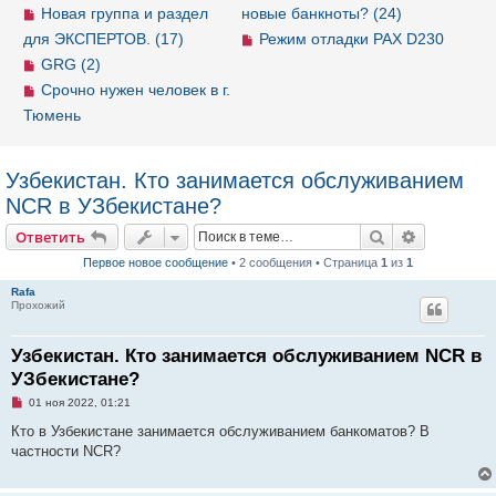
Новая группа и раздел
новые банкноты? (24)
для ЭКСПЕРТОВ. (17)
Режим отладки PAX D230
GRG (2)
Срочно нужен человек в г.
Тюмень
Узбекистан. Кто занимается обслуживанием
NCR в УЗбекистане?
Ответить
Поиск
Расширен
О
т
в
е
т
и
т
ь
Первое новое сообщение
• 2 сообщения • Страница
1
из
1
Rafa
Прохожий
Узбекистан. Кто занимается обслуживанием NCR в
УЗбекистане?
Н
01 ноя 2022, 01:21
е
п
Кто в Узбекистане занимается обслуживанием банкоматов? В
р
частности NCR?
о
ч
и
т