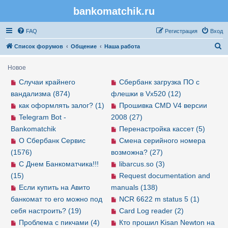
bankomatchik.ru
Регистрация
FAQ
Р
е
г
и
с
т
р
а
ц
и
я
Вход
П
Список форумов
Общение
Наша работа
о
Новое
и
Случаи крайнего
Сбербанк загрузка ПО с
с
вандализма (874)
флешки в Vx520 (12)
к
как оформлять залог? (1)
Прошивка CMD V4 версии
Telegram Bot -
2008 (27)
Bankomatchik
Перенастройка кассет (5)
О Сбербанк Сервис
Смена серийного номера
(1576)
возможна? (27)
С Днем Банкоматчика!!!
libarcus.so (3)
(15)
Request documentation and
Если купить на Авито
manuals (138)
банкомат то его можно под
NCR 6622 m status 5 (1)
себя настроить? (19)
Card Log reader (2)
Проблема с пикчами (4)
Кто прошил Kisan Newton на