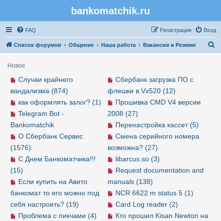
bankomatchik.ru
Регистрация
FAQ
Р
е
г
и
с
т
р
а
ц
и
я
Вход
П
Список форумов
Общение
Наша работа
Вакансии и Резюме
о
Новое
и
Случаи крайнего
Сбербанк загрузка ПО с
с
вандализма (874)
флешки в Vx520 (12)
к
как оформлять залог? (1)
Прошивка CMD V4 версии
Telegram Bot -
2008 (27)
Bankomatchik
Перенастройка кассет (5)
О Сбербанк Сервис
Смена серийного номера
(1576)
возможна? (27)
С Днем Банкоматчика!!!
libarcus.so (3)
(15)
Request documentation and
Если купить на Авито
manuals (138)
банкомат то его можно под
NCR 6622 m status 5 (1)
себя настроить? (19)
Card Log reader (2)
Проблема с пикчами (4)
Кто прошил Kisan Newton на