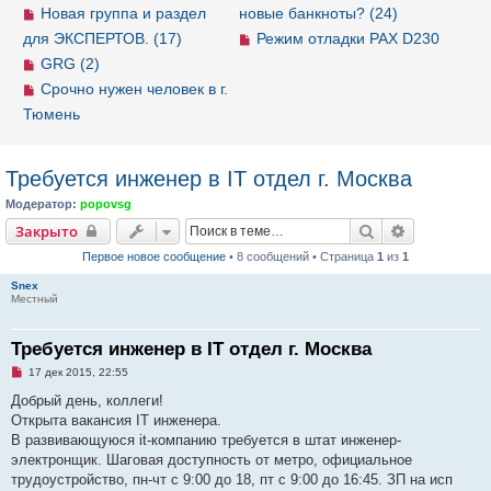
Новая группа и раздел
новые банкноты? (24)
для ЭКСПЕРТОВ. (17)
Режим отладки PAX D230
GRG (2)
Срочно нужен человек в г.
Тюмень
Требуется инженер в IT отдел г. Москва
Модератор:
popovsg
Закрыто
Поиск
Расширенн
Закрыто
Первое новое сообщение
• 8 сообщений • Страница
1
из
1
Snex
Местный
Требуется инженер в IT отдел г. Москва
Н
17 дек 2015, 22:55
е
п
Добрый день, коллеги!
р
Открыта вакансия IT инженера.
о
ч
В развивающуюся it-компанию требуется в штат инженер-
и
электронщик. Шаговая доступность от метро, официальное
т
а
трудоустройство, пн-чт с 9:00 до 18, пт с 9:00 до 16:45. ЗП на исп
н