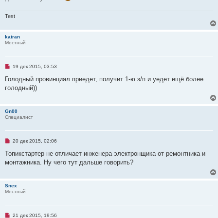
т
а
Test
н
н
о
е
katran
с
Местный
о
о
б
щ
Н
19 дек 2015, 03:53
е
е
н
п
Голодный провинциал приедет, получит 1-ю з/п и уедет ещё более
и
р
е
голодный))
о
ч
и
т
Gn00
а
Специалист
н
н
о
е
Н
20 дек 2015, 02:06
с
е
о
п
Топикстартер не отличает инженера-электронщика от ремонтника и
о
р
б
монтажника. Ну чего тут дальше говорить?
о
щ
ч
е
и
н
т
и
Snex
а
е
Местный
н
н
о
е
Н
21 дек 2015, 19:56
с