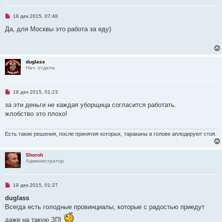
о
б
Н
18 дек 2015, 07:48
щ
е
е
п
Да, для Москвы это работа за еду)
н
р
и
о
е
ч
и
т
duglass
а
Нач. отдела
н
н
о
е
Н
19 дек 2015, 01:23
с
е
о
п
за эти деньги не каждая уборщица согласится работать.
о
р
б
жлобство это плохо!
о
щ
ч
е
и
н
т
Есть такие решения, после принятия которых, тараканы в голове аплодируют стоя.
и
а
е
н
н
Shoroh
о
Администратор
е
с
о
о
Н
19 дек 2015, 01:27
б
е
щ
п
duglass
е
р
н
Всегда есть голодные провинциалы, которые с радостью приедут
о
и
ч
е
даже на такую ЗП!
и