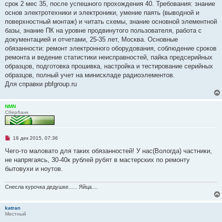
срок 2 мес 35, после успешного прохождения 40. Требования: знание
н
о
основ электротехники и электроники, умение паять (выводной и
е
поверхностный монтаж) и читать схемы, знание основной элементной
с
о
базы, знание ПК на уровне продвинутого пользователя, работа с
о
документацией и отчетами, 25-35 лет, Москва. Основные
б
щ
обязанности: ремонт электронного оборудования, соблюдение сроков
е
ремонта и ведение статистики неисправностей, пайка предсерийных
н
и
образцов, подготовка прошивка, настройка и тестирование серийных
е
образцов, полный учет на минискладе радиоэлементов.
Для справки pbfgroup.ru
NMN
Сбербанк
Н
18 дек 2015, 07:36
е
п
Чего-то маловато для таких обязанностей! У нас(Вологда) частники,
р
не напрягаясь, 30-40к рублей рубят в мастерских по ремонту
о
ч
бытовухи и ноутов.
и
т
а
Снесла курочка дедушке...... Яйца....
н
н
о
katran
е
Местный
с
о