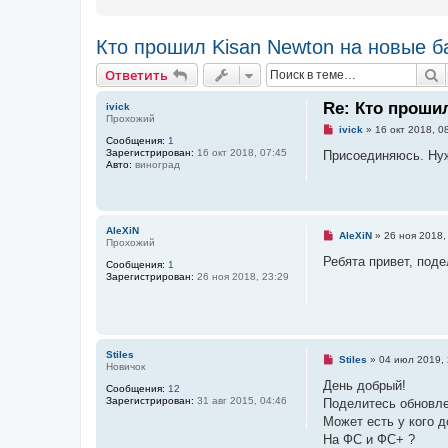
Кто прошил Kisan Newton на новые б
Ответить
П
О
т
в
е
т
и
т
ь
Re: Кто проши
ivick
Прохожий
Н
ivick
»
16 окт 2018, 0
Сообщения:
1
е
Зарегистрирован:
16 окт 2018, 07:45
п
Присоединяюсь. Нужн
Авто:
виноград
р
о
ч
и
т
а
AleXiN
Н
AleXiN
»
26 ноя 2018,
н
Прохожий
е
н
п
Ребята привет, поде
о
Сообщения:
1
р
е
Зарегистрирован:
26 ноя 2018, 23:29
о
с
ч
о
и
о
т
б
а
щ
н
е
Stiles
н
н
Н
Stiles
»
04 июл 2019, 
Новичок
о
и
е
е
е
п
День добрый!
Сообщения:
12
с
р
Зарегистрирован:
31 авг 2015, 04:46
Поделитесь обновле
о
о
о
ч
Может есть у кого д
б
и
На ФС и ФС+ ?
щ
т