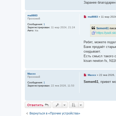
е
а
Заранее благодарен
н
н
и
н
е
о
е
ma8883
Н
ma8883
»
11 мар 2024
с
Прохожий
е
о
п
о
Сообщения:
1
р
б
Зарегистрирован:
11 мар 2024, 21:24
Semen61
писа
о
щ
Авто:
kia
ч
https://yadi
е
и
н
т
и
а
Ребят, можете поде
е
н
Банк продаёт старые
н
о
скидывает.
е
Есть смысл такого 
с
о
kisan newton fs, N11
о
б
щ
е
Maxxx
Н
Maxxx
»
22 янв 2026, 
н
Прохожий
е
и
п
Semen61
, привет м
е
Сообщения:
1
р
Зарегистрирован:
22 янв 2026, 11:53
о
ч
и
т
а
н
Ответить
О
т
в
е
т
и
т
ь
н
о
е
Вернуться в «Прочие устройства»
с