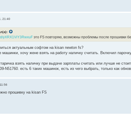
, 21:40
л(а):
.sk/d/yXRX1ViY3RwxuF
это FS повторяю, возможны проблемы после прошивки бе
литься актуальным софтом на kisan newton fs?
 машинки, хочу жене взять на работу наличку считать. Включил парочку,
старичка взять наличку при выдаче зарплаты считать или лучше не стои
l09-N51760. есть 6 таких машинок, есть из чего выбрать, только как обно
11:56
ожно прошивку на kisan FS