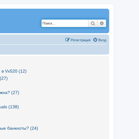
Поиск
Расширенный по
Р
е
г
и
с
т
р
а
ц
и
я
Вход
 в Vx520 (12)
(27)
жна? (27)
als (138)
вые банкноты? (24)