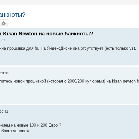
анкноты?
оиск
Расширенный поиск
л Kisan Newton на новые банкноты?
8:07
а прошивка для fs. На ЯндексДиске она отсутствует (есть только vs).
 23:36
литесь новой прошивкой (которая с 2000/200 купюрами) на kisan newton f
20:42
нием на новые 100 и 200 Евро ?
оброго человека.