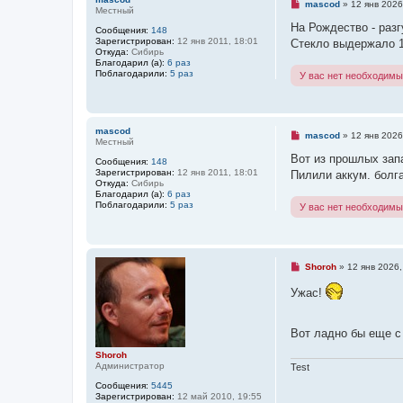
е
Н
mascod
»
12 янв 2026
Местный
н
е
и
п
На Рождество - разг
Сообщения:
148
е
р
Зарегистрирован:
12 янв 2011, 18:01
Стекло выдержало 17
о
Откуда:
Сибирь
ч
Благодарил (а):
6 раз
и
Поблагодарили:
5 раз
У вас нет необходимы
т
а
н
н
о
mascod
е
Н
mascod
»
12 янв 2026
Местный
с
е
о
п
Вот из прошлых зап
Сообщения:
148
о
р
Зарегистрирован:
12 янв 2011, 18:01
Пилили аккум. болг
б
о
Откуда:
Сибирь
щ
ч
Благодарил (а):
6 раз
е
и
Поблагодарили:
5 раз
У вас нет необходимы
н
т
и
а
е
н
н
о
е
Н
Shoroh
»
12 янв 2026,
с
е
о
п
Ужас!
о
р
б
о
щ
ч
е
и
Вот ладно бы еще с
н
т
и
а
Shoroh
е
н
Администратор
Test
н
о
Сообщения:
5445
е
Зарегистрирован:
12 май 2010, 19:55