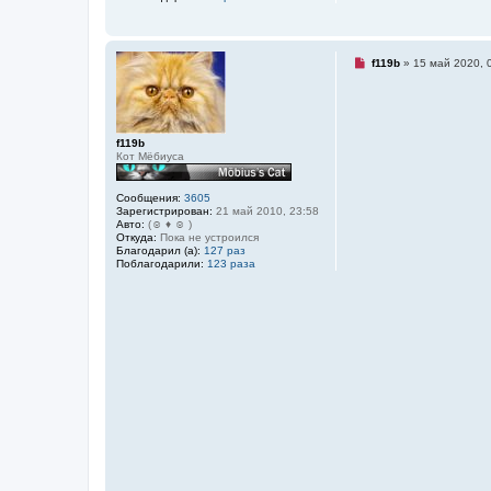
о
б
щ
е
н
Н
f119b
»
15 май 2020, 
и
е
е
п
р
о
ч
и
f119b
т
Кот Мёбиуса
а
н
н
Сообщения:
3605
о
Зарегистрирован:
21 май 2010, 23:58
е
Авто:
(☺ ♦ ☺ )
с
Откуда:
Пока не устроился
о
Благодарил (а):
127 раз
о
Поблагодарили:
123 раза
б
щ
е
н
и
е