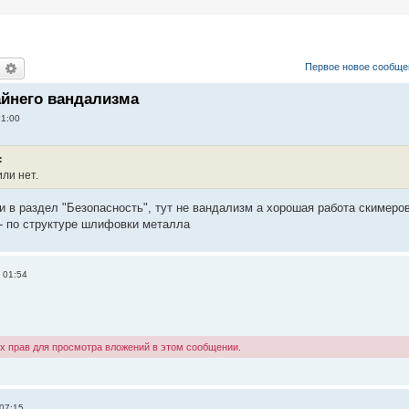
оиск
Расширенный поиск
Первое новое сообще
айнего вандализма
21:00
:
или нет.
и в раздел "Безопасность", тут не вандализм а хорошая работа скимеров
 - по структуре шлифовки металла
 01:54
х прав для просмотра вложений в этом сообщении.
 07:15