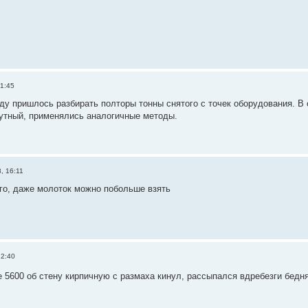
21:45
ду пришлось разбирать полторы тонны снятого с точек оборудования. В 
утный, применялись аналогичные методы.
, 16:11
го, даже молоток можно побольше взять
22:40
ne 5600 об стену кирпичную с размаха кинул, рассыпался вдребезги бед