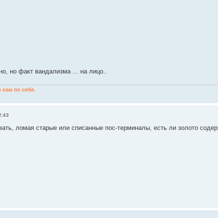
но, но факт вандализма ... на лицо..
сам по себе.
2:43
вать, ломая старые или списанные пос-терминалы, есть ли золото соде