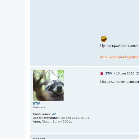
Ну не крайняк конеч
Кот, который гуляет 
Н
STiV
»
10 сен 2020, 2
е
п
Вопрос: если списы
р
о
ч
и
т
а
STiV
н
Новичок
н
Сообщения:
42
о
Зарегистрирован:
20 сен 2011, 00:04
е
Авто:
Nissan Sunny 2001г.
с
о
о
б
щ
mascod