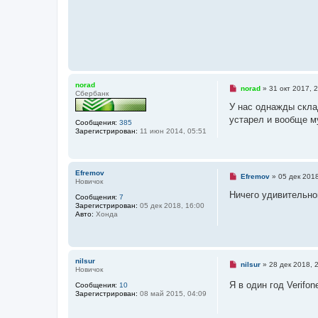
norad
Н
norad
»
31 окт 2017, 
Сбербанк
е
п
У нас однажды скла
р
устарел и вообще м
о
Сообщения:
385
ч
Зарегистрирован:
11 июн 2014, 05:51
и
т
а
н
Efremov
н
Н
Efremov
»
05 дек 2018
Новичок
о
е
е
п
Ничего удивительно
Сообщения:
7
с
р
Зарегистрирован:
05 дек 2018, 16:00
о
о
Авто:
Хонда
о
ч
б
и
щ
т
е
а
н
н
и
nilsur
н
Н
nilsur
»
28 дек 2018, 
е
Новичок
о
е
е
п
Я в один год Verifo
Сообщения:
10
с
р
Зарегистрирован:
08 май 2015, 04:09
о
о
о
ч
б
и