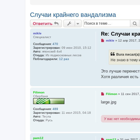
Случаи крайнего вандализма
Ответить
П
О
т
в
е
т
и
т
ь
Re: Случаи кр
mikle
Специалист
Н
mikle
»
12 апр 2017, 
Сообщения:
470
е
Зарегистрирован:
09 июн 2010, 15:12
п
Авто:
японский 4х4
р
Bura писал(а)
Откуда:
Из подмосковных лесов
о
Поблагодарили:
12 раз
ч
Не знаю в тему 
и
т
а
Это лучше перенест
н
Хотя различия есть
н
о
е
с
Filimon
о
Н
Filimon
»
11 сен 2017,
Сбербанк
о
е
б
п
large.jpg
щ
р
е
о
Сообщения:
489
н
ч
Зарегистрирован:
11 июл 2015, 04:18
и
и
Авто:
Тесла
У вас нет необходимы
е
т
Откуда:
Русь
а
н
н
о
pam12
е
Н
pam12
»
31 окт 2017,