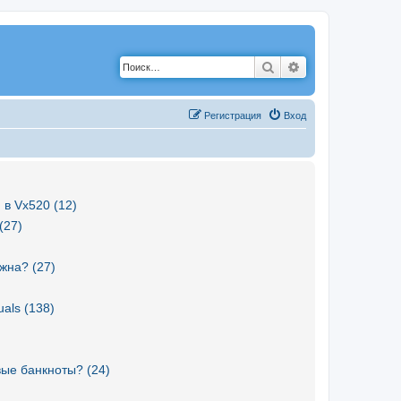
Поиск
Расширенный по
Р
е
г
и
с
т
р
а
ц
и
я
Вход
 в Vx520 (12)
(27)
жна? (27)
als (138)
вые банкноты? (24)