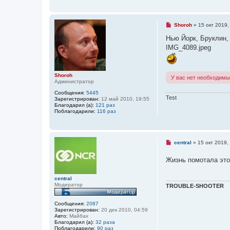
щ
т
е
а
н
н
и
н
Н
Shoroh
»
15 окт 2019,
е
о
е
е
п
Нью Йорк, Бруклин,
с
р
IMG_4089.jpeg
о
о
о
ч
б
и
щ
т
е
а
Shoroh
У вас нет необходимы
н
н
Администратор
и
н
е
о
Сообщения:
5445
Test
е
Зарегистрирован:
12 май 2010, 19:55
с
Благодарил (а):
121 раз
о
Поблагодарили:
116 раз
о
б
щ
е
н
Н
central
»
15 окт 2019,
и
е
е
п
Жизнь помотала эт
р
о
ч
central
и
Модератор
т
TROUBLE-SHOOTER
а
н
н
Сообщения:
2087
о
Зарегистрирован:
20 дек 2010, 04:59
е
Авто:
Майбах
с
Благодарил (а):
32 раза
о
Поблагодарили:
90 раз