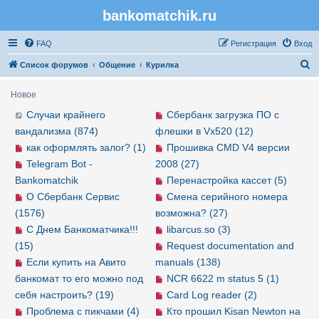
bankomatchik.ru
Регистрация
FAQ
Р
е
г
и
с
т
р
а
ц
и
я
Вход
П
Список форумов
Общение
Курилка
о
Новое
и
Случаи крайнего
Сбербанк загрузка ПО с
с
вандализма (874)
флешки в Vx520 (12)
к
как оформлять залог? (1)
Прошивка CMD V4 версии
Telegram Bot -
2008 (27)
Bankomatchik
Перенастройка кассет (5)
О Сбербанк Сервис
Смена серийного номера
(1576)
возможна? (27)
С Днем Банкоматчика!!!
libarcus.so (3)
(15)
Request documentation and
Если купить на Авито
manuals (138)
банкомат то его можно под
NCR 6622 m status 5 (1)
себя настроить? (19)
Card Log reader (2)
Проблема с пикчами (4)
Кто прошил Kisan Newton на