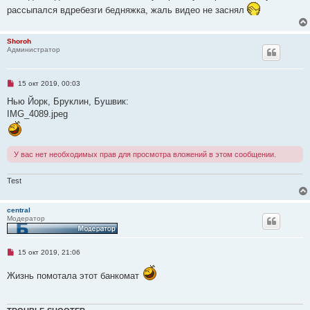
р
б
рассыпался вдребезги бедняжка, жаль видео не заснял
о
щ
ч
е
и
н
т
и
Shoroh
а
е
Администратор
н
н
о
е
Н
15 окт 2019, 00:03
с
е
о
п
Нью Йорк, Бруклин, Бушвик:
о
р
б
IMG_4089.jpeg
о
щ
ч
е
и
н
т
и
а
е
У вас нет необходимых прав для просмотра вложений в этом сообщении.
н
н
о
Test
е
с
о
о
central
б
Модератор
щ
е
н
и
Н
15 окт 2019, 21:06
е
е
п
Жизнь помотала этот банкомат
р
о
ч
и
т