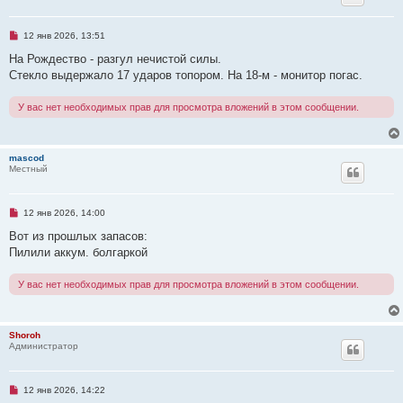
н
о
е
Н
12 янв 2026, 13:51
с
е
о
п
На Рождество - разгул нечистой силы.
о
р
б
Стекло выдержало 17 ударов топором. На 18-м - монитор погас.
о
щ
ч
е
и
н
У вас нет необходимых прав для просмотра вложений в этом сообщении.
т
и
а
е
н
н
о
mascod
е
Местный
с
о
о
б
Н
12 янв 2026, 14:00
щ
е
е
п
Вот из прошлых запасов:
н
р
Пилили аккум. болгаркой
и
о
е
ч
и
У вас нет необходимых прав для просмотра вложений в этом сообщении.
т
а
н
н
о
Shoroh
е
Администратор
с
о
о
б
Н
12 янв 2026, 14:22
щ
е