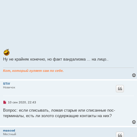
Ну не крайняк конечно, но факт вандализма ... на лицо..
Кот, который гуляет сам по себе.
STiV
Новичок
Н
10 сен 2020, 22:43
е
п
Вопрос: если списывать, ломая старые или списанные пос-
р
терминалы, есть ли золото содержащие контакты на них?
о
ч
и
т
mascod
а
Местный
н