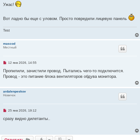
е
п
Ужас!
н
р
и
о
е
ч
и
Вот ладно бы еще с уловом. Просто повредили лицевую панель
т
а
н
Test
н
о
е
mascod
с
Местный
о
о
б
щ
Н
12 янв 2026, 14:55
е
е
н
п
Пропилили, зачистили провод. Пытались чего-то подключится.
и
р
е
Провод - это питание блока вентиляторов обдува монитора.
о
ч
и
т
ardalenpeskov
а
Новичок
н
н
о
е
Н
25 янв 2026, 19:12
с
е
о
п
сразу видно дилетанты..
о
р
б
о
щ
ч
е
и
н
т
и
Ответить
О
т
в
е
т
и
т
ь