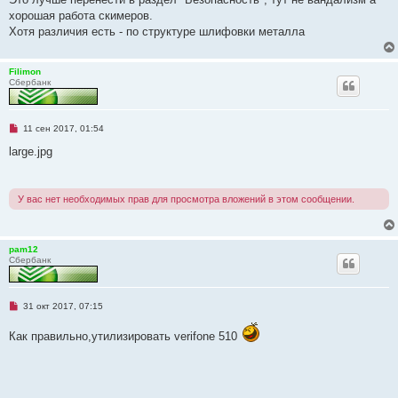
н
хорошая работа скимеров.
н
о
Хотя различия есть - по структуре шлифовки металла
е
с
о
о
Filimon
б
Сбербанк
щ
е
н
и
Н
11 сен 2017, 01:54
е
е
п
large.jpg
р
о
ч
и
У вас нет необходимых прав для просмотра вложений в этом сообщении.
т
а
н
н
о
pam12
е
Сбербанк
с
о
о
б
Н
31 окт 2017, 07:15
щ
е
е
п
н
Как правильно,утилизировать verifone 510
р
и
о
е
ч
и
т
а