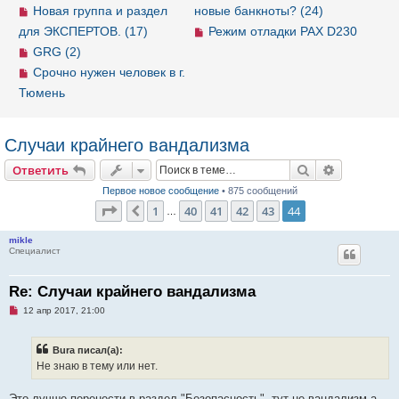
Новая группа и раздел
новые банкноты? (24)
для ЭКСПЕРТОВ. (17)
Режим отладки PAX D230
GRG (2)
Срочно нужен человек в г.
Тюмень
Случаи крайнего вандализма
Ответить
Поиск
Расширен
О
т
в
е
т
и
т
ь
Первое новое сообщение
• 875 сообщений
Страница
44
из
44
1
40
41
42
43
44
Пред.
…
mikle
Специалист
Re: Случаи крайнего вандализма
Н
12 апр 2017, 21:00
е
п
р
Bura писал(а):
о
ч
Не знаю в тему или нет.
и
т
а
Это лучше перенести в раздел "Безопасность", тут не вандализм а