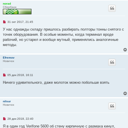
norad
Сбербанк
Н
31 окт 2017, 21:45
е
п
У нас однажды складу пришлось разбирать полторы тонны снятого с
р
точек оборудования. В особые моменты, когда терминал вроде
о
ч
рабочий, но устарел и вообще мутный, применялись аналогичные
и
методы.
т
а
н
н
Efremov
о
Новичок
е
с
о
о
Н
05 дек 2018, 16:11
б
е
щ
п
Ничего удивительного, даже молоток можно побольше взять
е
р
н
о
и
ч
е
и
т
nilsur
а
Новичок
н
н
о
е
Н
28 дек 2018, 22:40
с
е
о
п
Я в один год Verifone 5600 об стену кирпичную с размаха кинул,
о