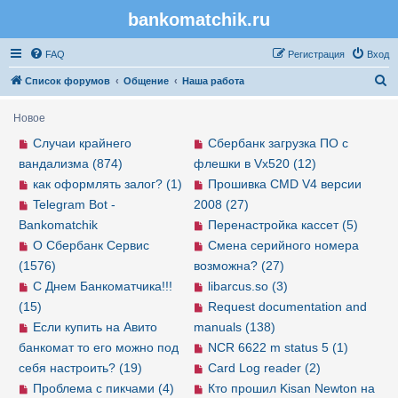
bankomatchik.ru
Регистрация
FAQ
Р
е
г
и
с
т
р
а
ц
и
я
Вход
П
Список форумов
Общение
Наша работа
о
Новое
и
Случаи крайнего
Сбербанк загрузка ПО с
с
вандализма (874)
флешки в Vx520 (12)
к
как оформлять залог? (1)
Прошивка CMD V4 версии
Telegram Bot -
2008 (27)
Bankomatchik
Перенастройка кассет (5)
О Сбербанк Сервис
Смена серийного номера
(1576)
возможна? (27)
С Днем Банкоматчика!!!
libarcus.so (3)
(15)
Request documentation and
Если купить на Авито
manuals (138)
банкомат то его можно под
NCR 6622 m status 5 (1)
себя настроить? (19)
Card Log reader (2)
Проблема с пикчами (4)
Кто прошил Kisan Newton на