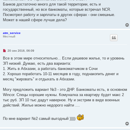
о
Банков достаточно много для такой территории, есть и
е
с
государственный, но все банкоматы, которые встречал NCR.
о
Посмотрел работу и зарплаты в других сферах - они смешные.
о
б
Может в нашей сфере лучше дела?
щ
е
н
и
atm_service
е
Местный
Н
20 сен 2016, 06:09
е
п
Все в этом мире относительно... Если дешевое жилье, то и уровень
р
ЗП низкий. Думаю, есть два варианта:
о
ч
1. Жить в Абхазии, а работать банкоматчиком в Сочи
и
2. Хорошо поработать 10-11 месяцев в году, поднакопить денег и
т
а
месяц "жировать" и отдыхать в Абхазии.
н
н
о
Могу предложить вариант №3 - это ДНР. Банкоматы есть, в основном
е
Wincor. Спецы хорошие нужны. Комуналка за квартиру будет макс 2
с
о
тыс руб. ЗП 10 тыс дадут наверное. Ну и экстрим в виде военных
о
действий. Жилье можно недорого найти ....
б
щ
е
н
По мне вариант №2 самый выгодный )))))
и
е