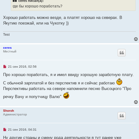
ceres писал(а):
о
и
ч
где бы хорошо поработать?
е
и
т
а
Хорошо работать можно везде, а платят хорошо на северах. В
н
Якутию поезжай, или на Чукотку ))
н
о
е
Test
с
о
о
б
ceres
щ
Местный
е
н
и
е
Н
21 сен 2016, 02:56
е
п
Про хорошо поработать, я и имел ввиду хорошую заработную плату.
р
о
С обычной зарплатой и без перспектив я и сейчас работаю
ч
Перспективы работать на севере напомнили песню Высоцкого "Про
и
т
речку Вачу и попутчицу Валю"
а
н
н
о
Shoroh
е
Администратор
с
о
о
б
Н
щ
21 сен 2016, 04:31
е
е
п
Ну другие страны и смену рода деятельности я тут ранее уже
н