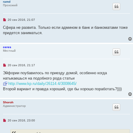
ramd
Прохожий
Н
20 сен 2016, 21:07
е
п
Сфера не развита. Только если админом в банк и банкоматами тоже
р
придется заниматься.
о
ч
и
т
ceres
а
Местный
н
н
о
е
Н
20 сен 2016, 21:17
с
е
о
п
Эйфории поубавилось по приезду домой, особенно когда
о
р
б
натыкаешься на подобного рода статьи
о
щ
ч
http://www.kp.ru/daily/26114.4/3008645/
е
и
н
Второй вариант и правда хороший, где бы хорошо поработать?))))
т
и
а
е
н
н
Shoroh
о
Администратор
е
с
о
о
Н
20 сен 2016, 23:00
б
е
щ
п
е
р
н