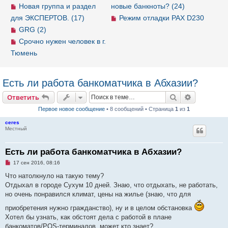
Новая группа и раздел
новые банкноты? (24)
для ЭКСПЕРТОВ. (17)
Режим отладки PAX D230
GRG (2)
Срочно нужен человек в г.
Тюмень
Есть ли работа банкоматчика в Абхазии?
Ответить
Поиск
Расширен
О
т
в
е
т
и
т
ь
Первое новое сообщение
• 8 сообщений • Страница
1
из
1
ceres
Местный
Есть ли работа банкоматчика в Абхазии?
Н
17 сен 2016, 08:16
е
п
Что натолкнуло на такую тему?
р
Отдыхал в городе Сухум 10 дней. Знаю, что отдыхать, не работать,
о
ч
но очень понравился климат, цены на жилье (знаю, что для
и
т
приобретения нужно гражданство), ну и в целом обстановка
а
Хотел бы узнать, как обстоят дела с работой в плане
н
н
банкоматов/POS-терминалов, может кто знает?