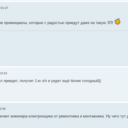
 01:27
ые провинциалы, которые с радостью приедут даже на такую ЗП!
03:53
 приедет, получит 1-ю з/п и уедет ещё более голодный))
2:06
личает инженера-электронщика от ремонтника и монтажника. Ну чего тут