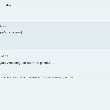
.... Яйца....
07:48
работа за еду)
, 01:23
ждая уборщица согласится работать.
!
сле принятия которых, тараканы в голове аплодируют стоя.