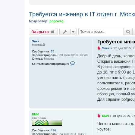
Требуется инженер в IT отдел г. Моск
Модератор:
popovsg
Закрыто
П
Закрыто
Требуется инже
Snex
Местный
Н
Snex
»
17 дек 2015, 2
Сообщения:
95
е
Зарегистрирован:
20 фев 2013, 20:40
п
Добрый день, колле
Откуда:
Москва
р
Открыта вакансия I
К
о
Контактная информация:
о
ч
В развивающуюся it
н
и
до 18, пт с 9:00 до
т
т
а
а
умение паять (выво
к
н
пользователя, рабо
т
н
н
о
сроков ремонта и ве
а
е
образцов, полный у
я
с
и
о
Для справки pbfgrou
н
о
ф
б
о
щ
р
е
NMN
Н
NMN
»
18 дек 2015, 0
м
н
Сбербанк
е
а
и
п
Чего-то маловато дл
ц
е
р
и
ноутов.
о
Сообщения:
436
я
ч
Зарегистрирован:
24 янв 2011, 03:22
п