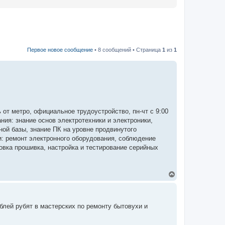
Первое новое сообщение
• 8 сообщений • Страница
1
из
1
от метро, официальное трудоустройство, пн-чт с 9:00
ания: знание основ электротехники и электроники,
ной базы, знание ПК на уровне продвинутого
ти: ремонт электронного оборудования, соблюдение
овка прошивка, настройка и тестирование серийных
В
е
р
н
у
ублей рубят в мастерских по ремонту бытовухи и
т
ь
с