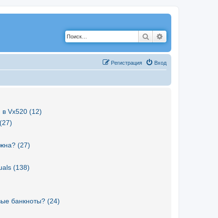
Поиск
Расширенный по
Р
е
г
и
с
т
р
а
ц
и
я
Вход
 в Vx520 (12)
(27)
жна? (27)
als (138)
вые банкноты? (24)