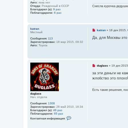
и
Авто:
пока нет
о
т
Снесла курочка дедушке..
Откуда:
Рожденный в СССР
л
а
Благодарил (а):
9 раз
ь
н
Поблагодарили:
6 раз
з
н
о
о
в
е
а
с
т
katran
о
Н
е
katran
»
18 дек 2015, 
Местный
о
е
л
б
п
я
Да, для Москвы это 
Сообщения:
113
щ
р
S
Зарегистрирован:
18 мар 2015, 09:32
е
о
n
Авто:
Toyota
н
ч
e
и
и
x
е
т
а
н
н
Н
duglass
»
19 дек 2015
о
е
е
п
за эти деньги не ка
с
р
жлобство это плохо
о
о
о
ч
б
и
щ
т
Есть такие решения, по
е
а
duglass
н
н
Нач. отдела
и
н
е
о
Сообщения:
1308
е
Зарегистрирован:
28 май 2010, 18:34
с
Благодарил (а):
46 раз
о
Поблагодарили:
65 раз
К
о
Контактная информация:
о
б
н
щ
т
е