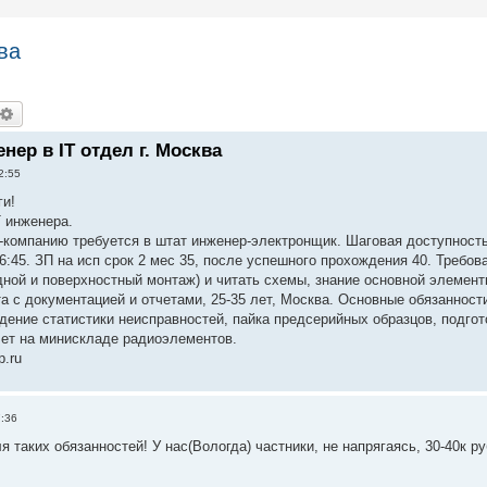
ва
оиск
Расширенный поиск
нер в IT отдел г. Москва
2:55
ги!
T инженера.
-компанию требуется в штат инженер-электронщик. Шаговая доступность 
 16:45. ЗП на исп срок 2 мес 35, после успешного прохождения 40. Требов
дной и поверхностный монтаж) и читать схемы, знание основной элемент
та с документацией и отчетами, 25-35 лет, Москва. Основные обязаннос
дение статистики неисправностей, пайка предсерийных образцов, подгот
чет на минискладе радиоэлементов.
p.ru
7:36
я таких обязанностей! У нас(Вологда) частники, не напрягаясь, 30-40к р