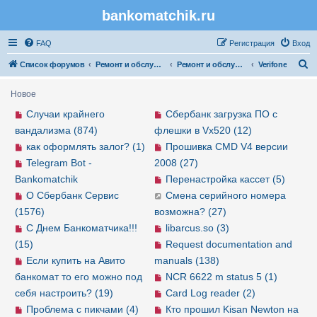
bankomatchik.ru
Регистрация
FAQ
Р
е
г
и
с
т
р
а
ц
и
я
Вход
П
Список форумов
Ремонт и обслуживание банковской техники
Ремонт и обслуживание POS-терминалов
Verifone
о
Новое
и
Случаи крайнего
Сбербанк загрузка ПО с
с
вандализма (874)
флешки в Vx520 (12)
к
как оформлять залог? (1)
Прошивка CMD V4 версии
Telegram Bot -
2008 (27)
Bankomatchik
Перенастройка кассет (5)
О Сбербанк Сервис
Смена серийного номера
(1576)
возможна? (27)
С Днем Банкоматчика!!!
libarcus.so (3)
(15)
Request documentation and
Если купить на Авито
manuals (138)
банкомат то его можно под
NCR 6622 m status 5 (1)
себя настроить? (19)
Card Log reader (2)
Проблема с пикчами (4)
Кто прошил Kisan Newton на