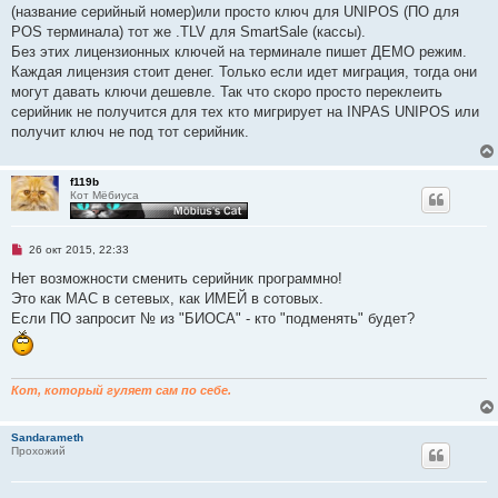
и
(название серийный номер)или просто ключ для UNIPOS (ПО для
т
а
POS терминала) тот же .TLV для SmartSale (кассы).
н
Без этих лицензионных ключей на терминале пишет ДЕМО режим.
н
о
Каждая лицензия стоит денег. Только если идет миграция, тогда они
е
могут давать ключи дешевле. Так что скоро просто переклеить
с
о
серийник не получится для тех кто мигрирует на INPAS UNIPOS или
о
получит ключ не под тот серийник.
б
щ
е
н
f119b
и
Кот Мёбиуса
е
Н
26 окт 2015, 22:33
е
п
Нет возможности сменить серийник программно!
р
Это как МАС в сетевых, как ИМЕЙ в сотовых.
о
ч
Если ПО запросит № из "БИОСА" - кто "подменять" будет?
и
т
а
н
н
Кот, который гуляет сам по себе.
о
е
с
о
Sandarameth
о
Прохожий
б
щ
е