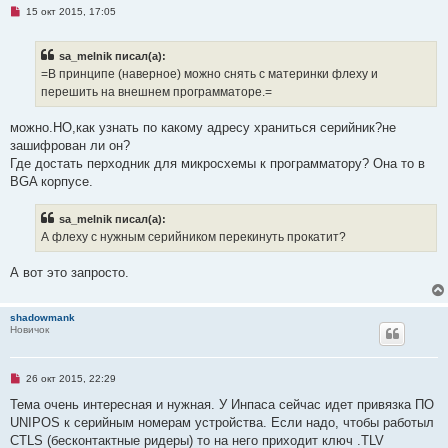
и
Н
15 окт 2015, 17:05
е
е
п
р
sa_melnik писал(а):
о
ч
=В принципе (наверное) можно снять с материнки флеху и
и
перешить на внешнем программаторе.=
т
а
н
можно.НО,как узнать по какому адресу храниться серийник?не
н
о
зашифрован ли он?
е
Где достать перходник для микросхемы к программатору? Она то в
с
о
BGA корпусе.
о
б
щ
sa_melnik писал(а):
е
А флеху с нужным серийником перекинуть прокатит?
н
и
е
А вот это запросто.
shadowmank
Новичок
Н
26 окт 2015, 22:29
е
п
Тема очень интересная и нужная. У Инпаса сейчас идет привязка ПО
р
UNIPOS к серийным номерам устройства. Если надо, чтобы работыл
о
ч
CTLS (бесконтактные ридеры) то на него приходит ключ .TLV