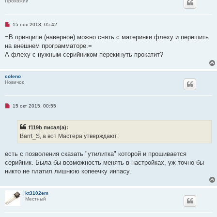
Прохожий
Н
15 ноя 2013, 05:42
е
п
=В принципе (наверное) можно снять с материнки флеху и перешить
р
на внешнем программаторе.=
о
ч
А флеху с нужным серийником перекинуть прокатит?
и
т
а
coleno
н
Новичок
н
о
е
с
о
Н
15 окт 2015, 00:55
о
е
б
п
щ
р
f119b писал(а):
е
о
н
ч
Barrt_S, а вот Мастера утверждают:
и
и
е
т
а
есть с позволения сказать "утилитка" которой и прошивается
н
серийник. Была бы возможность менять в настройках, уж точно бы
н
о
никто не платил лишнюю копеечку инпасу.
е
с
о
о
kt3102em
б
Местный
щ
е
н