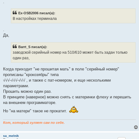
.
н
о
е
Ex-OSB2006 писал(а):
с
о
В настройках терминала
о
б
щ
.
е
Да,
н
и
е
Barrt_S писал(а):
заводской серийный номер на 510/610 может быть задан только
один раз,
Когда приходит "не прошитая мать" в поле "серийный номер"
прописаны "крокозябры" типа
√√√-√√√-√√√ , и также с пат-номером, и еще несколькими
параметрами.
Прошить можно один раз.
В принципе (наверное) можно снять с материнки флеху и перешить
на внешнем программаторе.
Но "на матери" такое не прокатит.
Кот, который гуляет сам по себе.
sa_melnik