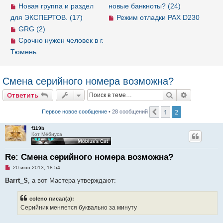
Новая группа и раздел
новые банкноты? (24)
для ЭКСПЕРТОВ. (17)
Режим отладки PAX D230
GRG (2)
Срочно нужен человек в г.
Тюмень
Смена серийного номера возможна?
Ответить
Поиск
Расширен
О
т
в
е
т
и
т
ь
1
2
Пред.
Первое новое сообщение
• 28 сообщений
f119b
Кот Мёбиуса
Re: Смена серийного номера возможна?
Н
20 июн 2013, 18:54
е
п
Barrt_S
, а вот Мастера утверждают:
р
о
ч
coleno писал(а):
и
Серийник меняется буквально за минуту
т
а
н