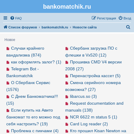
bankomatchik.ru
Регистрация
FAQ
Р
е
г
и
с
т
р
а
ц
и
я
Вход
П
Список форумов
bankomatchik.ru
Новости сайта
о
Новое
и
Случаи крайнего
Сбербанк загрузка ПО с
с
вандализма (874)
флешки в Vx520 (12)
к
как оформлять залог? (1)
Прошивка CMD V4 версии
Telegram Bot -
2008 (27)
Bankomatchik
Перенастройка кассет (5)
О Сбербанк Сервис
Смена серийного номера
(1576)
возможна? (27)
С Днем Банкоматчика!!!
libarcus.so (3)
(15)
Request documentation and
Если купить на Авито
manuals (138)
банкомат то его можно под
NCR 6622 m status 5 (1)
себя настроить? (19)
Card Log reader (2)
Проблема с пикчами (4)
Кто прошил Kisan Newton на