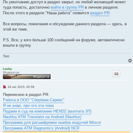
о
По умолчанию доступ в раздел закрыт, но любой желающий может
е
туда попасть, достаточно
войти в группу PR
в личном разделе.
с
о
После этого в разделе "Наша работа" появится
раздел PR
.
о
б
щ
Все вопросы, пожелания и обсуждение данного раздела — здесь, в
е
этой же теме.
н
и
е
P.S. Все, у кого больше 100 сообщений на форуме, автоматически
вошли в группу.
Test
Lucky
Модератор
Н
24 окт 2015, 02:59
е
п
Перенесено в раздел PR:
р
Работа в ООО "Сбербанк-Сервис"
о
ч
Я не знаю, про что эта тема
и
Подаем в суд на компанию HENDZ (выплата ЗП)
т
а
Nautilus ATM Translator на Android (Nautilus)
н
Программа для расшифровки ошибок модулей Wincor
н
о
Программа ATM Diagnostics (Android) NCR
е
с