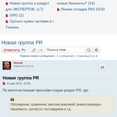
Новая группа и раздел
новые банкноты? (24)
для ЭКСПЕРТОВ. (17)
Режим отладки PAX D230
GRG (2)
Срочно нужен человек в г.
Тюмень
Новая группа PR
Ответить
Поиск
Расширен
О
т
в
е
т
и
т
ь
Первое новое сообщение
• 2 сообщения • Страница
1
из
1
Shoroh
Администратор
Новая группа PR
Н
24 дек 2012, 15:56
е
п
По многочисленным просьбам создан раздел PR, где:
р
о
ч
и
Обсуждение, сравнение, критика компаний, ремонтирующих
т
а
банкоматы, запчасти, поставщиков и т.д.
н
н