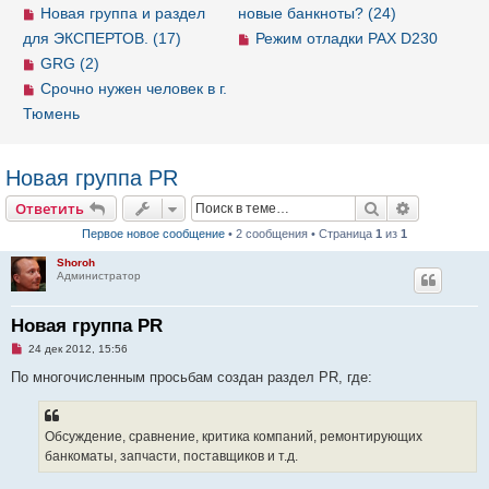
Новая группа и раздел
новые банкноты? (24)
для ЭКСПЕРТОВ. (17)
Режим отладки PAX D230
GRG (2)
Срочно нужен человек в г.
Тюмень
Новая группа PR
Ответить
Поиск
Расширен
О
т
в
е
т
и
т
ь
Первое новое сообщение
• 2 сообщения • Страница
1
из
1
Shoroh
Администратор
Новая группа PR
Н
24 дек 2012, 15:56
е
п
По многочисленным просьбам создан раздел PR, где:
р
о
ч
и
Обсуждение, сравнение, критика компаний, ремонтирующих
т
а
банкоматы, запчасти, поставщиков и т.д.
н
н