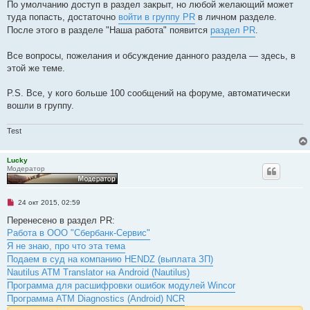
о
По умолчанию доступ в раздел закрыт, но любой желающий может
е
туда попасть, достаточно
войти в группу PR
в личном разделе.
с
о
После этого в разделе "Наша работа" появится
раздел PR
.
о
б
щ
Все вопросы, пожелания и обсуждение данного раздела — здесь, в
е
этой же теме.
н
и
е
P.S. Все, у кого больше 100 сообщений на форуме, автоматически
вошли в группу.
Test
Lucky
Модератор
Н
24 окт 2015, 02:59
е
п
Перенесено в раздел PR:
р
Работа в ООО "Сбербанк-Сервис"
о
ч
Я не знаю, про что эта тема
и
Подаем в суд на компанию HENDZ (выплата ЗП)
т
а
Nautilus ATM Translator на Android (Nautilus)
н
Программа для расшифровки ошибок модулей Wincor
н
о
Программа ATM Diagnostics (Android) NCR
е
с