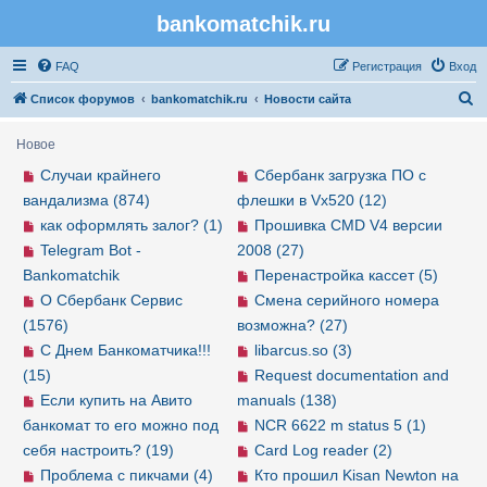
bankomatchik.ru
Регистрация
FAQ
Р
е
г
и
с
т
р
а
ц
и
я
Вход
П
Список форумов
bankomatchik.ru
Новости сайта
о
Новое
и
Случаи крайнего
Сбербанк загрузка ПО с
с
вандализма (874)
флешки в Vx520 (12)
к
как оформлять залог? (1)
Прошивка CMD V4 версии
Telegram Bot -
2008 (27)
Bankomatchik
Перенастройка кассет (5)
О Сбербанк Сервис
Смена серийного номера
(1576)
возможна? (27)
С Днем Банкоматчика!!!
libarcus.so (3)
(15)
Request documentation and
Если купить на Авито
manuals (138)
банкомат то его можно под
NCR 6622 m status 5 (1)
себя настроить? (19)
Card Log reader (2)
Проблема с пикчами (4)
Кто прошил Kisan Newton на