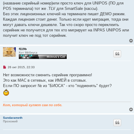
и
(название серийный номер)или просто ключ для UNIPOS (ПО для
т
а
POS терминала) тот же .TLV для SmartSale (кассы).
н
Без этих лицензионных ключей на терминале пишет ДЕМО режим.
н
о
Каждая лицензия стоит денег. Только если идет миграция, тогда они
е
могут давать ключи дешевле. Так что скоро просто переклеить
с
о
серийник не получится для тех кто мигрирует на INPAS UNIPOS или
о
получит ключ не под тот серийник.
б
щ
е
н
f119b
и
Кот Мёбиуса
е
Н
26 окт 2015, 22:33
е
п
Нет возможности сменить серийник программно!
р
Это как МАС в сетевых, как ИМЕЙ в сотовых.
о
ч
Если ПО запросит № из "БИОСА" - кто "подменять" будет?
и
т
а
н
н
Кот, который гуляет сам по себе.
о
е
с
о
Sandarameth
о
Прохожий
б
щ
е