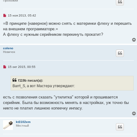
Прохожий
Н
15 ноя 2013, 05:42
е
п
=В принципе (наверное) можно снять с материнки флеху и перешить
р
на внешнем программаторе.=
о
ч
А флеху с нужным серийником перекинуть прокатит?
и
т
а
coleno
н
Новичок
н
о
е
с
о
Н
15 окт 2015, 00:55
о
е
б
п
щ
р
f119b писал(а):
е
о
н
ч
Barrt_S, а вот Мастера утверждают:
и
и
е
т
а
есть с позволения сказать "утилитка" которой и прошивается
н
серийник. Была бы возможность менять в настройках, уж точно бы
н
о
никто не платил лишнюю копеечку инпасу.
е
с
о
о
kt3102em
б
Местный
щ
е
н