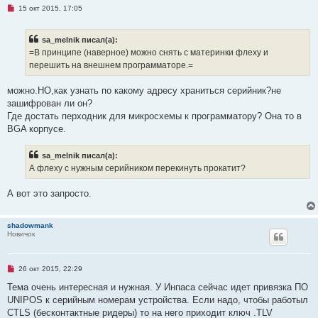
и
Н
15 окт 2015, 17:05
е
е
п
р
sa_melnik писал(а):
о
ч
=В принципе (наверное) можно снять с материнки флеху и
и
перешить на внешнем программаторе.=
т
а
н
можно.НО,как узнать по какому адресу храниться серийник?не
н
о
зашифрован ли он?
е
Где достать перходник для микросхемы к программатору? Она то в
с
о
BGA корпусе.
о
б
щ
sa_melnik писал(а):
е
А флеху с нужным серийником перекинуть прокатит?
н
и
е
А вот это запросто.
shadowmank
Новичок
Н
26 окт 2015, 22:29
е
п
Тема очень интересная и нужная. У Инпаса сейчас идет привязка ПО
р
UNIPOS к серийным номерам устройства. Если надо, чтобы работыл
о
ч
CTLS (бесконтактные ридеры) то на него приходит ключ .TLV