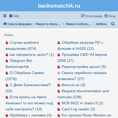
bankomatchik.ru
Регистрация
FAQ
Р
е
г
и
с
т
р
а
ц
и
я
Вход
П
Список форумов
Ремонт и обслуживание банковской техники
Ремонт и обслуживание POS-терминалов
Verifone
о
Новое
и
Случаи крайнего
Сбербанк загрузка ПО с
с
вандализма (874)
флешки в Vx520 (12)
к
как оформлять залог? (1)
Прошивка CMD V4 версии
Telegram Bot -
2008 (27)
Bankomatchik
Перенастройка кассет (5)
О Сбербанк Сервис
Смена серийного номера
(1576)
возможна? (27)
С Днем Банкоматчика!!!
libarcus.so (3)
(15)
Request documentation and
Если купить на Авито
manuals (138)
банкомат то его можно под
NCR 6622 m status 5 (1)
себя настроить? (19)
Card Log reader (2)
Проблема с пикчами (4)
Кто прошил Kisan Newton на