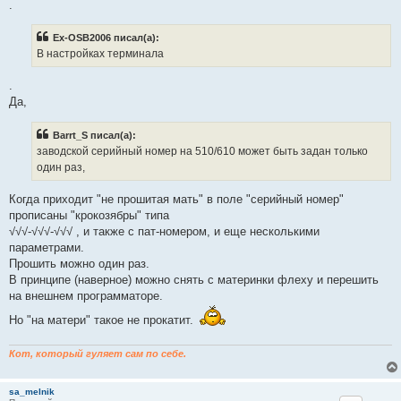
.
н
о
е
Ex-OSB2006 писал(а):
с
о
В настройках терминала
о
б
щ
.
е
Да,
н
и
е
Barrt_S писал(а):
заводской серийный номер на 510/610 может быть задан только
один раз,
Когда приходит "не прошитая мать" в поле "серийный номер"
прописаны "крокозябры" типа
√√√-√√√-√√√ , и также с пат-номером, и еще несколькими
параметрами.
Прошить можно один раз.
В принципе (наверное) можно снять с материнки флеху и перешить
на внешнем программаторе.
Но "на матери" такое не прокатит.
Кот, который гуляет сам по себе.
sa_melnik