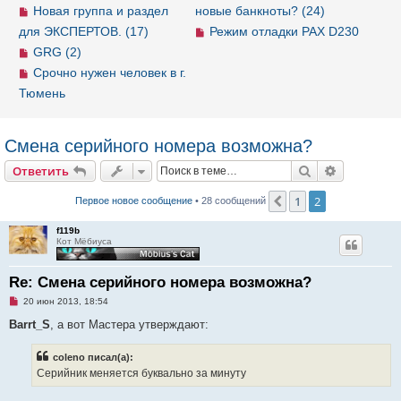
Новая группа и раздел
новые банкноты? (24)
для ЭКСПЕРТОВ. (17)
Режим отладки PAX D230
GRG (2)
Срочно нужен человек в г.
Тюмень
Смена серийного номера возможна?
Ответить
Поиск
Расширен
О
т
в
е
т
и
т
ь
1
2
Пред.
Первое новое сообщение
• 28 сообщений
f119b
Кот Мёбиуса
Re: Смена серийного номера возможна?
Н
20 июн 2013, 18:54
е
п
Barrt_S
, а вот Мастера утверждают:
р
о
ч
coleno писал(а):
и
Серийник меняется буквально за минуту
т
а
н