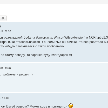
оиск
Расширенный поиск
s
11, 21:33
я реализацией Веба на банкоматах Wincor(Wtb-extension) и NCR(aptra3.3
странички отрабатываются, т.е. если был бы тачскин то все работало бы
кто нибудь сталкивался с такой проблемой?
по этому поводу, то заранее буду благодарен =)
11, 19:07
, проблему я решил =)
, 19:13
А как Вы её решили? Может кому и пригодится