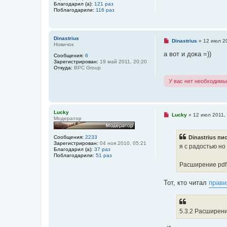
с
Благодарил (а):
121 раз
о
Поблагодарили:
116 раз
о
б
щ
е
Dinastrius
н
Н
Dinastrius
»
12 июл 20
Новичок
и
е
е
п
а вот и дока =))
Сообщения:
6
р
Зарегистрирован:
19 май 2011, 20:20
о
Откуда:
BPC Group
ч
и
У вас нет необходимы
т
а
н
н
о
Lucky
е
Н
Lucky
»
12 июл 2011,
Модератор
с
е
о
п
о
р
Сообщения:
2233
Dinastrius пис
б
о
Зарегистрирован:
04 ноя 2010, 05:21
щ
ч
я с радостью но
Благодарил (а):
37 раз
е
и
Поблагодарили:
51 раз
н
т
и
а
Расширение pdf
е
н
н
о
Тот, кто читал
прав
е
с
о
о
5.3.2 Расширение
б
щ
е