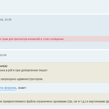
11, 21:35
х прав для просмотра вложений в этом сообщении.
 22:00
ал(а):
 она в pdf и при добавлении пишет
 запрещено администратором.
ила форума
, знает:
 прикрепляемого файла ограничено архивами (zip, rar и т.д.) и картинками (jpg,