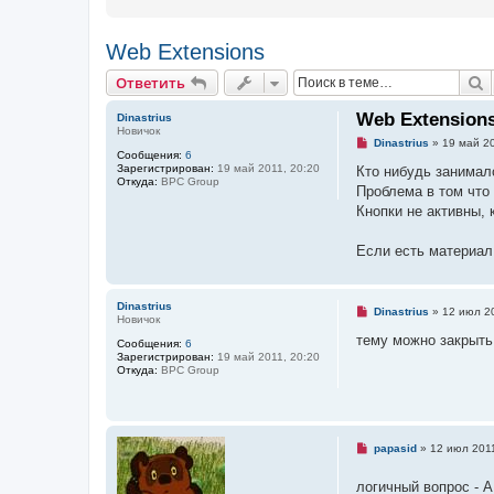
Web Extensions
Ответить
П
О
т
в
е
т
и
т
ь
Web Extension
Dinastrius
Новичок
Н
Dinastrius
»
19 май 20
Сообщения:
6
е
Зарегистрирован:
19 май 2011, 20:20
п
Кто нибудь занималс
Откуда:
BPC Group
р
Проблема в том что 
о
ч
Кнопки не активны, 
и
т
а
Если есть материал 
н
н
о
е
Dinastrius
Н
Dinastrius
»
12 июл 20
с
Новичок
е
о
п
тему можно закрыть
о
Сообщения:
6
р
б
Зарегистрирован:
19 май 2011, 20:20
о
щ
Откуда:
BPC Group
ч
е
и
н
т
и
а
е
н
н
Н
papasid
»
12 июл 2011
о
е
е
п
с
логичный вопрос - 
р