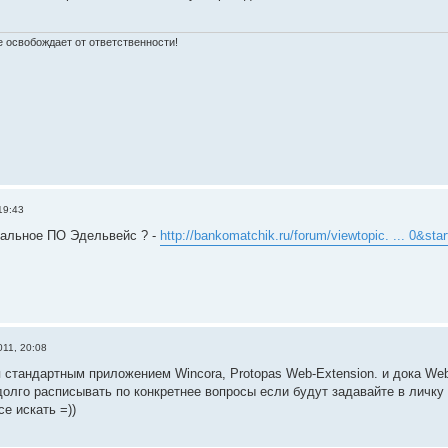
 освобождает от ответственности!
19:43
нальное ПО Эдельвейс ? -
http://bankomatchik.ru/forum/viewtopic. ... 0&sta
11, 20:08
я стандартным приложением Wincora, Protopas Web-Extension. и дока W
олго расписывать по конкретнее вопросы если будут задавайте в личку 
е искать =))