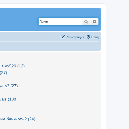
Поиск
Расширенный по
Р
е
г
и
с
т
р
а
ц
и
я
Вход
 в Vx520 (12)
(27)
жна? (27)
als (138)
вые банкноты? (24)