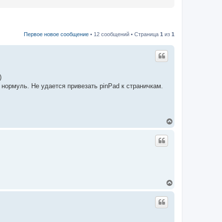
Первое новое сообщение
• 12 сообщений • Страница
1
из
1
)
 нормуль. Не удается привезать pinPad к страничкам.
В
е
р
н
у
т
ь
с
я
В
к
е
н
р
а
н
ч
у
а
т
л