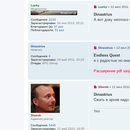
и
н
е
Lucky
н
Н
Lucky
»
12 июл 2011,
Модератор
о
е
е
п
Dinastrius
с
р
А вот доку неплохо 
о
Сообщения:
2233
о
о
Зарегистрирован:
04 ноя 2010, 05:21
ч
б
Благодарил (а):
37 раз
и
щ
Поблагодарили:
51 раз
т
е
а
н
н
и
н
е
о
Dinastrius
Н
Dinastrius
»
12 июл 20
е
Новичок
е
с
п
Endless Quest
о
Сообщения:
6
р
о
Зарегистрирован:
19 май 2011, 20:20
я с радостью но она
о
б
Откуда:
BPC Group
ч
щ
и
е
Расширение pdf зап
т
н
а
и
н
е
н
о
Н
Shoroh
»
12 июл 2011
е
е
с
п
Dinastrius
о
р
Сжать в архив надо (z
о
о
б
ч
щ
и
е
т
Test
н
а
Shoroh
и
н
Администратор
е
н
о
Сообщения:
5445
е
Зарегистрирован:
12 май 2010, 19:55