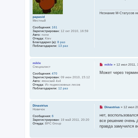
о
о
о
ч
б
и
щ
т
Незнание М-Статусов не
е
а
papasid
н
н
Местный
и
н
е
Сообщения:
161
о
Зарегистрирован:
12 окт 2010, 16:59
е
Авто:
none
с
Откуда:
Kiev
о
Благодарил (а):
8 раз
о
Поблагодарили:
13 раз
б
щ
е
н
и
mikle
Н
е
mikle
»
12 июл 2011, 
Специалист
е
п
Может через терми
Сообщения:
470
р
Зарегистрирован:
09 июн 2010, 15:12
о
Авто:
японский 4х4
ч
Откуда:
Из подмосковных лесов
и
Поблагодарили:
12 раз
т
а
н
н
о
Dinastrius
Н
Dinastrius
»
12 июл 20
е
Новичок
е
с
п
нет, воспользовалс
Сообщения:
6
о
р
Зарегистрирован:
19 май 2011, 20:20
о
все решение очень д
о
Откуда:
BPC Group
б
ч
правда замучился вс
щ
и
е
т
н
а