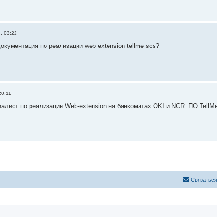
, 03:22
документация по реализации web extension tellme scs?
20:11
иалист по реализации Web-extension на банкоматах OKI и NCR. ПО TellM
С
в
я
з
а
т
ь
с
я