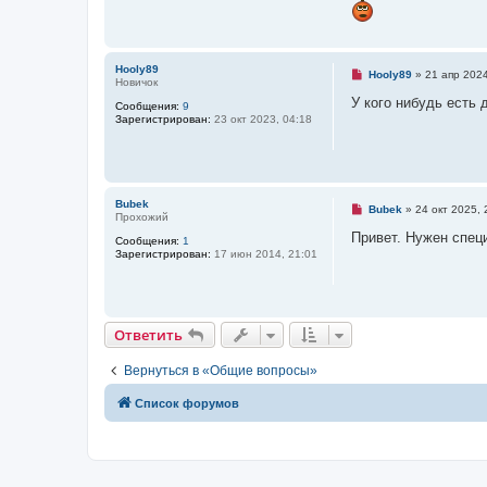
н
и
е
Hooly89
Н
Hooly89
»
21 апр 2024
Новичок
е
п
У кого нибудь есть 
Сообщения:
9
р
Зарегистрирован:
23 окт 2023, 04:18
о
ч
и
т
а
н
Bubek
н
Н
Bubek
»
24 окт 2025, 
Прохожий
о
е
е
п
Привет. Нужен спец
Сообщения:
1
с
р
Зарегистрирован:
17 июн 2014, 21:01
о
о
о
ч
б
и
щ
т
е
а
н
н
Ответить
О
т
в
е
т
и
т
ь
и
н
е
о
е
Вернуться в «Общие вопросы»
с
о
Связаться с
Список форумов
о
б
администрацией
щ
е
н
и
е