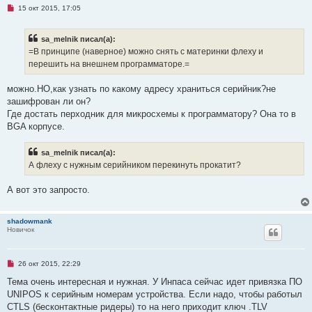
и
Н
15 окт 2015, 17:05
е
е
п
р
sa_melnik писал(а):
о
ч
=В принципе (наверное) можно снять с материнки флеху и
и
перешить на внешнем программаторе.=
т
а
н
можно.НО,как узнать по какому адресу храниться серийник?не
н
о
зашифрован ли он?
е
Где достать перходник для микросхемы к программатору? Она то в
с
о
BGA корпусе.
о
б
щ
sa_melnik писал(а):
е
А флеху с нужным серийником перекинуть прокатит?
н
и
е
А вот это запросто.
shadowmank
Новичок
Н
26 окт 2015, 22:29
е
п
Тема очень интересная и нужная. У Инпаса сейчас идет привязка ПО
р
UNIPOS к серийным номерам устройства. Если надо, чтобы работыл
о
ч
CTLS (бесконтактные ридеры) то на него приходит ключ .TLV