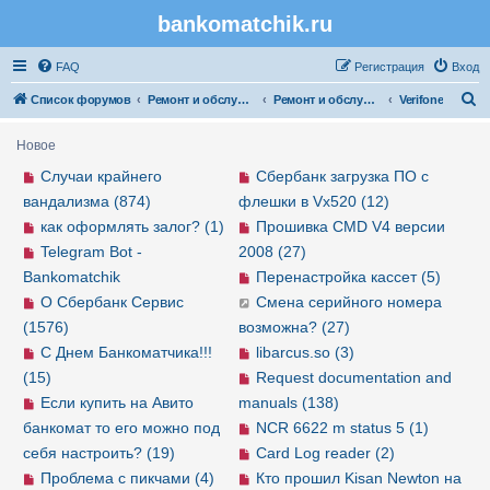
bankomatchik.ru
Регистрация
FAQ
Р
е
г
и
с
т
р
а
ц
и
я
Вход
П
Список форумов
Ремонт и обслуживание банковской техники
Ремонт и обслуживание POS-терминалов
Verifone
о
Новое
и
Случаи крайнего
Сбербанк загрузка ПО с
с
вандализма (874)
флешки в Vx520 (12)
к
как оформлять залог? (1)
Прошивка CMD V4 версии
Telegram Bot -
2008 (27)
Bankomatchik
Перенастройка кассет (5)
О Сбербанк Сервис
Смена серийного номера
(1576)
возможна? (27)
С Днем Банкоматчика!!!
libarcus.so (3)
(15)
Request documentation and
Если купить на Авито
manuals (138)
банкомат то его можно под
NCR 6622 m status 5 (1)
себя настроить? (19)
Card Log reader (2)
Проблема с пикчами (4)
Кто прошил Kisan Newton на