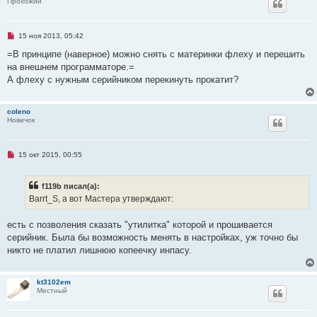
Прохожий
Н
15 ноя 2013, 05:42
е
п
=В принципе (наверное) можно снять с материнки флеху и перешить
р
на внешнем программаторе.=
о
ч
А флеху с нужным серийником перекинуть прокатит?
и
т
а
coleno
н
Новичок
н
о
е
с
о
Н
15 окт 2015, 00:55
о
е
б
п
щ
р
f119b писал(а):
е
о
н
ч
Barrt_S, а вот Мастера утверждают:
и
и
е
т
а
есть с позволения сказать "утилитка" которой и прошивается
н
серийник. Была бы возможность менять в настройках, уж точно бы
н
о
никто не платил лишнюю копеечку инпасу.
е
с
о
о
kt3102em
б
Местный
щ
е
н