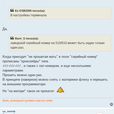
.
н
о
е
Ex-OSB2006 писал(а):
с
о
В настройках терминала
о
б
щ
.
е
Да,
н
и
е
Barrt_S писал(а):
заводской серийный номер на 510/610 может быть задан только
один раз,
Когда приходит "не прошитая мать" в поле "серийный номер"
прописаны "крокозябры" типа
√√√-√√√-√√√ , и также с пат-номером, и еще несколькими
параметрами.
Прошить можно один раз.
В принципе (наверное) можно снять с материнки флеху и перешить
на внешнем программаторе.
Но "на матери" такое не прокатит.
Кот, который гуляет сам по себе.
sa_melnik