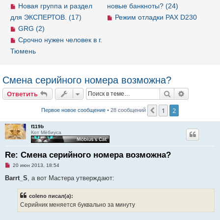
Новая группа и раздел
новые банкноты? (24)
для ЭКСПЕРТОВ. (17)
Режим отладки PAX D230
GRG (2)
Срочно нужен человек в г.
Тюмень
Смена серийного номера возможна?
Ответить
Поиск
Расширен
О
т
в
е
т
и
т
ь
1
2
Пред.
Первое новое сообщение
• 28 сообщений
f119b
Кот Мёбиуса
Re: Смена серийного номера возможна?
Н
20 июн 2013, 18:54
е
п
Barrt_S
, а вот Мастера утверждают:
р
о
ч
coleno писал(а):
и
Серийник меняется буквально за минуту
т
а
н