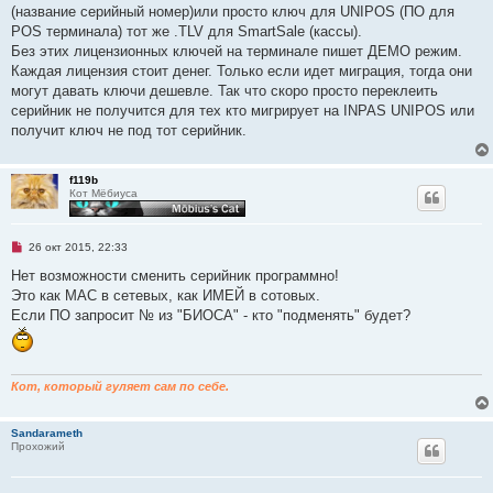
и
(название серийный номер)или просто ключ для UNIPOS (ПО для
т
а
POS терминала) тот же .TLV для SmartSale (кассы).
н
Без этих лицензионных ключей на терминале пишет ДЕМО режим.
н
о
Каждая лицензия стоит денег. Только если идет миграция, тогда они
е
могут давать ключи дешевле. Так что скоро просто переклеить
с
о
серийник не получится для тех кто мигрирует на INPAS UNIPOS или
о
получит ключ не под тот серийник.
б
щ
е
н
f119b
и
Кот Мёбиуса
е
Н
26 окт 2015, 22:33
е
п
Нет возможности сменить серийник программно!
р
Это как МАС в сетевых, как ИМЕЙ в сотовых.
о
ч
Если ПО запросит № из "БИОСА" - кто "подменять" будет?
и
т
а
н
н
Кот, который гуляет сам по себе.
о
е
с
о
Sandarameth
о
Прохожий
б
щ
е