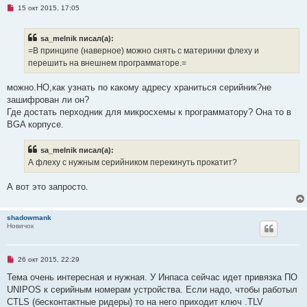
и
Н
15 окт 2015, 17:05
е
е
п
р
sa_melnik писал(а):
о
ч
=В принципе (наверное) можно снять с материнки флеху и
и
перешить на внешнем программаторе.=
т
а
н
можно.НО,как узнать по какому адресу храниться серийник?не
н
о
зашифрован ли он?
е
Где достать перходник для микросхемы к программатору? Она то в
с
о
BGA корпусе.
о
б
щ
sa_melnik писал(а):
е
А флеху с нужным серийником перекинуть прокатит?
н
и
е
А вот это запросто.
shadowmank
Новичок
Н
26 окт 2015, 22:29
е
п
Тема очень интересная и нужная. У Инпаса сейчас идет привязка ПО
р
UNIPOS к серийным номерам устройства. Если надо, чтобы работыл
о
ч
CTLS (бесконтактные ридеры) то на него приходит ключ .TLV