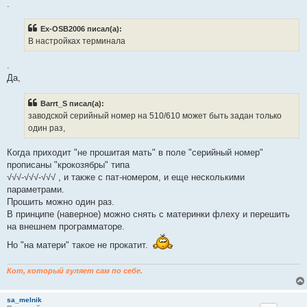
.
н
о
е
Ex-OSB2006 писал(а):
с
о
В настройках терминала
о
б
щ
.
е
Да,
н
и
е
Barrt_S писал(а):
заводской серийный номер на 510/610 может быть задан только
один раз,
Когда приходит "не прошитая мать" в поле "серийный номер"
прописаны "крокозябры" типа
√√√-√√√-√√√ , и также с пат-номером, и еще несколькими
параметрами.
Прошить можно один раз.
В принципе (наверное) можно снять с материнки флеху и перешить
на внешнем программаторе.
Но "на матери" такое не прокатит.
Кот, который гуляет сам по себе.
sa_melnik