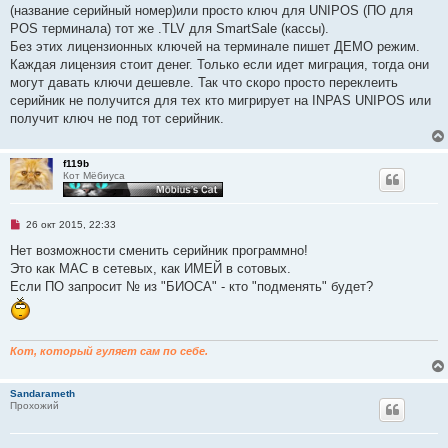
и
(название серийный номер)или просто ключ для UNIPOS (ПО для
т
а
POS терминала) тот же .TLV для SmartSale (кассы).
н
Без этих лицензионных ключей на терминале пишет ДЕМО режим.
н
о
Каждая лицензия стоит денег. Только если идет миграция, тогда они
е
могут давать ключи дешевле. Так что скоро просто переклеить
с
о
серийник не получится для тех кто мигрирует на INPAS UNIPOS или
о
получит ключ не под тот серийник.
б
щ
е
н
f119b
и
Кот Мёбиуса
е
Н
26 окт 2015, 22:33
е
п
Нет возможности сменить серийник программно!
р
Это как МАС в сетевых, как ИМЕЙ в сотовых.
о
ч
Если ПО запросит № из "БИОСА" - кто "подменять" будет?
и
т
а
н
н
Кот, который гуляет сам по себе.
о
е
с
о
Sandarameth
о
Прохожий
б
щ
е