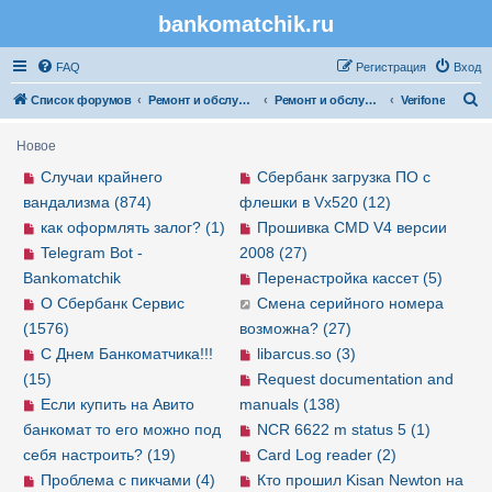
bankomatchik.ru
Регистрация
FAQ
Р
е
г
и
с
т
р
а
ц
и
я
Вход
П
Список форумов
Ремонт и обслуживание банковской техники
Ремонт и обслуживание POS-терминалов
Verifone
о
Новое
и
Случаи крайнего
Сбербанк загрузка ПО с
с
вандализма (874)
флешки в Vx520 (12)
к
как оформлять залог? (1)
Прошивка CMD V4 версии
Telegram Bot -
2008 (27)
Bankomatchik
Перенастройка кассет (5)
О Сбербанк Сервис
Смена серийного номера
(1576)
возможна? (27)
С Днем Банкоматчика!!!
libarcus.so (3)
(15)
Request documentation and
Если купить на Авито
manuals (138)
банкомат то его можно под
NCR 6622 m status 5 (1)
себя настроить? (19)
Card Log reader (2)
Проблема с пикчами (4)
Кто прошил Kisan Newton на