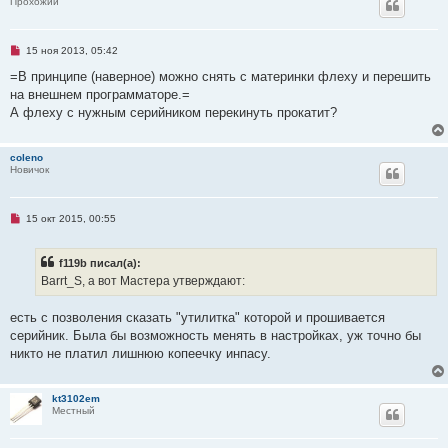
Прохожий
Н
15 ноя 2013, 05:42
е
п
=В принципе (наверное) можно снять с материнки флеху и перешить
р
на внешнем программаторе.=
о
ч
А флеху с нужным серийником перекинуть прокатит?
и
т
а
coleno
н
Новичок
н
о
е
с
о
Н
15 окт 2015, 00:55
о
е
б
п
щ
р
f119b писал(а):
е
о
н
ч
Barrt_S, а вот Мастера утверждают:
и
и
е
т
а
есть с позволения сказать "утилитка" которой и прошивается
н
серийник. Была бы возможность менять в настройках, уж точно бы
н
о
никто не платил лишнюю копеечку инпасу.
е
с
о
о
kt3102em
б
Местный
щ
е
н