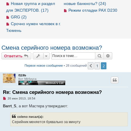
Новая группа и раздел
новые банкноты? (24)
для ЭКСПЕРТОВ. (17)
Режим отладки PAX D230
GRG (2)
Срочно нужен человек в г.
Тюмень
Смена серийного номера возможна?
Ответить
Поиск
Расширен
О
т
в
е
т
и
т
ь
1
2
Пред.
Первое новое сообщение
• 28 сообщений
f119b
Кот Мёбиуса
Re: Смена серийного номера возможна?
Н
20 июн 2013, 18:54
е
п
Barrt_S
, а вот Мастера утверждают:
р
о
ч
coleno писал(а):
и
Серийник меняется буквально за минуту
т
а
н