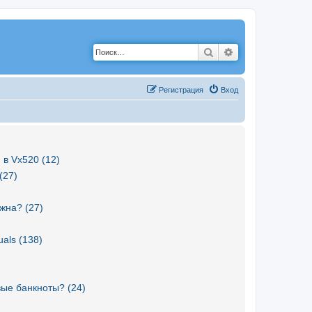
Поиск
Расширенный по
Р
е
г
и
с
т
р
а
ц
и
я
Вход
 в Vx520 (12)
(27)
жна? (27)
als (138)
вые банкноты? (24)