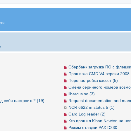
ики.
r
Сбербанк загрузка ПО с флешки
Прошивка CMD V4 версии 2008 
Перенастройка кассет (5)
Смена серийного номера возмо
libarcus.so (3)
д себя настроить? (19)
Request documentation and manu
NCR 6622 m status 5 (1)
Card Log reader (2)
Кто прошил Kisan Newton на но
Режим отладки PAX D230