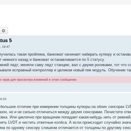
оиск
Расширенный поиск
tus 5
, 19:47
лучилась такая проблема, банкомат начинает набирать купюру и останав
 немного назад и банкомат останавливается по 5 статусу.
мней лвдт, меняли саму лвдт станцию, вал с двумя роликами, тот что с
ывали исправный контроллер и целиком новый пик модуль. Обучение так
х прав для просмотра вложений в этом сообщении.
09:33
большое отличие при измерении толщины купюры на обоих сенсорах LV
зон, но и не сильно отличаться между двумя сенсорами. Почистите отв
вка. Или циклично при вращении попадает какая-нибудь нить от ремней.
нять LVDT и чистить ответные колёса. А если происходит случайно знач
ина по одному сенсору слишком отличается от толщины по другому сен