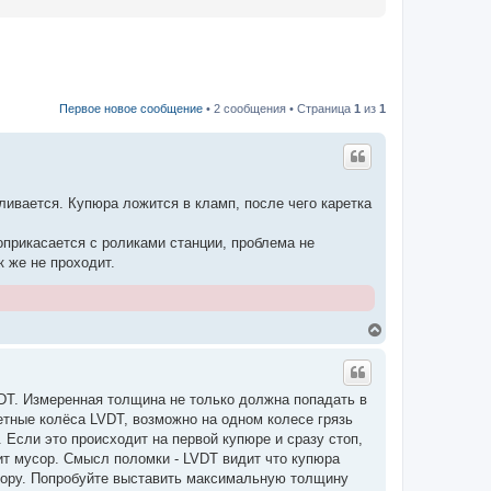
Первое новое сообщение
• 2 сообщения • Страница
1
из
1
ливается. Купюра ложится в кламп, после чего каретка
оприкасается с роликами станции, проблема не
 же не проходит.
В
е
р
н
у
DT. Измеренная толщина не только должна попадать в
т
етные колёса LVDT, возможно на одном колесе грязь
ь
с
 Если это происходит на первой купюре и сразу стоп,
я
ит мусор. Смысл поломки - LVDT видит что купюра
к
сору. Попробуйте выставить максимальную толщину
н