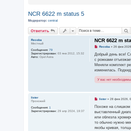
NCR 6622 m status 5
Модератор:
central
Ответить
П
О
т
в
е
т
и
т
ь
NCR 6622 m sta
Recoba
Местный
Н
Recoba
»
26 фев 2026
Сообщения:
79
е
Зарегистрирован:
03 янв 2012, 15:32
п
Добрый день все! С
Авто:
Opel Astra
р
с рожками отъезжает
о
ч
Меняли комплект ре
и
изменилась. Подкид
т
а
н
У вас нет необходимы
н
о
е
с
о
lister
Н
о
lister
»
28 фев 2026, 
Прохожий
е
б
п
Похоже на слишком 
щ
Сообщения:
1
р
е
Зарегистрирован:
29 апр 2024, 19:37
выставленный диапа
о
н
ч
или облезла хромиро
и
и
е
то обычно нужно ме
т
а
якобы кривая, толщ
н