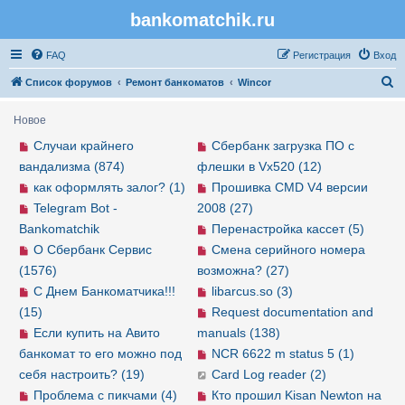
bankomatchik.ru
Регистрация
FAQ
Р
е
г
и
с
т
р
а
ц
и
я
Вход
П
Список форумов
Ремонт банкоматов
Wincor
о
Новое
и
Случаи крайнего
Сбербанк загрузка ПО с
с
вандализма (874)
флешки в Vx520 (12)
к
как оформлять залог? (1)
Прошивка CMD V4 версии
Telegram Bot -
2008 (27)
Bankomatchik
Перенастройка кассет (5)
О Сбербанк Сервис
Смена серийного номера
(1576)
возможна? (27)
С Днем Банкоматчика!!!
libarcus.so (3)
(15)
Request documentation and
Если купить на Авито
manuals (138)
банкомат то его можно под
NCR 6622 m status 5 (1)
себя настроить? (19)
Card Log reader (2)
Проблема с пикчами (4)
Кто прошил Kisan Newton на