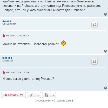
о
удобная вещь для анализа . Сейчас же весь парк банкоматов
е
перевели на Probase, и эта утилита под Proobase уже не работает.
с
о
Вопрос, есть ли у кого аналогичный софт для Probase?
о
б
щ
gy1610
е
Специалист
н
и
е
Н
02 фев 2026, 23:12
е
п
Можно не отвечать. Проблему решили.
р
о
ч
и
т
mascod
а
Местный
н
н
о
е
Н
03 фев 2026, 12:19
с
е
о
п
И есть такая утилита под Probase?
о
р
б
о
щ
ч
е
и
н
т
и
Ответить
О
т
в
е
т
и
т
ь
а
е
н
3 сообщения • Страница
1
из
1
н
о
е