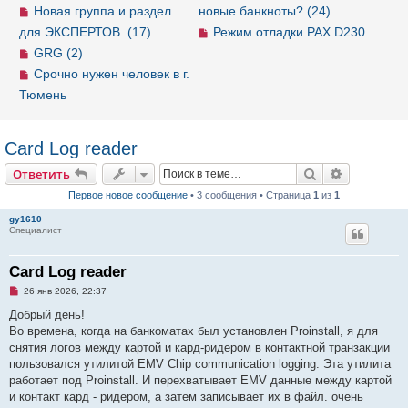
Новая группа и раздел
новые банкноты? (24)
для ЭКСПЕРТОВ. (17)
Режим отладки PAX D230
GRG (2)
Срочно нужен человек в г.
Тюмень
Card Log reader
Ответить
Поиск
Расширен
О
т
в
е
т
и
т
ь
Первое новое сообщение
• 3 сообщения • Страница
1
из
1
gy1610
Специалист
Card Log reader
Н
26 янв 2026, 22:37
е
п
Добрый день!
р
Во времена, когда на банкоматах был установлен Proinstall, я для
о
ч
снятия логов между картой и кард-ридером в контактной транзакции
и
пользовался утилитой EMV Chip communication logging. Эта утилита
т
а
работает под Proinstall. И перехватывает EMV данные между картой
н
и контакт кард - ридером, а затем записывает их в файл. очень
н