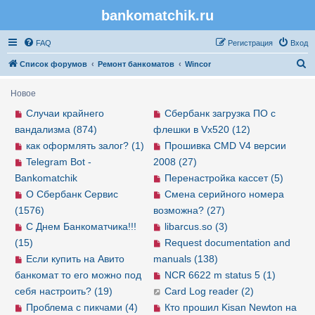
bankomatchik.ru
Регистрация
FAQ
Р
е
г
и
с
т
р
а
ц
и
я
Вход
П
Список форумов
Ремонт банкоматов
Wincor
о
Новое
и
Случаи крайнего
Сбербанк загрузка ПО с
с
вандализма (874)
флешки в Vx520 (12)
к
как оформлять залог? (1)
Прошивка CMD V4 версии
Telegram Bot -
2008 (27)
Bankomatchik
Перенастройка кассет (5)
О Сбербанк Сервис
Смена серийного номера
(1576)
возможна? (27)
С Днем Банкоматчика!!!
libarcus.so (3)
(15)
Request documentation and
Если купить на Авито
manuals (138)
банкомат то его можно под
NCR 6622 m status 5 (1)
себя настроить? (19)
Card Log reader (2)
Проблема с пикчами (4)
Кто прошил Kisan Newton на