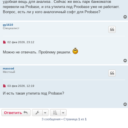
о
удобная вещь для анализа . Сейчас же весь парк банкоматов
е
перевели на Probase, и эта утилита под Proobase уже не работает.
с
о
Вопрос, есть ли у кого аналогичный софт для Probase?
о
б
щ
gy1610
е
Специалист
н
и
е
Н
02 фев 2026, 23:12
е
п
Можно не отвечать. Проблему решили.
р
о
ч
и
т
mascod
а
Местный
н
н
о
е
Н
03 фев 2026, 12:19
с
е
о
п
И есть такая утилита под Probase?
о
р
б
о
щ
ч
е
и
н
т
и
Ответить
О
т
в
е
т
и
т
ь
а
е
н
3 сообщения • Страница
1
из
1
н
о
е