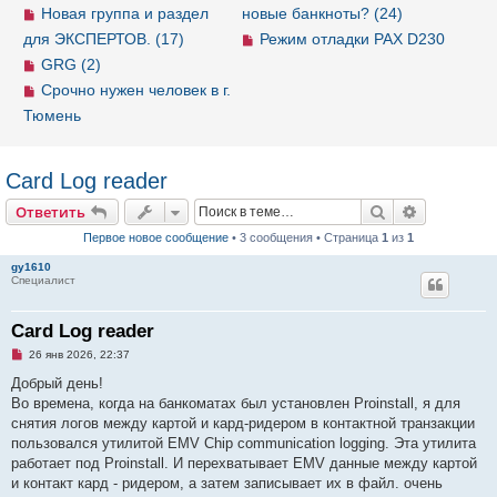
Новая группа и раздел
новые банкноты? (24)
для ЭКСПЕРТОВ. (17)
Режим отладки PAX D230
GRG (2)
Срочно нужен человек в г.
Тюмень
Card Log reader
Ответить
Поиск
Расширен
О
т
в
е
т
и
т
ь
Первое новое сообщение
• 3 сообщения • Страница
1
из
1
gy1610
Специалист
Card Log reader
Н
26 янв 2026, 22:37
е
п
Добрый день!
р
Во времена, когда на банкоматах был установлен Proinstall, я для
о
ч
снятия логов между картой и кард-ридером в контактной транзакции
и
пользовался утилитой EMV Chip communication logging. Эта утилита
т
а
работает под Proinstall. И перехватывает EMV данные между картой
н
и контакт кард - ридером, а затем записывает их в файл. очень
н