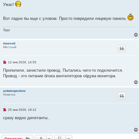
е
п
Ужас!
н
р
и
о
е
ч
и
Вот ладно бы еще с уловом. Просто повредили лицевую панель
т
а
н
Test
н
о
е
mascod
с
Местный
о
о
б
щ
Н
12 янв 2026, 14:55
е
е
н
п
Пропилили, зачистили провод. Пытались чего-то подключится.
и
р
е
Провод - это питание блока вентиляторов обдува монитора.
о
ч
и
т
ardalenpeskov
а
Новичок
н
н
о
е
Н
25 янв 2026, 19:12
с
е
о
п
сразу видно дилетанты..
о
р
б
о
щ
ч
е
и
н
т
и
Ответить
О
т
в
е
т
и
т
ь