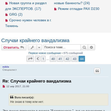
Новая группа и раздел
новые банкноты? (24)
для ЭКСПЕРТОВ. (17)
Режим отладки PAX D230
GRG (2)
Срочно нужен человек в г.
Тюмень
Случаи крайнего вандализма
Ответить
Поиск
Расширен
О
т
в
е
т
и
т
ь
Первое новое сообщение
• 875 сообщений
Страница
44
из
44
1
40
41
42
43
44
Пред.
…
mikle
Специалист
Re: Случаи крайнего вандализма
Н
12 апр 2017, 21:00
е
п
р
Bura писал(а):
о
ч
Не знаю в тему или нет.
и
т
а
Это лучше перенести в раздел "Безопасность", тут не вандализм а