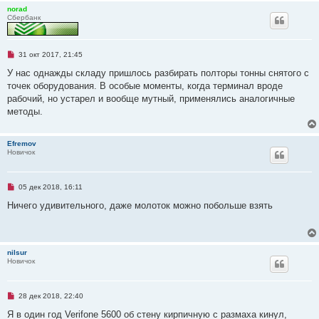
norad
Сбербанк
Н
31 окт 2017, 21:45
е
п
У нас однажды складу пришлось разбирать полторы тонны снятого с
р
точек оборудования. В особые моменты, когда терминал вроде
о
ч
рабочий, но устарел и вообще мутный, применялись аналогичные
и
методы.
т
а
н
н
Efremov
о
Новичок
е
с
о
о
Н
05 дек 2018, 16:11
б
е
щ
п
Ничего удивительного, даже молоток можно побольше взять
е
р
н
о
и
ч
е
и
т
nilsur
а
Новичок
н
н
о
е
Н
28 дек 2018, 22:40
с
е
о
п
Я в один год Verifone 5600 об стену кирпичную с размаха кинул,
о