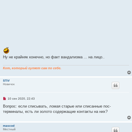
Ну не крайняк конечно, но факт вандализма ... на лицо..
Кот, который гуляет сам по себе.
STiV
Новичок
Н
10 сен 2020, 22:43
е
п
Вопрос: если списывать, ломая старые или списанные пос-
р
терминалы, есть ли золото содержащие контакты на них?
о
ч
и
т
mascod
а
Местный
н