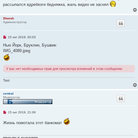
р
б
рассыпался вдребезги бедняжка, жаль видео не заснял
о
щ
ч
е
и
н
т
и
Shoroh
а
е
Администратор
н
н
о
е
Н
15 окт 2019, 00:03
с
е
о
п
Нью Йорк, Бруклин, Бушвик:
о
р
б
IMG_4089.jpeg
о
щ
ч
е
и
н
т
и
а
е
У вас нет необходимых прав для просмотра вложений в этом сообщении.
н
н
о
Test
е
с
о
о
central
б
Модератор
щ
е
н
и
Н
15 окт 2019, 21:06
е
е
п
Жизнь помотала этот банкомат
р
о
ч
и
т