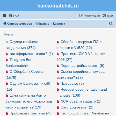
bankomatchik.ru
Регистрация
FAQ
Р
е
г
и
с
т
р
а
ц
и
я
Вход
П
Список форумов
Общение
Курилка
о
Новое
и
Случаи крайнего
Сбербанк загрузка ПО с
с
вандализма (874)
флешки в Vx520 (12)
к
как оформлять залог? (1)
Прошивка CMD V4 версии
Telegram Bot -
2008 (27)
Bankomatchik
Перенастройка кассет (5)
О Сбербанк Сервис
Смена серийного номера
(1576)
возможна? (27)
С Днем Банкоматчика!!!
libarcus.so (3)
(15)
Request documentation and
Если купить на Авито
manuals (138)
банкомат то его можно под
NCR 6622 m status 5 (1)
себя настроить? (19)
Card Log reader (2)
Проблема с пикчами (4)
Кто прошил Kisan Newton на