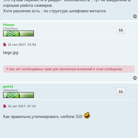
н
хорошая работа скимеров.
н
о
Хотя различия есть - по структуре шлифовки металла
е
с
о
о
Filimon
б
Сбербанк
щ
е
н
и
Н
11 сен 2017, 01:54
е
е
п
large.jpg
р
о
ч
и
У вас нет необходимых прав для просмотра вложений в этом сообщении.
т
а
н
н
о
pam12
е
Сбербанк
с
о
о
б
Н
31 окт 2017, 07:15
щ
е
е
п
н
Как правильно,утилизировать verifone 510
р
и
о
е
ч
и
т
а