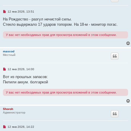
н
о
е
Н
12 янв 2026, 13:51
с
е
о
п
На Рождество - разгул нечистой силы.
о
р
б
Стекло выдержало 17 ударов топором. На 18-м - монитор погас.
о
щ
ч
е
и
н
У вас нет необходимых прав для просмотра вложений в этом сообщении.
т
и
а
е
н
н
о
mascod
е
Местный
с
о
о
б
Н
12 янв 2026, 14:00
щ
е
е
п
Вот из прошлых запасов:
н
р
Пилили аккум. болгаркой
и
о
е
ч
и
У вас нет необходимых прав для просмотра вложений в этом сообщении.
т
а
н
н
о
Shoroh
е
Администратор
с
о
о
б
Н
12 янв 2026, 14:22
щ
е