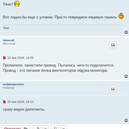
е
п
Ужас!
н
р
и
о
е
ч
и
Вот ладно бы еще с уловом. Просто повредили лицевую панель
т
а
н
Test
н
о
е
mascod
с
Местный
о
о
б
щ
Н
12 янв 2026, 14:55
е
е
н
п
Пропилили, зачистили провод. Пытались чего-то подключится.
и
р
е
Провод - это питание блока вентиляторов обдува монитора.
о
ч
и
т
ardalenpeskov
а
Новичок
н
н
о
е
Н
25 янв 2026, 19:12
с
е
о
п
сразу видно дилетанты..
о
р
б
о
щ
ч
е
и
н
т
и
Ответить
О
т
в
е
т
и
т
ь