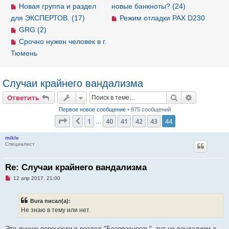
Новая группа и раздел
новые банкноты? (24)
для ЭКСПЕРТОВ. (17)
Режим отладки PAX D230
GRG (2)
Срочно нужен человек в г.
Тюмень
Случаи крайнего вандализма
Ответить
Поиск
Расширен
О
т
в
е
т
и
т
ь
Первое новое сообщение
• 875 сообщений
Страница
44
из
44
1
40
41
42
43
44
Пред.
…
mikle
Специалист
Re: Случаи крайнего вандализма
Н
12 апр 2017, 21:00
е
п
р
Bura писал(а):
о
ч
Не знаю в тему или нет.
и
т
а
Это лучше перенести в раздел "Безопасность", тут не вандализм а