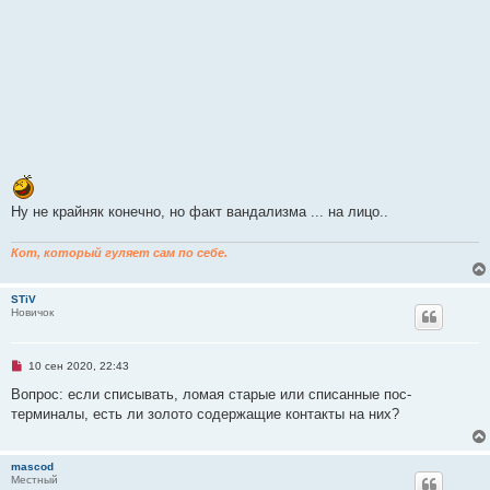
Ну не крайняк конечно, но факт вандализма ... на лицо..
Кот, который гуляет сам по себе.
STiV
Новичок
Н
10 сен 2020, 22:43
е
п
Вопрос: если списывать, ломая старые или списанные пос-
р
терминалы, есть ли золото содержащие контакты на них?
о
ч
и
т
mascod
а
Местный
н