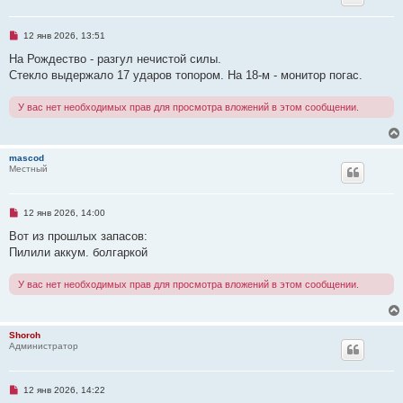
н
о
е
Н
12 янв 2026, 13:51
с
е
о
п
На Рождество - разгул нечистой силы.
о
р
б
Стекло выдержало 17 ударов топором. На 18-м - монитор погас.
о
щ
ч
е
и
н
У вас нет необходимых прав для просмотра вложений в этом сообщении.
т
и
а
е
н
н
о
mascod
е
Местный
с
о
о
б
Н
12 янв 2026, 14:00
щ
е
е
п
Вот из прошлых запасов:
н
р
Пилили аккум. болгаркой
и
о
е
ч
и
У вас нет необходимых прав для просмотра вложений в этом сообщении.
т
а
н
н
о
Shoroh
е
Администратор
с
о
о
б
Н
12 янв 2026, 14:22
щ
е