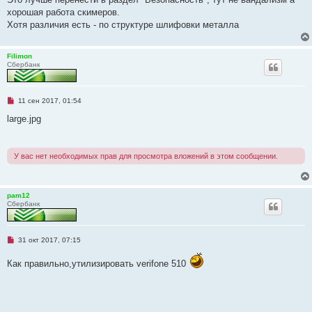
н
хорошая работа скимеров.
н
о
Хотя различия есть - по структуре шлифовки металла
е
с
о
о
Filimon
б
Сбербанк
щ
е
н
и
Н
11 сен 2017, 01:54
е
е
п
large.jpg
р
о
ч
и
У вас нет необходимых прав для просмотра вложений в этом сообщении.
т
а
н
н
о
pam12
е
Сбербанк
с
о
о
б
Н
31 окт 2017, 07:15
щ
е
е
п
н
Как правильно,утилизировать verifone 510
р
и
о
е
ч
и
т
а