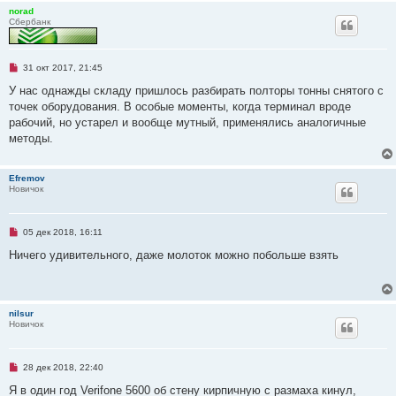
norad
Сбербанк
Н
31 окт 2017, 21:45
е
п
У нас однажды складу пришлось разбирать полторы тонны снятого с
р
точек оборудования. В особые моменты, когда терминал вроде
о
ч
рабочий, но устарел и вообще мутный, применялись аналогичные
и
методы.
т
а
н
н
Efremov
о
Новичок
е
с
о
о
Н
05 дек 2018, 16:11
б
е
щ
п
Ничего удивительного, даже молоток можно побольше взять
е
р
н
о
и
ч
е
и
т
nilsur
а
Новичок
н
н
о
е
Н
28 дек 2018, 22:40
с
е
о
п
Я в один год Verifone 5600 об стену кирпичную с размаха кинул,
о