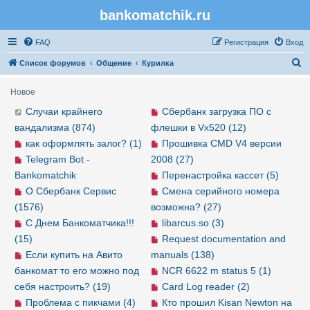
bankomatchik.ru
Регистрация
FAQ
Р
е
г
и
с
т
р
а
ц
и
я
Вход
П
Список форумов
Общение
Курилка
о
Новое
и
Случаи крайнего
Сбербанк загрузка ПО с
с
вандализма (874)
флешки в Vx520 (12)
к
как оформлять залог? (1)
Прошивка CMD V4 версии
Telegram Bot -
2008 (27)
Bankomatchik
Перенастройка кассет (5)
О Сбербанк Сервис
Смена серийного номера
(1576)
возможна? (27)
С Днем Банкоматчика!!!
libarcus.so (3)
(15)
Request documentation and
Если купить на Авито
manuals (138)
банкомат то его можно под
NCR 6622 m status 5 (1)
себя настроить? (19)
Card Log reader (2)
Проблема с пикчами (4)
Кто прошил Kisan Newton на