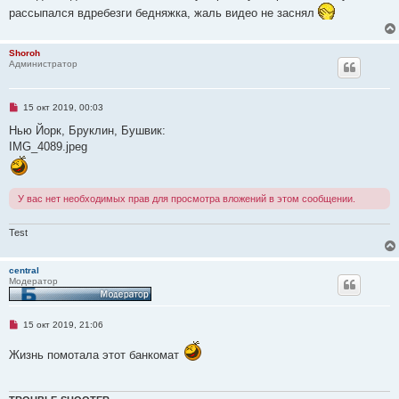
р
б
рассыпался вдребезги бедняжка, жаль видео не заснял
о
щ
ч
е
и
н
т
и
Shoroh
а
е
Администратор
н
н
о
е
Н
15 окт 2019, 00:03
с
е
о
п
Нью Йорк, Бруклин, Бушвик:
о
р
б
IMG_4089.jpeg
о
щ
ч
е
и
н
т
и
а
е
У вас нет необходимых прав для просмотра вложений в этом сообщении.
н
н
о
Test
е
с
о
о
central
б
Модератор
щ
е
н
и
Н
15 окт 2019, 21:06
е
е
п
Жизнь помотала этот банкомат
р
о
ч
и
т