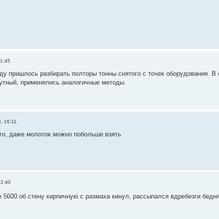
21:45
ду пришлось разбирать полторы тонны снятого с точек оборудования. В 
утный, применялись аналогичные методы.
, 16:11
го, даже молоток можно побольше взять
22:40
ne 5600 об стену кирпичную с размаха кинул, рассыпался вдребезги бед