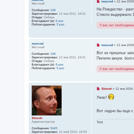
е
Н
mascod
»
12 янв 2026
Местный
н
е
и
п
На Рождество - разг
Сообщения:
148
е
р
Зарегистрирован:
12 янв 2011, 18:01
Стекло выдержало 17
о
Откуда:
Сибирь
ч
Благодарил (а):
6 раз
и
Поблагодарили:
5 раз
У вас нет необходимы
т
а
н
н
о
mascod
е
Н
mascod
»
12 янв 2026
Местный
с
е
о
п
Вот из прошлых зап
Сообщения:
148
о
р
Зарегистрирован:
12 янв 2011, 18:01
Пилили аккум. болг
б
о
Откуда:
Сибирь
щ
ч
Благодарил (а):
6 раз
е
и
Поблагодарили:
5 раз
У вас нет необходимы
н
т
и
а
е
н
н
о
е
Н
Shoroh
»
12 янв 2026,
с
е
о
п
Ужас!
о
р
б
о
щ
ч
е
и
Вот ладно бы еще с
н
т
и
а
Shoroh
е
н
Администратор
Test
н
о
Сообщения:
5445
е
Зарегистрирован:
12 май 2010, 19:55