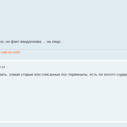
но, но факт вандализма ... на лицо..
сам по себе.
2:43
вать, ломая старые или списанные пос-терминалы, есть ли золото соде