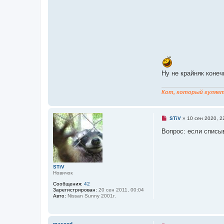
Ну не крайняк конеч
Кот, который гуляет 
Н
STiV
»
10 сен 2020, 2
е
п
Вопрос: если списы
р
о
ч
и
т
а
STiV
н
Новичок
н
Сообщения:
42
о
Зарегистрирован:
20 сен 2011, 00:04
е
Авто:
Nissan Sunny 2001г.
с
о
о
б
щ
mascod