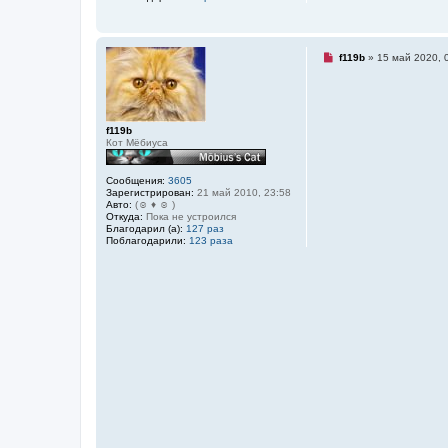
о
б
щ
е
н
Н
f119b
»
15 май 2020, 
и
е
е
п
р
о
ч
и
f119b
т
Кот Мёбиуса
а
н
н
Сообщения:
3605
о
Зарегистрирован:
21 май 2010, 23:58
е
Авто:
(☺ ♦ ☺ )
с
Откуда:
Пока не устроился
о
Благодарил (а):
127 раз
о
Поблагодарили:
123 раза
б
щ
е
н
и
е