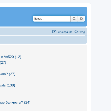
Поиск
Расширенный по
Р
е
г
и
с
т
р
а
ц
и
я
Вход
 в Vx520 (12)
(27)
жна? (27)
als (138)
вые банкноты? (24)