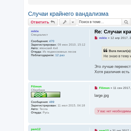
Случаи крайнего вандализма
Ответить
П
О
т
в
е
т
и
т
ь
Re: Случаи кр
mikle
Специалист
Н
mikle
»
12 апр 2017, 
Сообщения:
470
е
Зарегистрирован:
09 июн 2010, 15:12
п
Авто:
японский 4х4
р
Bura писал(а)
Откуда:
Из подмосковных лесов
о
Поблагодарили:
12 раз
ч
Не знаю в тему 
и
т
а
Это лучше перенест
н
Хотя различия есть
н
о
е
с
Filimon
о
Н
Filimon
»
11 сен 2017,
Сбербанк
о
е
б
п
large.jpg
щ
р
е
о
Сообщения:
489
н
ч
Зарегистрирован:
11 июл 2015, 04:18
и
и
Авто:
Тесла
У вас нет необходимы
е
т
Откуда:
Русь
а
н
н
о
pam12
е
Н
pam12
»
31 окт 2017,