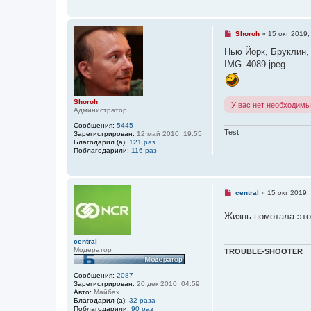
щ
т
е
а
н
н
и
н
Н
Shoroh
»
15 окт 2019,
е
о
е
е
п
Нью Йорк, Бруклин,
с
р
IMG_4089.jpeg
о
о
о
ч
б
и
щ
т
е
а
Shoroh
У вас нет необходимы
н
н
Администратор
и
н
е
о
Сообщения:
5445
Test
е
Зарегистрирован:
12 май 2010, 19:55
с
Благодарил (а):
121 раз
о
Поблагодарили:
116 раз
о
б
щ
е
н
Н
central
»
15 окт 2019,
и
е
е
п
Жизнь помотала эт
р
о
ч
central
и
Модератор
т
TROUBLE-SHOOTER
а
н
н
Сообщения:
2087
о
Зарегистрирован:
20 дек 2010, 04:59
е
Авто:
Майбах
с
Благодарил (а):
32 раза
о
Поблагодарили:
90 раз