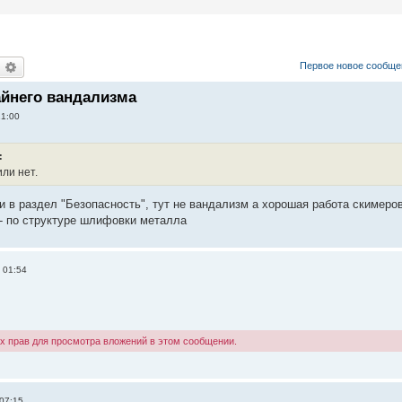
оиск
Расширенный поиск
Первое новое сообще
айнего вандализма
21:00
:
или нет.
и в раздел "Безопасность", тут не вандализм а хорошая работа скимеров
 - по структуре шлифовки металла
 01:54
х прав для просмотра вложений в этом сообщении.
 07:15