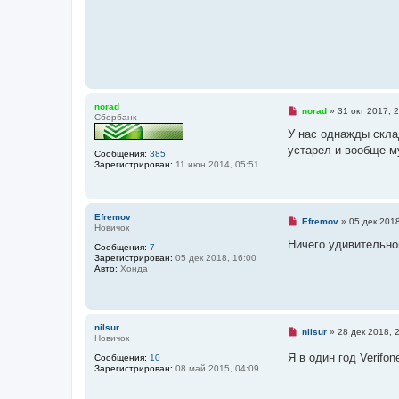
norad
Н
norad
»
31 окт 2017, 
Сбербанк
е
п
У нас однажды скла
р
устарел и вообще м
о
Сообщения:
385
ч
Зарегистрирован:
11 июн 2014, 05:51
и
т
а
н
Efremov
н
Н
Efremov
»
05 дек 2018
Новичок
о
е
е
п
Ничего удивительно
Сообщения:
7
с
р
Зарегистрирован:
05 дек 2018, 16:00
о
о
Авто:
Хонда
о
ч
б
и
щ
т
е
а
н
н
и
nilsur
н
Н
nilsur
»
28 дек 2018, 
е
Новичок
о
е
е
п
Я в один год Verifo
Сообщения:
10
с
р
Зарегистрирован:
08 май 2015, 04:09
о
о
о
ч
б
и