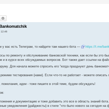
оиск
Расширенный поиск
 Bankomatchik
 12:46
и у вас есть Телеграм, то найдите там нашего бота —
https://t.me/ba
осы по ремонту и обслуживанию банковской техники, как если бы это бы
м и в курсе всех обсуждаемых вопросов. Бот также дает ссылки на файл
оруму. Для начала можете спросить его “когда празднуют день банкомат
 режиме тестирования (нами). Если что-то не работает - можете описать 
 пожелания, идеи - тоже пишите в этой теме, будем обсуждать!
ов:
ложения и документацию и тоже добавить это все в область знаний бота.
вные уведомления (дайджесты) в стиле "что было нового за сегодня на 