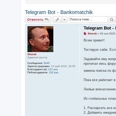
Telegram Bot - Bankomatchik
Ответить
П
О
т
в
е
т
и
т
ь
Telegram Bot -
Н
Shoroh
»
29 ноя 2025,
е
п
Всем привет!
р
о
ч
Тестирую сабж. Есл
и
Shoroh
т
Администратор
а
Задавайте ему вопр
н
Сообщения:
5445
прочитал весь фору
н
Зарегистрирован:
12 май 2010, 19:55
о
Благодарил (а):
121 раз
замена поиска по ф
е
Поблагодарили:
116 раз
с
о
Пока все работает в
о
б
щ
Любые впечатления,
е
н
и
Из глобальных план
е
1. Распарсить все в
2. Добавить ежедне