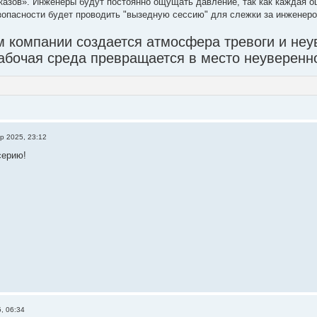
азов». Инженеры будут постоянно ощущать давление, так как каждая о
зопасности будет проводить "вызедную сессию" для слежки за инженеро
 компании создается атмосфера тревоги и неу
абочая среда превращается в место неуверенн
р 2025, 23:12
серию!
, 06:34