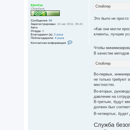
т
C
о
а
EjkinCat
a
Спойлер
р
н
Сбербанк
t
м
н
а
о
ц
Это было не просто
е
и
Сообщения:
96
с
я
Зарегистрирован:
10 авг 2011, 06:41
о
п
Авто:
«Как они могли про
о
о
Откуда:
0
б
клиенты, лучшие ус
л
Благодарил (а):
2 раза
щ
ь
Поблагодарили:
4 раза
е
з
К
н
Контактная информация:
о
о
и
Чтобы минимизирова
в
н
е
а
т
В качестве методо
т
а
е
к
л
т
Спойлер
я
н
E
а
j
я
Во-первых, инженер
k
и
не только требуют з
i
н
n
ф
местностях.
C
о
a
р
Во-вторых, руковод
t
м
давление на сотруд
а
ц
В-третьих, будут в
и
должен был соответ
я
п
В-четвертых, будет
о
л
ь
Служба безоп
з
о