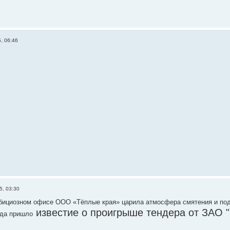
, 06:46
5, 03:30
бициозном офисе ООО «Тёплые края» царила атмосфера смятения и под
известие о проигрыше тендера от ЗАО 
гда пришло