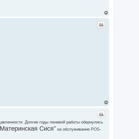
В
е
р
н
у
т
ь
с
я
к
н
а
ч
а
л
у
В
е
р
н
у
авленности. Долгие годы ленивой работы обернулись
т
"Материнская Сися"
ь
на обслуживание POS-
с
я