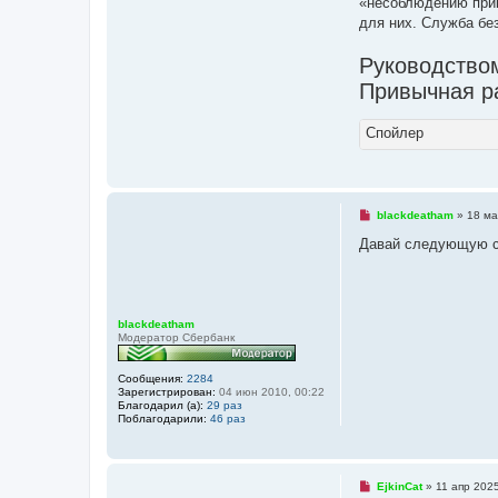
«несоблюдению прик
в
а
для них. Служба бе
т
е
л
Руководством
я
Привычная р
E
j
k
i
Спойлер
n
C
a
t
Н
blackdeatham
»
18 ма
е
п
Давай следующую 
р
о
ч
и
т
а
blackdeatham
н
Модератор Сбербанк
н
о
е
Сообщения:
2284
с
Зарегистрирован:
04 июн 2010, 00:22
о
Благодарил (а):
29 раз
о
Поблагодарили:
46 раз
б
щ
е
н
и
Н
EjkinCat
»
11 апр 2025
е