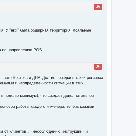
к
н
а
ч
а
л
у
ия. У "них" была обширная территория, лояльные
 по направлению POS.
ьнего Востока и ДНР. Долгие поездки в таких регионах
семьями и неопределенности ситуации в этих
 в неделю минимум), что создает дополнительное
 основой работы каждого инженера; теперь каждый
м от клиентов», «несоблюдению инструкций» и