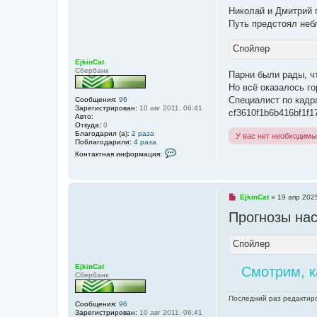
е
п
Николай и Дмитрий 
р
Путь предстоял неб
о
ч
и
Спойлер
т
а
EjkinCat
н
Сбербанк
Парни были рады, чт
н
о
Но всё оказалось г
е
Специалист по кадр
Сообщения:
96
с
Зарегистрирован:
10 авг 2011, 06:41
о
cf3610f1b6b416bf1f1
Авто:
о
Откуда:
0
б
Благодарил (а):
2 раза
У вас нет необходимы
щ
Поблагодарили:
4 раза
е
К
н
Контактная информация:
о
и
н
е
т
а
к
Н
EjkinCat
»
19 апр 202
т
е
н
Прогнозы нас
п
а
р
я
о
и
ч
Спойлер
н
и
ф
т
о
а
EjkinCat
Смотрим, к
р
н
Сбербанк
м
н
а
о
ц
Последний раз редактир
е
и
Сообщения:
96
с
я
Зарегистрирован:
10 авг 2011, 06:41
о