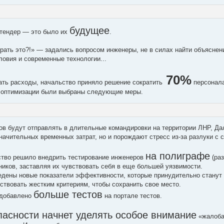
будущее
 тендер — это было их
.
срать это?!» — задались вопросом инженеры, не в силах найти объяснен
ловия и современные технологии...
70%
ть расходы, начальство приняло решение сократить
персонала
в оптимизации были выбраны следующие меры.
ов будут отправлять в длительные командировки на территории ЛНР, Дал
начительных временных затрат, но и порождают стресс из-за разлуки с 
на полиграфе
ство решило внедрить тестирование инженеров
(раз
ников, заставляя их чувствовать себя в еще большей уязвимости.
ведены новые показатели эффективности, которые принудительно станут
ствовать жестким критериям, чтобы сохранить свое место.
больше тестов
 добавлено
на портале тестов.
асности начнет уделять особое внимание
«жалоба