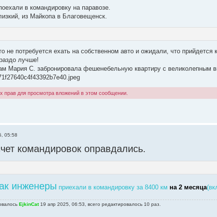
поехали в командировку на паравозе.
лизкий, из Майкопа в Благовещенск.
о не потребуется ехать на собственном авто и ожидали, что прийдется 
ораздо лучше!
ам Мария С. забронировала фешенебельную квартиру с великолепным в
71f27640c4f43392b7e40.jpeg
х прав для просмотра вложений в этом сообщении.
5, 05:58
чет командировок оправдались.
ак инженеры
приехали в командировку за 8400 км
на 2 месяца
(вк
овалось
EjkinCat
19 апр 2025, 06:53, всего редактировалось 10 раз.