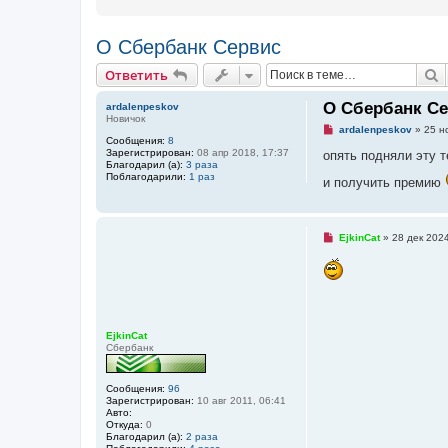
О Сбербанк Сервис
Ответить
П
О
т
в
е
т
и
т
ь
О Сбербанк С
ardalenpeskov
Новичок
Н
ardalenpeskov
»
25 н
Сообщения:
8
е
Зарегистрирован:
08 апр 2018, 17:37
п
опять подняли эту т
Благодарил (а):
3 раза
р
Поблагодарили:
1 раз
о
и получить премию
ч
и
т
а
н
Н
EjkinCat
»
28 дек 2024
н
е
о
п
е
р
с
о
о
ч
о
и
б
т
щ
а
EjkinCat
е
н
Сбербанк
н
н
и
о
е
е
Сообщения:
96
с
Зарегистрирован:
10 авг 2011, 06:41
о
Авто:
о
Откуда:
0
б
Благодарил (а):
2 раза
щ