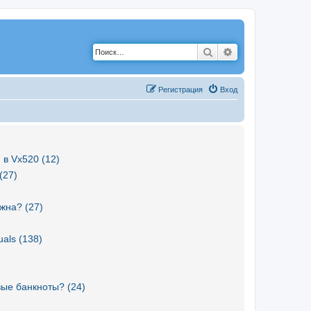
Поиск
Расширенный по
Р
е
г
и
с
т
р
а
ц
и
я
Вход
 в Vx520 (12)
(27)
жна? (27)
als (138)
вые банкноты? (24)