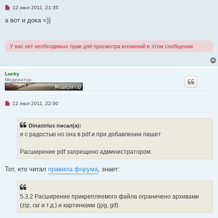
о
Н
12 июл 2011, 21:35
б
е
щ
п
а вот и дока =))
е
р
н
о
и
ч
е
и
У вас нет необходимых прав для просмотра вложений в этом сообщении.
т
а
н
н
о
Lucky
е
Модератор
с
о
о
б
Н
12 июл 2011, 22:00
щ
е
е
п
н
р
и
Dinastrius писал(а):
о
е
ч
я с радостью но она в pdf и при добавлении пишет
и
т
а
Расширение pdf запрещено администратором.
н
н
о
Тот, кто читал
правила форума
, знает:
е
с
о
о
5.3.2 Расширение прикрепляемого файла ограничено архивами
б
щ
(zip, rar и т.д.) и картинками (jpg, gif).
е
н