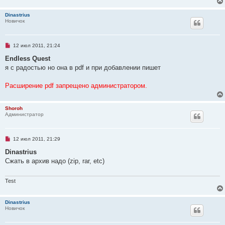
и
т
Dinastrius
а
Новичок
н
н
о
е
Н
12 июл 2011, 21:24
с
е
о
п
Endless Quest
о
р
б
я с радостью но она в pdf и при добавлении пишет
о
щ
ч
е
и
н
Расширение pdf запрещено администратором.
т
и
а
е
н
н
Shoroh
о
Администратор
е
с
о
о
Н
12 июл 2011, 21:29
б
е
щ
п
Dinastrius
е
р
н
Сжать в архив надо (zip, rar, etc)
о
и
ч
е
и
т
Test
а
н
н
Dinastrius
о
Новичок
е
с
о