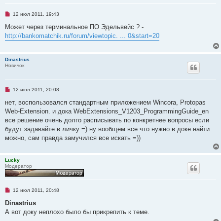
о
о
б
Н
12 июл 2011, 19:43
щ
е
е
п
Может через терминальное ПО Эдельвейс ? -
н
р
http://bankomatchik.ru/forum/viewtopic. ... 0&start=20
и
о
е
ч
и
т
Dinastrius
а
Новичок
н
н
о
е
Н
12 июл 2011, 20:08
с
е
о
п
нет, воспользовался стандартным приложением Wincora, Protopas
о
р
б
Web-Extension. и дока WebExtensions_V1203_ProgrammingGuide_en
о
щ
ч
все решение очень долго расписывать по конкретнее вопросы если
е
и
н
будут задавайте в личку =) ну вообщем все что нужно в доке найти
т
и
а
можно, сам правда замучился все искать =))
е
н
н
о
Lucky
е
Модератор
с
о
о
б
щ
Н
12 июл 2011, 20:48
е
е
н
п
Dinastrius
и
р
А вот доку неплохо было бы прикрепить к теме.
е
о
ч