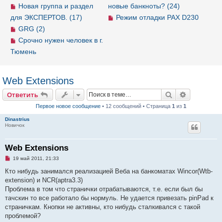
Новая группа и раздел
новые банкноты? (24)
для ЭКСПЕРТОВ. (17)
Режим отладки PAX D230
GRG (2)
Срочно нужен человек в г.
Тюмень
Web Extensions
Ответить
Поиск
Расширен
О
т
в
е
т
и
т
ь
Первое новое сообщение
• 12 сообщений • Страница
1
из
1
Dinastrius
Новичок
Web Extensions
Н
19 май 2011, 21:33
е
п
Кто нибудь занимался реализацией Веба на банкоматах Wincor(Wtb-
р
extension) и NCR(aptra3.3)
о
ч
Проблема в том что странички отрабатываются, т.е. если был бы
и
тачскин то все работало бы нормуль. Не удается привезать pinPad к
т
а
страничкам. Кнопки не активны, кто нибудь сталкивался с такой
н
проблемой?
н