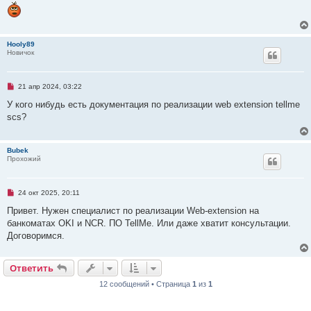
и
е
Hooly89
Новичок
Н
21 апр 2024, 03:22
е
п
У кого нибудь есть документация по реализации web extension tellme
р
scs?
о
ч
и
т
Bubek
а
Прохожий
н
н
о
е
Н
24 окт 2025, 20:11
с
е
о
п
Привет. Нужен специалист по реализации Web-extension на
о
р
б
банкоматах OKI и NCR. ПО TellMe. Или даже хватит консультации.
о
щ
ч
Договоримся.
е
и
н
т
и
а
е
Ответить
О
т
в
е
т
и
т
ь
н
н
о
12 сообщений • Страница
1
из
1
е
с
о