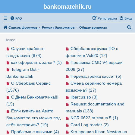
bankomatchik.ru
Регистрация
FAQ
Р
е
г
и
с
т
р
а
ц
и
я
Вход
П
Список форумов
Ремонт банкоматов
Общие вопросы
о
Новое
и
Случаи крайнего
Сбербанк загрузка ПО с
с
вандализма (874)
флешки в Vx520 (12)
к
как оформлять залог? (1)
Прошивка CMD V4 версии
Telegram Bot -
2008 (27)
Bankomatchik
Перенастройка кассет (5)
О Сбербанк Сервис
Смена серийного номера
(1576)
возможна? (27)
С Днем Банкоматчика!!!
libarcus.so (3)
(15)
Request documentation and
Если купить на Авито
manuals (138)
банкомат то его можно под
NCR 6622 m status 5 (1)
себя настроить? (19)
Card Log reader (2)
Проблема с пикчами (4)
Кто прошил Kisan Newton на