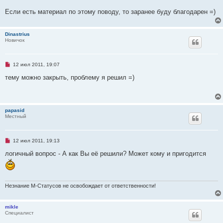
о
е
Если есть материал по этому поводу, то заранее буду благодарен =)
с
о
о
б
Dinastrius
щ
Новичок
е
н
и
е
Н
12 июл 2011, 19:07
е
п
тему можно закрыть, проблему я решил =)
р
о
ч
и
т
papasid
а
Местный
н
н
о
е
Н
12 июл 2011, 19:13
с
е
о
п
логичный вопрос - А как Вы её решили? Может кому и пригодится
о
р
б
о
щ
ч
е
и
н
т
и
Незнание М-Статусов не освобождает от ответственности!
а
е
н
н
о
mikle
е
Специалист
с