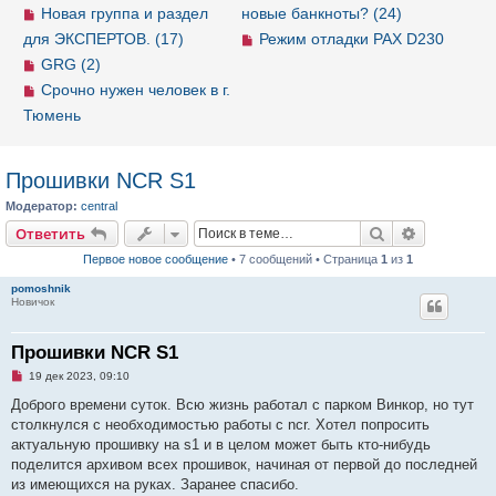
Новая группа и раздел
новые банкноты? (24)
для ЭКСПЕРТОВ. (17)
Режим отладки PAX D230
GRG (2)
Срочно нужен человек в г.
Тюмень
Прошивки NCR S1
Модератор:
central
Ответить
Поиск
Расширен
О
т
в
е
т
и
т
ь
Первое новое сообщение
• 7 сообщений • Страница
1
из
1
pomoshnik
Новичок
Прошивки NCR S1
Н
19 дек 2023, 09:10
е
п
Доброго времени суток. Всю жизнь работал с парком Винкор, но тут
р
столкнулся с необходимостью работы с ncr. Хотел попросить
о
ч
актуальную прошивку на s1 и в целом может быть кто-нибудь
и
поделится архивом всех прошивок, начиная от первой до последней
т
а
из имеющихся на руках. Заранее спасибо.
н