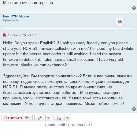
ч
Мне тоже очень интересно.
и
т
а
New_ATM_Master
н
Прохожий
н
о
е
с
о
Н
19 сен 2025, 21:37
о
е
б
п
Hello. Do you speak English? If I ask you very friendly can you please
щ
р
share your NCR S1 firmware collection with me? I bricked my board while
е
о
н
ч
update but the secure bootloader is still working. I need the newest
и
и
firmware to debrick it. I also have a small collection. I have very old
е
т
а
firmware. Maybe we can exchange?
н
н
о
Здравствуйте. Вы говорите по-английски? Если я вас очень любезно
е
попрошу, поделитесь, пожалуйста, своей коллекцией прошивок для
с
о
NCR S1. Я вывел плату из строя во время обновления, но
о
безопасный загрузчик всё ещё работает. Мне нужна последняя
б
щ
прошивка, чтобы восстановить её. У меня тоже есть небольшая
е
коллекция. У меня очень старая прошивка. Может, обменяемся?
н
и
е
Ответить
О
т
в
е
т
и
т
ь
7 сообщений • Страница
1
из
1