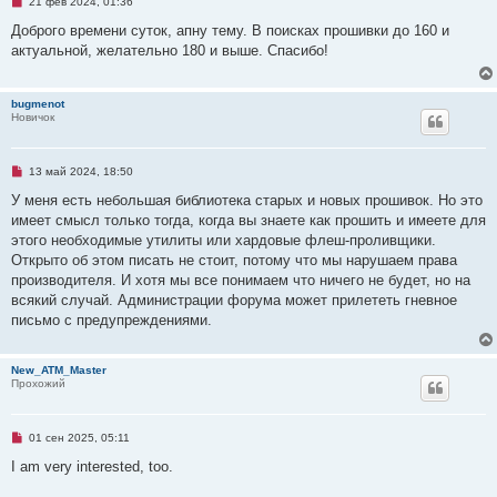
о
Н
21 фев 2024, 01:36
о
е
б
п
Доброго времени суток, апну тему. В поисках прошивки до 160 и
щ
р
актуальной, желательно 180 и выше. Спасибо!
е
о
н
ч
и
и
е
т
bugmenot
а
Новичок
н
н
о
е
Н
13 май 2024, 18:50
с
е
о
п
У меня есть небольшая библиотека старых и новых прошивок. Но это
о
р
б
имеет смысл только тогда, когда вы знаете как прошить и имеете для
о
щ
ч
этого необходимые утилиты или хардовые флеш-проливщики.
е
и
н
Открыто об этом писать не стоит, потому что мы нарушаем права
т
и
а
производителя. И хотя мы все понимаем что ничего не будет, но на
е
н
всякий случай. Администрации форума может прилететь гневное
н
о
письмо с предупреждениями.
е
с
о
New_ATM_Master
о
Прохожий
б
щ
е
н
и
Н
01 сен 2025, 05:11
е
е
п
I am very interested, too.
р
о