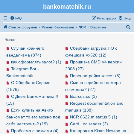
bankomatchik.ru
Регистрация
FAQ
Р
е
г
и
с
т
р
а
ц
и
я
Вход
П
Список форумов
Ремонт банкоматов
NCR
Dispenser
о
Новое
и
Случаи крайнего
Сбербанк загрузка ПО с
с
вандализма (874)
флешки в Vx520 (12)
к
как оформлять залог? (1)
Прошивка CMD V4 версии
Telegram Bot -
2008 (27)
Bankomatchik
Перенастройка кассет (5)
О Сбербанк Сервис
Смена серийного номера
(1576)
возможна? (27)
С Днем Банкоматчика!!!
libarcus.so (3)
(15)
Request documentation and
Если купить на Авито
manuals (138)
банкомат то его можно под
NCR 6622 m status 5 (1)
себя настроить? (19)
Card Log reader (2)
Проблема с пикчами (4)
Кто прошил Kisan Newton на