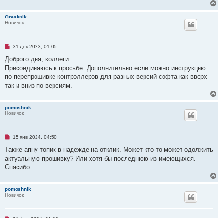
н
о
Oreshnik
е
Новичок
с
о
о
б
щ
Н
31 дек 2023, 01:05
е
е
н
п
Доброго дня, коллеги.
и
р
Присоединяюсь к просьбе. Дополнительно если можно инструкцию
е
о
ч
по перепрошивке контроллеров для разных версий софта как вверх
и
так и вниз по версиям.
т
а
н
н
pomoshnik
о
Новичок
е
с
о
о
Н
15 янв 2024, 04:50
б
е
щ
п
Также апну топик в надежде на отклик. Может кто-то может одолжить
е
р
н
актуальную прошивку? Или хотя бы последнюю из имеющихся.
о
и
ч
Спасибо.
е
и
т
а
pomoshnik
н
Новичок
н
о
е
с