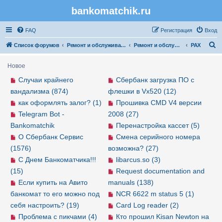
bankomatchik.ru
Регистрация
FAQ
Р
е
г
и
с
т
р
а
ц
и
я
Вход
П
Список форумов
Ремонт и обслуживание банковской техники
Ремонт и обслуживание POS-терминалов
PAX
о
Новое
и
Случаи крайнего
Сбербанк загрузка ПО с
с
вандализма (874)
флешки в Vx520 (12)
к
как оформлять залог? (1)
Прошивка CMD V4 версии
Telegram Bot -
2008 (27)
Bankomatchik
Перенастройка кассет (5)
О Сбербанк Сервис
Смена серийного номера
(1576)
возможна? (27)
С Днем Банкоматчика!!!
libarcus.so (3)
(15)
Request documentation and
Если купить на Авито
manuals (138)
банкомат то его можно под
NCR 6622 m status 5 (1)
себя настроить? (19)
Card Log reader (2)
Проблема с пикчами (4)
Кто прошил Kisan Newton на