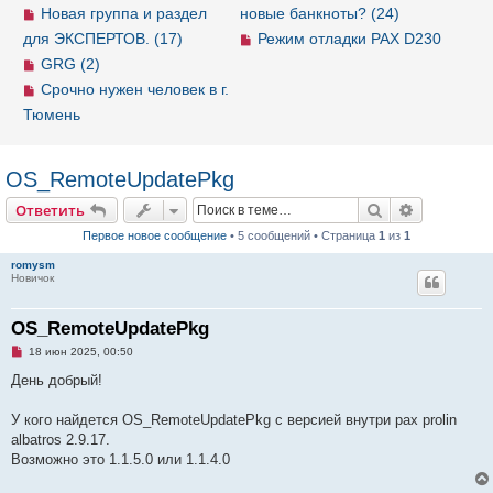
Новая группа и раздел
новые банкноты? (24)
для ЭКСПЕРТОВ. (17)
Режим отладки PAX D230
GRG (2)
Срочно нужен человек в г.
Тюмень
OS_RemoteUpdatePkg
Ответить
Поиск
Расширен
О
т
в
е
т
и
т
ь
Первое новое сообщение
• 5 сообщений • Страница
1
из
1
romysm
Новичок
OS_RemoteUpdatePkg
Н
18 июн 2025, 00:50
е
п
День добрый!
р
о
ч
У кого найдется OS_RemoteUpdatePkg с версией внутри pax prolin
и
albatros 2.9.17.
т
а
Возможно это 1.1.5.0 или 1.1.4.0
н
н