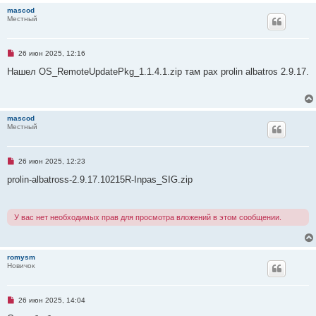
о
mascod
е
Местный
с
о
о
б
щ
Н
26 июн 2025, 12:16
е
е
н
п
Нашел OS_RemoteUpdatePkg_1.1.4.1.zip там pax prolin albatros 2.9.17.
и
р
е
о
ч
и
т
mascod
а
Местный
н
н
о
е
Н
26 июн 2025, 12:23
с
е
о
п
prolin-albatross-2.9.17.10215R-Inpas_SIG.zip
о
р
б
о
щ
ч
е
и
н
У вас нет необходимых прав для просмотра вложений в этом сообщении.
т
и
а
е
н
н
о
romysm
е
Новичок
с
о
о
б
Н
26 июн 2025, 14:04
щ
е
е