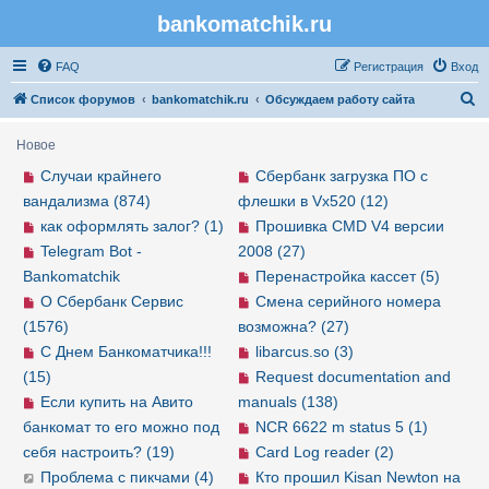
bankomatchik.ru
Регистрация
FAQ
Р
е
г
и
с
т
р
а
ц
и
я
Вход
П
Список форумов
bankomatchik.ru
Обсуждаем работу сайта
о
Новое
и
Случаи крайнего
Сбербанк загрузка ПО с
с
вандализма (874)
флешки в Vx520 (12)
к
как оформлять залог? (1)
Прошивка CMD V4 версии
Telegram Bot -
2008 (27)
Bankomatchik
Перенастройка кассет (5)
О Сбербанк Сервис
Смена серийного номера
(1576)
возможна? (27)
С Днем Банкоматчика!!!
libarcus.so (3)
(15)
Request documentation and
Если купить на Авито
manuals (138)
банкомат то его можно под
NCR 6622 m status 5 (1)
себя настроить? (19)
Card Log reader (2)
Проблема с пикчами (4)
Кто прошил Kisan Newton на