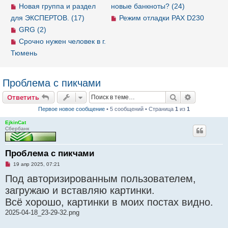
Новая группа и раздел
новые банкноты? (24)
для ЭКСПЕРТОВ. (17)
Режим отладки PAX D230
GRG (2)
Срочно нужен человек в г.
Тюмень
Проблема с пикчами
Ответить
Поиск
Расширен
О
т
в
е
т
и
т
ь
Первое новое сообщение
• 5 сообщений • Страница
1
из
1
EjkinCat
Сбербанк
Проблема с пикчами
Н
19 апр 2025, 07:21
е
Под авторизированным пользователем,
п
р
загружаю и вставляю картинки.
о
ч
Всё хорошо, картинки в моих постах видно.
и
т
2025-04-18_23-29-32.png
а
н
н