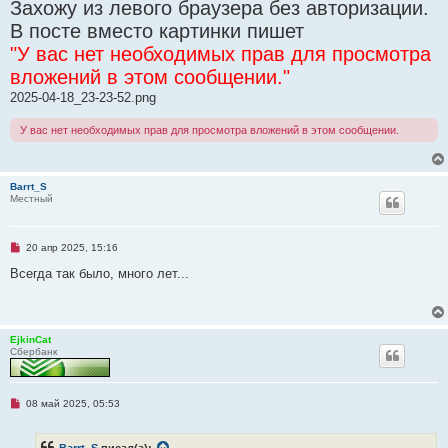
Захожу из левого браузера без авторизации.
о
е
В посте вместо картинки пишет
с
о
"У вас нет необходимых прав для просмотра
о
б
вложений в этом сообщении."
щ
е
2025-04-18_23-23-52.png
н
и
е
У вас нет необходимых прав для просмотра вложений в этом сообщении.
Barrt_S
Местный
Н
20 апр 2025, 15:16
е
п
Всегда так было, много лет...
р
о
ч
и
т
EjkinCat
а
Сбербанк
н
н
о
е
с
Н
08 май 2025, 05:53
о
е
о
п
б
р