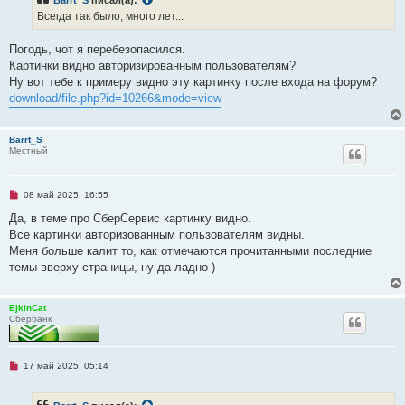
Barrt_S
писал(а):
щ
о
е
ч
Всегда так было, много лет...
н
и
и
т
е
а
Погодь, чот я перебезопасился.
н
Картинки видно авторизированным пользователям?
н
о
Ну вот тебе к примеру видно эту картинку после входа на форум?
е
download/file.php?id=10266&mode=view
с
о
о
б
Barrt_S
щ
Местный
е
н
и
е
Н
08 май 2025, 16:55
е
п
Да, в теме про СберСервис картинку видно.
р
Все картинки авторизованным пользователям видны.
о
ч
Меня больше калит то, как отмечаются прочитанными последние
и
темы вверху страницы, ну да ладно )
т
а
н
н
EjkinCat
о
Сбербанк
е
с
о
о
Н
17 май 2025, 05:14
б
е
щ
п
е
р
н