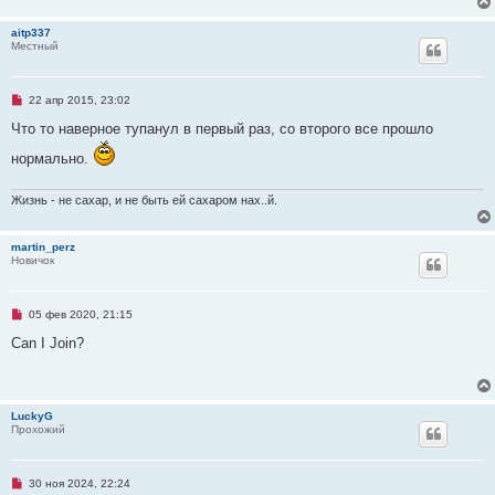
е
и
т
aitp337
а
Местный
н
н
о
е
Н
22 апр 2015, 23:02
с
е
о
п
Что то наверное тупанул в первый раз, со второго все прошло
о
р
б
о
щ
нормально.
ч
е
и
н
т
и
Жизнь - не сахар, и не быть ей сахаром нах..й.
а
е
н
н
о
martin_perz
е
Новичок
с
о
о
б
Н
05 фев 2020, 21:15
щ
е
е
п
Can I Join?
н
р
и
о
е
ч
и
т
LuckyG
а
Прохожий
н
н
о
е
Н
30 ноя 2024, 22:24
с