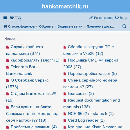
bankomatchik.ru
Регистрация
FAQ
Р
е
г
и
с
т
р
а
ц
и
я
Вход
П
Список форумов
Общение
Закрытые ветки
Получение доступа в закрыте ветки
о
Новое
и
Случаи крайнего
Сбербанк загрузка ПО с
с
вандализма (874)
флешки в Vx520 (12)
к
как оформлять залог? (1)
Прошивка CMD V4 версии
Telegram Bot -
2008 (27)
Bankomatchik
Перенастройка кассет (5)
О Сбербанк Сервис
Смена серийного номера
(1576)
возможна? (27)
С Днем Банкоматчика!!!
libarcus.so (3)
(15)
Request documentation and
Если купить на Авито
manuals (138)
банкомат то его можно под
NCR 6622 m status 5 (1)
себя настроить? (19)
Card Log reader (2)
Проблема с пикчами (4)
Кто прошил Kisan Newton на