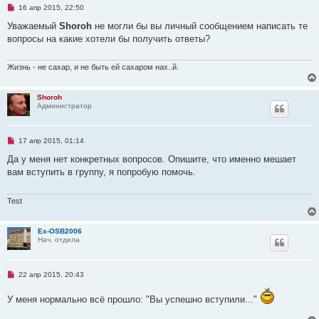
о
Н
16 апр 2015, 22:50
б
е
щ
п
Уважаемый
Shoroh
не могли бы вы личный сообщением написать те
е
р
н
вопросы на какие хотели бы получить ответы?
о
и
ч
е
и
т
Жизнь - не сахар, и не быть ей сахаром нах..й.
а
н
н
Shoroh
о
Администратор
е
с
о
о
Н
17 апр 2015, 01:14
б
е
щ
п
Да у меня нет конкретных вопросов. Опишите, что именно мешает
е
р
н
вам вступить в группу, я попробую помочь.
о
и
ч
е
и
т
Test
а
н
н
Ex-OSB2006
о
Нач. отдела
е
с
о
о
Н
22 апр 2015, 20:43
б
е
щ
п
е
У меня нормально всё прошло: "Вы успешно вступили..."
р
н
о
и
ч