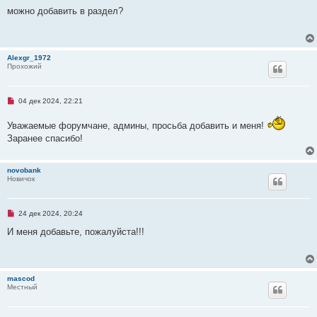
е
о
п
можно добавить в раздел?
о
р
б
о
щ
ч
е
и
н
т
и
Alexgr_1972
а
е
Прохожий
н
н
о
е
Н
04 дек 2024, 22:21
с
е
о
п
о
Уважаемые форумчане, админы, просьба добавить и меня!
р
б
о
щ
Заранее спасибо!
ч
е
и
н
т
и
а
novobank
е
н
Новичок
н
о
е
с
Н
24 дек 2024, 20:24
о
е
о
п
И меня добавьте, пожалуйста!!!
б
р
щ
о
е
ч
н
и
и
т
mascod
е
а
Местный
н
н
о
е