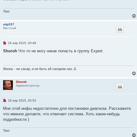
щ
ч
е
и
н
т
Test
и
а
е
н
н
aitp337
о
Местный
е
с
о
о
Н
16 апр 2015, 20:49
б
е
щ
п
Shoroh
Что то не могу никак попасть в группу Expert.
е
р
н
о
и
ч
е
и
т
Жизнь - не сахар, и не быть ей сахаром нах..й.
а
н
н
Shoroh
о
Администратор
е
с
о
о
Н
16 апр 2015, 20:53
б
е
щ
п
Мне этой инфы недостаточно для постановки диагноза. Расскажите
е
р
н
что именно делаете, что отвечает система. Хоть какие-нибудь
о
и
ч
подробности )
е
и
т
а
Test
н
н