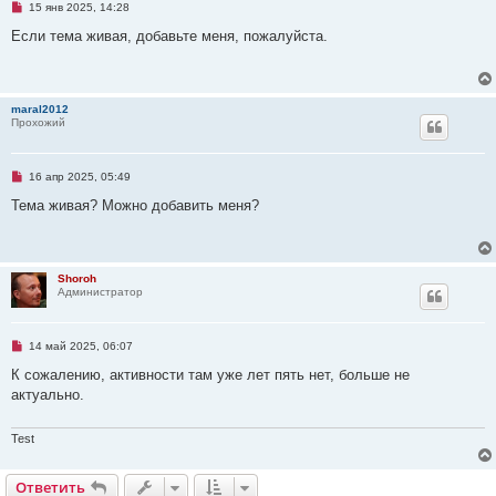
Н
15 янв 2025, 14:28
с
е
о
п
Если тема живая, добавьте меня, пожалуйста.
о
р
б
о
щ
ч
е
и
н
т
и
maral2012
а
е
Прохожий
н
н
о
е
Н
16 апр 2025, 05:49
с
е
о
п
Тема живая? Можно добавить меня?
о
р
б
о
щ
ч
е
и
н
т
и
Shoroh
а
е
Администратор
н
н
о
е
Н
14 май 2025, 06:07
с
е
о
п
К сожалению, активности там уже лет пять нет, больше не
о
р
б
актуально.
о
щ
ч
е
и
н
т
Test
и
а
е
н
н
Ответить
О
т
в
е
т
и
т
ь
о