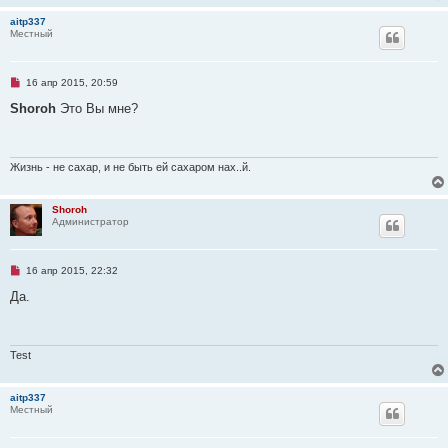
о
aitp337
е
Местный
с
о
о
б
Н
16 апр 2015, 20:59
щ
е
е
п
Shoroh
Это Вы мне?
н
р
и
о
е
ч
и
т
Жизнь - не сахар, и не быть ей сахаром нах..й.
а
н
н
Shoroh
о
Администратор
е
с
о
о
Н
16 апр 2015, 22:32
б
е
щ
п
Да.
е
р
н
о
и
ч
е
и
т
Test
а
н
н
aitp337
о
Местный
е
с
о