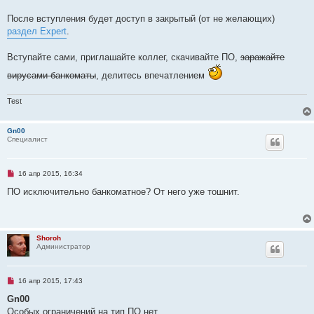
н
о
После вступления будет доступ в закрытый (от не желающих)
е
раздел Expert
.
с
о
о
Вступайте сами, приглашайте коллег, скачивайте ПО,
заражайте
б
щ
вирусами банкоматы
, делитесь впечатлением
е
н
и
е
Test
Gn00
Специалист
Н
16 апр 2015, 16:34
е
п
ПО исключительно банкоматное? От него уже тошнит.
р
о
ч
и
т
Shoroh
а
Администратор
н
н
о
е
Н
16 апр 2015, 17:43
с
е
о
п
Gn00
о
р
б
Особых ограничений на тип ПО нет.
о