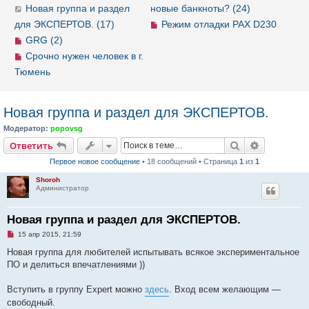
Новая группа и раздел
новые банкноты? (24)
для ЭКСПЕРТОВ. (17)
Режим отладки PAX D230
GRG (2)
Срочно нужен человек в г.
Тюмень
Новая группа и раздел для ЭКСПЕРТОВ.
Модератор:
popovsg
Ответить
Поиск
Расширен
О
т
в
е
т
и
т
ь
Первое новое сообщение
• 18 сообщений • Страница
1
из
1
Shoroh
Администратор
Новая группа и раздел для ЭКСПЕРТОВ.
Н
15 апр 2015, 21:59
е
п
Новая группа для любителей испытывать всякое экспериментальное
р
ПО и делиться впечатлениями ))
о
ч
и
Вступить в группу Expert можно
здесь
. Вход всем желающим —
т
а
свободный.
н