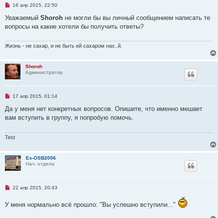
о
Н
16 апр 2015, 22:50
б
е
щ
п
Уважаемый
Shoroh
не могли бы вы личный сообщением написать те
е
р
н
вопросы на какие хотели бы получить ответы?
о
и
ч
е
и
т
Жизнь - не сахар, и не быть ей сахаром нах..й.
а
н
н
Shoroh
о
Администратор
е
с
о
о
Н
17 апр 2015, 01:14
б
е
щ
п
Да у меня нет конкретных вопросов. Опишите, что именно мешает
е
р
н
вам вступить в группу, я попробую помочь.
о
и
ч
е
и
т
Test
а
н
н
Ex-OSB2006
о
Нач. отдела
е
с
о
о
Н
22 апр 2015, 20:43
б
е
щ
п
е
У меня нормально всё прошло: "Вы успешно вступили..."
р
н
о
и
ч