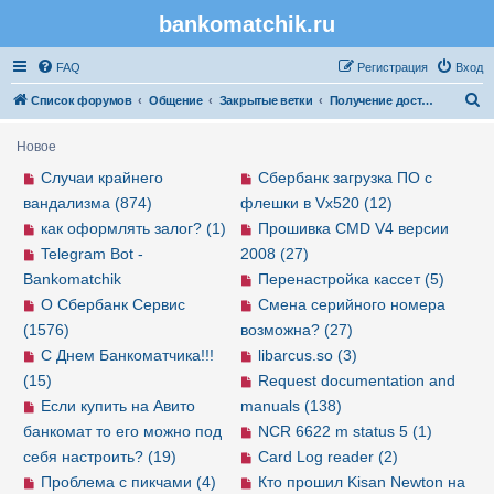
bankomatchik.ru
Регистрация
FAQ
Р
е
г
и
с
т
р
а
ц
и
я
Вход
П
Список форумов
Общение
Закрытые ветки
Получение доступа в закрыте ветки
о
Новое
и
Случаи крайнего
Сбербанк загрузка ПО с
с
вандализма (874)
флешки в Vx520 (12)
к
как оформлять залог? (1)
Прошивка CMD V4 версии
Telegram Bot -
2008 (27)
Bankomatchik
Перенастройка кассет (5)
О Сбербанк Сервис
Смена серийного номера
(1576)
возможна? (27)
С Днем Банкоматчика!!!
libarcus.so (3)
(15)
Request documentation and
Если купить на Авито
manuals (138)
банкомат то его можно под
NCR 6622 m status 5 (1)
себя настроить? (19)
Card Log reader (2)
Проблема с пикчами (4)
Кто прошил Kisan Newton на