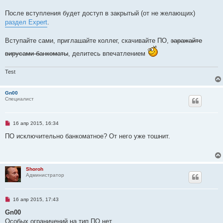
н
о
После вступления будет доступ в закрытый (от не желающих)
е
раздел Expert
.
с
о
о
Вступайте сами, приглашайте коллег, скачивайте ПО,
заражайте
б
щ
вирусами банкоматы
, делитесь впечатлением
е
н
и
е
Test
Gn00
Специалист
Н
16 апр 2015, 16:34
е
п
ПО исключительно банкоматное? От него уже тошнит.
р
о
ч
и
т
Shoroh
а
Администратор
н
н
о
е
Н
16 апр 2015, 17:43
с
е
о
п
Gn00
о
р
б
Особых ограничений на тип ПО нет.
о