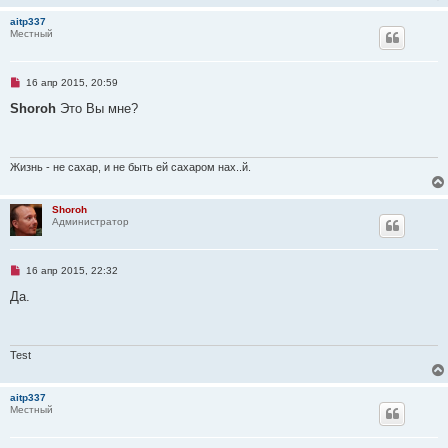
о
aitp337
е
Местный
с
о
о
б
Н
16 апр 2015, 20:59
щ
е
е
п
Shoroh
Это Вы мне?
н
р
и
о
е
ч
и
т
Жизнь - не сахар, и не быть ей сахаром нах..й.
а
н
н
Shoroh
о
Администратор
е
с
о
о
Н
16 апр 2015, 22:32
б
е
щ
п
Да.
е
р
н
о
и
ч
е
и
т
Test
а
н
н
aitp337
о
Местный
е
с
о