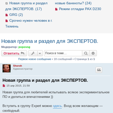
Новая группа и раздел
новые банкноты? (24)
для ЭКСПЕРТОВ. (17)
Режим отладки PAX D230
GRG (2)
Срочно нужен человек в г.
Тюмень
Новая группа и раздел для ЭКСПЕРТОВ.
Модератор:
popovsg
Ответить
Поиск
Расширен
О
т
в
е
т
и
т
ь
Первое новое сообщение
• 18 сообщений • Страница
1
из
1
Shoroh
Администратор
Новая группа и раздел для ЭКСПЕРТОВ.
Н
15 апр 2015, 21:59
е
п
Новая группа для любителей испытывать всякое экспериментальное
р
ПО и делиться впечатлениями ))
о
ч
и
Вступить в группу Expert можно
здесь
. Вход всем желающим —
т
а
свободный.
н