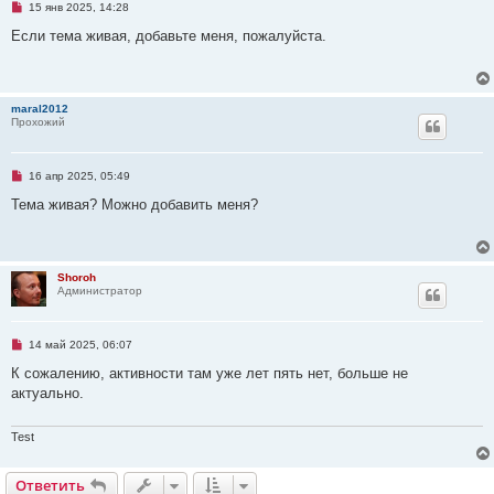
Н
15 янв 2025, 14:28
с
е
о
п
Если тема живая, добавьте меня, пожалуйста.
о
р
б
о
щ
ч
е
и
н
т
и
maral2012
а
е
Прохожий
н
н
о
е
Н
16 апр 2025, 05:49
с
е
о
п
Тема живая? Можно добавить меня?
о
р
б
о
щ
ч
е
и
н
т
и
Shoroh
а
е
Администратор
н
н
о
е
Н
14 май 2025, 06:07
с
е
о
п
К сожалению, активности там уже лет пять нет, больше не
о
р
б
актуально.
о
щ
ч
е
и
н
т
Test
и
а
е
н
н
Ответить
О
т
в
е
т
и
т
ь
о