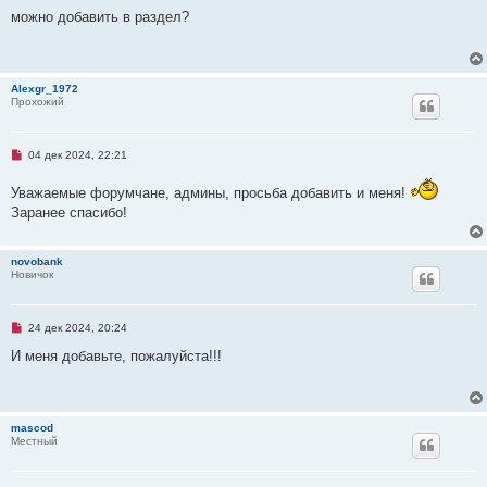
е
о
п
можно добавить в раздел?
о
р
б
о
щ
ч
е
и
н
т
и
Alexgr_1972
а
е
Прохожий
н
н
о
е
Н
04 дек 2024, 22:21
с
е
о
п
о
Уважаемые форумчане, админы, просьба добавить и меня!
р
б
о
щ
Заранее спасибо!
ч
е
и
н
т
и
а
novobank
е
н
Новичок
н
о
е
с
Н
24 дек 2024, 20:24
о
е
о
п
И меня добавьте, пожалуйста!!!
б
р
щ
о
е
ч
н
и
и
т
mascod
е
а
Местный
н
н
о
е