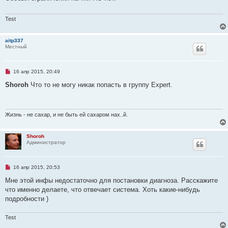
щ
ч
е
и
н
т
Test
и
а
е
н
н
aitp337
о
Местный
е
с
о
о
Н
16 апр 2015, 20:49
б
е
щ
п
Shoroh
Что то не могу никак попасть в группу Expert.
е
р
н
о
и
ч
е
и
т
Жизнь - не сахар, и не быть ей сахаром нах..й.
а
н
н
Shoroh
о
Администратор
е
с
о
о
Н
16 апр 2015, 20:53
б
е
щ
п
Мне этой инфы недостаточно для постановки диагноза. Расскажите
е
р
н
что именно делаете, что отвечает система. Хоть какие-нибудь
о
и
ч
подробности )
е
и
т
а
Test
н
н