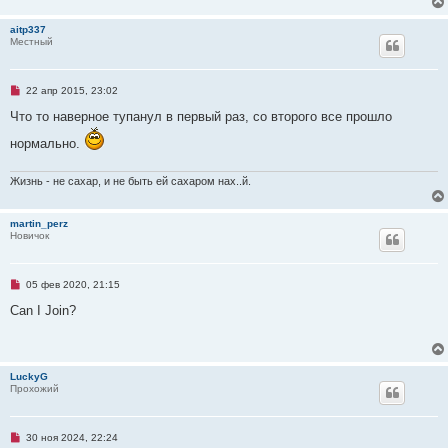
е
и
т
aitp337
а
Местный
н
н
о
е
Н
22 апр 2015, 23:02
с
е
о
п
Что то наверное тупанул в первый раз, со второго все прошло
о
р
б
о
щ
нормально.
ч
е
и
н
т
и
Жизнь - не сахар, и не быть ей сахаром нах..й.
а
е
н
н
о
martin_perz
е
Новичок
с
о
о
б
Н
05 фев 2020, 21:15
щ
е
е
п
Can I Join?
н
р
и
о
е
ч
и
т
LuckyG
а
Прохожий
н
н
о
е
Н
30 ноя 2024, 22:24
с