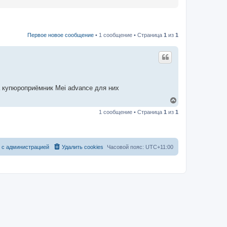
Первое новое сообщение
• 1 сообщение • Страница
1
из
1
 купюроприёмник Mei advance для них
В
е
1 сообщение • Страница
1
из
1
р
н
у
т
ь
с
а
д
м
и
н
и
с
т
р
а
ц
и
е
й
Удалить cookies
Часовой пояс:
UTC+11:00
с
я
к
н
а
ч
а
л
у