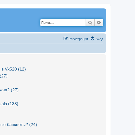
Поиск
Расширенный по
Р
е
г
и
с
т
р
а
ц
и
я
Вход
 в Vx520 (12)
(27)
жна? (27)
als (138)
вые банкноты? (24)