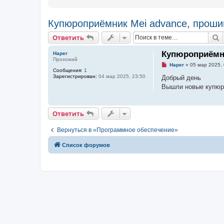
Купюроприёмник Mei advance, проши
Ответить
П
О
т
в
е
т
и
т
ь
Купюроприёмни
Haper
Прохожий
Н
Haper
»
05 мар 2025, 
Сообщения:
1
е
Зарегистрирован:
04 мар 2025, 23:50
п
Добрый день
р
Вышли новые купюры
о
ч
и
т
Ответить
О
т
в
е
т
и
т
ь
а
н
н
Вернуться в «Программное обеспечение»
о
е
с
Связаться с
Список форумов
о
о
администрацией
б
щ
е
н
и
е