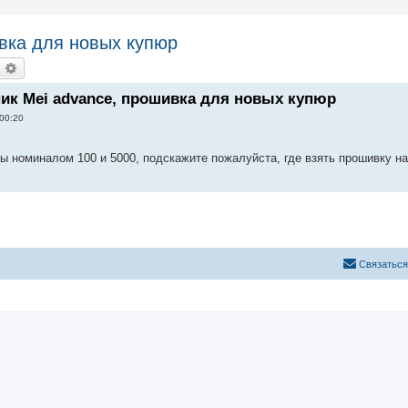
вка для новых купюр
оиск
Расширенный поиск
к Mei advance, прошивка для новых купюр
00:20
 номиналом 100 и 5000, подскажите пожалуйста, где взять прошивку на
С
в
я
з
а
т
ь
с
я