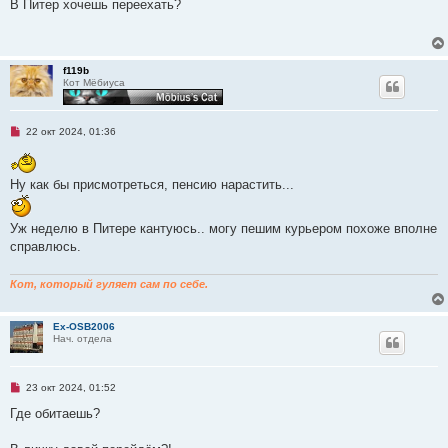
п
В Питер хочешь переехать?
и
р
е
о
ч
и
т
f119b
а
Кот Мёбиуса
н
н
о
е
Н
22 окт 2024, 01:36
с
е
о
п
о
р
б
о
щ
Ну как бы присмотреться, пенсию нарастить...
ч
е
и
н
т
и
Уж неделю в Питере кантуюсь.. могу пешим курьером похоже вполне
а
е
н
справлюсь.
н
о
е
Кот, который гуляет сам по себе.
с
о
о
б
Ex-OSB2006
щ
Нач. отдела
е
н
и
е
Н
23 окт 2024, 01:52
е
п
Где обитаешь?
р
о
ч