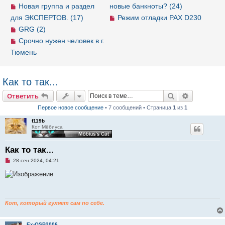
Новая группа и раздел
новые банкноты? (24)
для ЭКСПЕРТОВ. (17)
Режим отладки PAX D230
GRG (2)
Срочно нужен человек в г.
Тюмень
Как то так...
Ответить
Поиск
Расширен
О
т
в
е
т
и
т
ь
Первое новое сообщение
• 7 сообщений • Страница
1
из
1
f119b
Кот Мёбиуса
Как то так...
Н
28 сен 2024, 04:21
е
п
р
о
ч
и
т
Кот, который гуляет сам по себе.
а
н
н
Ex-OSB2006