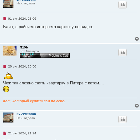
о
Нач. отдела
е
с
о
о
Н
01 окт 2024, 23:06
б
е
щ
п
Блин, с рабочего интернета картинку не видно.
е
р
н
о
и
ч
е
и
т
f119b
а
Кот Мёбиуса
н
н
о
е
Н
20 окт 2024, 20:50
с
е
о
п
о
р
б
о
щ
Чеж так сложно снять квартирку в Питере с котом....
ч
е
и
н
т
и
а
е
н
Кот, который гуляет сам по себе.
н
о
е
Ex-OSB2006
с
Нач. отдела
о
о
б
щ
Н
21 окт 2024, 21:24
е
е
н