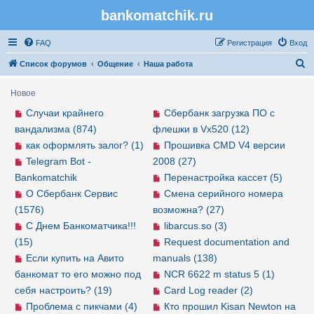
bankomatchik.ru
Регистрация
FAQ
Р
е
г
и
с
т
р
а
ц
и
я
Вход
П
Список форумов
Общение
Наша работа
о
Новое
и
Случаи крайнего
Сбербанк загрузка ПО с
с
вандализма (874)
флешки в Vx520 (12)
к
как оформлять залог? (1)
Прошивка CMD V4 версии
Telegram Bot -
2008 (27)
Bankomatchik
Перенастройка кассет (5)
О Сбербанк Сервис
Смена серийного номера
(1576)
возможна? (27)
С Днем Банкоматчика!!!
libarcus.so (3)
(15)
Request documentation and
Если купить на Авито
manuals (138)
банкомат то его можно под
NCR 6622 m status 5 (1)
себя настроить? (19)
Card Log reader (2)
Проблема с пикчами (4)
Кто прошил Kisan Newton на