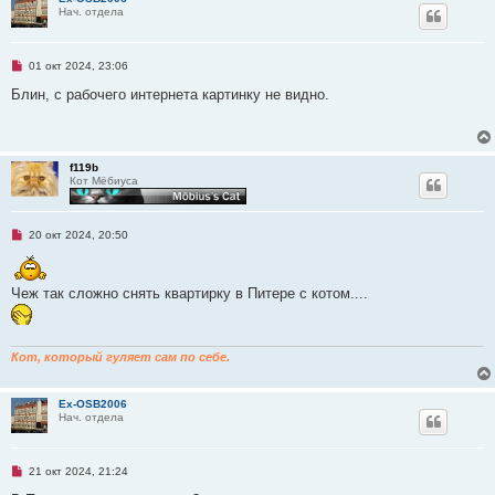
о
Нач. отдела
е
с
о
о
Н
01 окт 2024, 23:06
б
е
щ
п
Блин, с рабочего интернета картинку не видно.
е
р
н
о
и
ч
е
и
т
f119b
а
Кот Мёбиуса
н
н
о
е
Н
20 окт 2024, 20:50
с
е
о
п
о
р
б
о
щ
Чеж так сложно снять квартирку в Питере с котом....
ч
е
и
н
т
и
а
е
н
Кот, который гуляет сам по себе.
н
о
е
Ex-OSB2006
с
Нач. отдела
о
о
б
щ
Н
21 окт 2024, 21:24
е
е
н