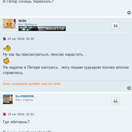
п
В Питер хочешь переехать?
и
р
е
о
ч
и
т
f119b
а
Кот Мёбиуса
н
н
о
е
Н
22 окт 2024, 01:36
с
е
о
п
о
р
б
о
щ
Ну как бы присмотреться, пенсию нарастить...
ч
е
и
н
т
и
Уж неделю в Питере кантуюсь.. могу пешим курьером похоже вполне
а
е
н
справлюсь.
н
о
е
Кот, который гуляет сам по себе.
с
о
о
б
Ex-OSB2006
щ
Нач. отдела
е
н
и
е
Н
23 окт 2024, 01:52
е
п
Где обитаешь?
р
о
ч