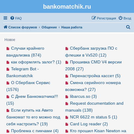
bankomatchik.ru
Регистрация
FAQ
Р
е
г
и
с
т
р
а
ц
и
я
Вход
П
Список форумов
Общение
Наша работа
о
Новое
и
Случаи крайнего
Сбербанк загрузка ПО с
с
вандализма (874)
флешки в Vx520 (12)
к
как оформлять залог? (1)
Прошивка CMD V4 версии
Telegram Bot -
2008 (27)
Bankomatchik
Перенастройка кассет (5)
О Сбербанк Сервис
Смена серийного номера
(1576)
возможна? (27)
С Днем Банкоматчика!!!
libarcus.so (3)
(15)
Request documentation and
Если купить на Авито
manuals (138)
банкомат то его можно под
NCR 6622 m status 5 (1)
себя настроить? (19)
Card Log reader (2)
Проблема с пикчами (4)
Кто прошил Kisan Newton на