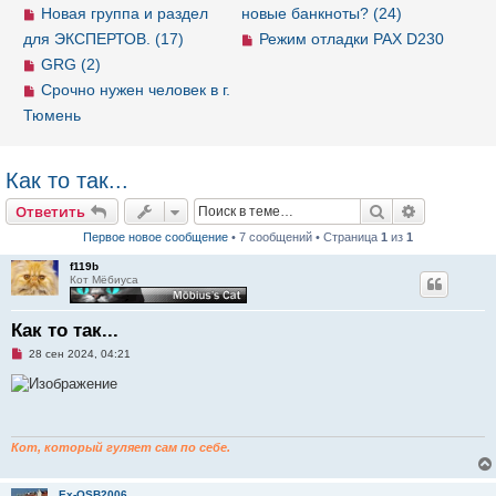
Новая группа и раздел
новые банкноты? (24)
для ЭКСПЕРТОВ. (17)
Режим отладки PAX D230
GRG (2)
Срочно нужен человек в г.
Тюмень
Как то так...
Ответить
Поиск
Расширен
О
т
в
е
т
и
т
ь
Первое новое сообщение
• 7 сообщений • Страница
1
из
1
f119b
Кот Мёбиуса
Как то так...
Н
28 сен 2024, 04:21
е
п
р
о
ч
и
т
Кот, который гуляет сам по себе.
а
н
н
Ex-OSB2006