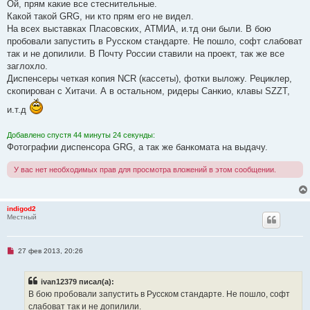
п
Ой, прям какие все стеснительные.
о
р
б
Какой такой GRG, ни кто прям его не видел.
о
щ
ч
На всех выставках Пласовских, АТМИА, и.тд они были. В бою
е
и
н
пробовали запустить в Русском стандарте. Не пошло, софт слабоват
т
и
а
так и не допилили. В Почту России ставили на проект, так же все
е
н
заглохло.
н
о
Диспенсеры четкая копия NCR (кассеты), фотки выложу. Рециклер,
е
скопирован с Хитачи. А в остальном, ридеры Санкио, клавы SZZT,
с
о
и.т.д
о
б
щ
Добавлено спустя 44 минуты 24 секунды:
е
н
Фотографии диспенсора GRG, а так же банкомата на выдачу.
и
е
У вас нет необходимых прав для просмотра вложений в этом сообщении.
indigod2
Местный
Н
27 фев 2013, 20:26
е
п
р
ivan12379 писал(а):
о
ч
В бою пробовали запустить в Русском стандарте. Не пошло, софт
и
слабоват так и не допилили.
т