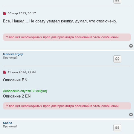
о
о
б
Н
06 мар 2013, 00:17
щ
е
е
п
Все. Нашел... Не сразу увидел кнопку, думал, что отключено.
н
р
и
о
е
ч
и
У вас нет необходимых прав для просмотра вложений в этом сообщении.
т
а
н
н
о
fadeevsergey
е
Прохожий
с
о
о
б
Н
11 июл 2014, 22:04
щ
е
е
п
Описания EN
н
р
и
о
е
ч
Добавлено спустя 56 секунд:
и
Описание 2 EN
т
а
н
У вас нет необходимых прав для просмотра вложений в этом сообщении.
н
о
е
с
о
Sasha
о
Прохожий
б
щ