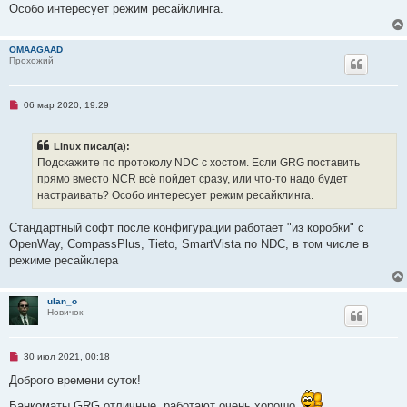
и
ч
Особо интересует режим ресайклинга.
е
и
т
а
OMAAGAAD
н
Прохожий
н
о
е
с
о
Н
06 мар 2020, 19:29
о
е
б
п
щ
р
Linux писал(а):
е
о
н
ч
Подскажите по протоколу NDC с хостом. Если GRG поставить
и
и
прямо вместо NCR всё пойдет сразу, или что-то надо будет
е
т
а
настраивать? Особо интересует режим ресайклинга.
н
н
о
Стандартный софт после конфигурации работает "из коробки" с
е
OpenWay, CompassPlus, Tieto, SmartVista по NDC, в том числе в
с
о
режиме ресайклера
о
б
щ
е
ulan_o
н
Новичок
и
е
Н
30 июл 2021, 00:18
е
п
Доброго времени суток!
р
о
Банкоматы GRG отличные, работают очень хорошо