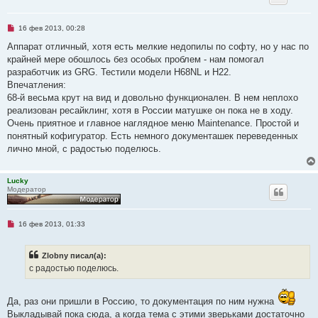
о
е
с
о
Н
16 фев 2013, 00:28
о
е
б
п
Аппарат отличный, хотя есть мелкие недопилы по софту, но у нас по
щ
р
крайней мере обошлось без особых проблем - нам помогал
е
о
н
ч
разработчик из GRG. Тестили модели H68NL и H22.
и
и
Впечатления:
е
т
а
68-й весьма крут на вид и довольно функционален. В нем неплохо
н
реализован ресайклинг, хотя в России матушке он пока не в ходу.
н
о
Очень приятное и главное наглядное меню Maintenance. Простой и
е
понятный кофигуратор. Есть немного документашек переведенных
с
о
лично мной, с радостью поделюсь.
о
б
щ
Lucky
е
Модератор
н
и
е
Н
16 фев 2013, 01:33
е
п
р
Zlobny писал(а):
о
ч
с радостью поделюсь.
и
т
а
Да, раз они пришли в Россию, то документация по ним нужна
н
н
Выкладывай пока сюда, а когда тема с этими зверьками достаточно
о