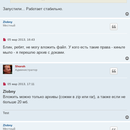
а
н
Запустили... Работает стабильно.
н
о
е
с
Zlobny
о
Местный
о
б
щ
е
Н
05 мар 2013, 16:43
н
е
и
п
Блин, ребят, не могу вложить файл. У кого есть такие права - киньте
е
р
мыло - я перешлю архив с доками.
о
ч
и
т
Shoroh
а
Администратор
н
н
о
е
Н
05 мар 2013, 17:11
с
е
о
п
Zlobny
о
р
б
Вложить можно только архивы (сожми в zip или rar), а также если не
о
щ
ч
больше 20 мб.
е
и
н
т
и
а
е
Test
н
н
о
Zlobny
е
Местный
с