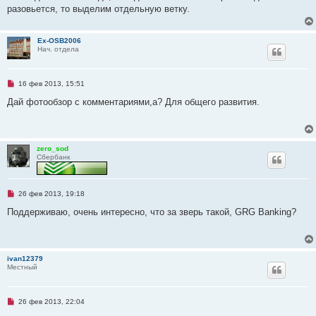
разовьется, то выделим отдельную ветку.
е
с
о
о
Ex-OSB2006
б
Нач. отдела
щ
е
н
и
Н
16 фев 2013, 15:51
е
е
п
Дай фотообзор с комментариями,а? Для общего развития.
р
о
ч
и
т
zero_sod
а
Сбербанк
н
н
о
е
с
Н
26 фев 2013, 19:18
о
е
о
п
Поддерживаю, очень интересно, что за зверь такой, GRG Banking?
б
р
щ
о
е
ч
н
и
и
т
ivan12379
е
а
Местный
н
н
о
е
Н
26 фев 2013, 22:04
с
е
о