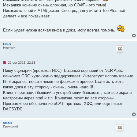
ч
Механика конечно очень сложная, но СОФТ - это тема!
и
т
Никаких ключей и АТМДесков. Своя родная утилита ToolPlus всё
а
делает и всё показывает.
н
н
о
е
Если будет нужна всякая инфа и доки, могу всегда помочь.
с
о
о
б
Linux
щ
Новичок
е
н
и
е
Н
22 окт 2022, 22:13
е
п
Пишу сценарии (протокол NDC). Базовый сценарий от NCR Aptra
р
банкомат GRG худо-бедно поддерживает. Интересует использование
о
ч
html-экранов, печати чеков по формам и прочее. Если есть хоть
и
какая дока в эту сторону - очень , очень надо !!!
т
а
Клиент притащил бывший в употреблении банкомат , там все экраны
н
настроены через html и т.п. Кривизна лезет во все стороны.
н
о
Программное обеспечение eCAT, протокол X
DC
, или еще пишет
е
DACSY
DC
с
о
о
б
smolk
щ
Прохожий
е
н
и