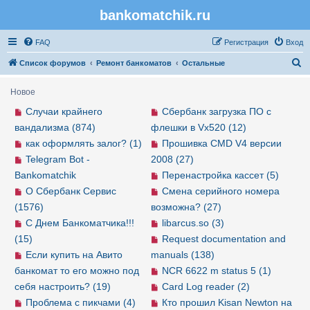
bankomatchik.ru
Регистрация
FAQ
Р
е
г
и
с
т
р
а
ц
и
я
Вход
П
Список форумов
Ремонт банкоматов
Остальные
о
Новое
и
Случаи крайнего
Сбербанк загрузка ПО с
с
вандализма (874)
флешки в Vx520 (12)
к
как оформлять залог? (1)
Прошивка CMD V4 версии
Telegram Bot -
2008 (27)
Bankomatchik
Перенастройка кассет (5)
О Сбербанк Сервис
Смена серийного номера
(1576)
возможна? (27)
С Днем Банкоматчика!!!
libarcus.so (3)
(15)
Request documentation and
Если купить на Авито
manuals (138)
банкомат то его можно под
NCR 6622 m status 5 (1)
себя настроить? (19)
Card Log reader (2)
Проблема с пикчами (4)
Кто прошил Kisan Newton на