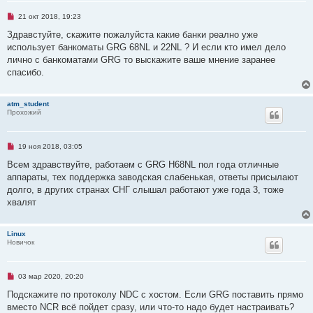
е
н
Н
21 окт 2018, 19:23
и
е
е
п
Здравстуйте, скажите пожалуйста какие банки реално уже
р
использует банкоматы GRG 68NL и 22NL ? И если кто имел дело
о
ч
лично с банкоматами GRG то выскажите ваше мнение заранее
и
спасибо.
т
а
н
н
atm_student
о
Прохожий
е
с
о
о
Н
19 ноя 2018, 03:05
б
е
щ
п
Всем здравствуйте, работаем с GRG H68NL пол года отличные
е
р
н
аппараты, тех поддержка заводская слабенькая, ответы присылают
о
и
ч
долго, в других странах СНГ слышал работают уже года 3, тоже
е
и
хвалят
т
а
н
н
Linux
о
Новичок
е
с
о
о
Н
03 мар 2020, 20:20
б
е
щ
п
Подскажите по протоколу NDC с хостом. Если GRG поставить прямо
е
р
н
вместо NCR всё пойдет сразу, или что-то надо будет настраивать?
о