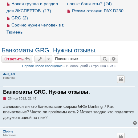
Новая группа и раздел
новые банкноты? (24)
для ЭКСПЕРТОВ. (17)
Режим отладки PAX D230
GRG (2)
Срочно нужен человек в г.
Тюмень
Банкоматы GRG. Нужны отзывы.
Ответить
Поиск
Расширен
О
т
в
е
т
и
т
ь
Первое новое сообщение
• 19 сообщений • Страница
1
из
1
ded_AG
Новичок
Банкоматы GRG. Нужны отзывы.
Н
26 ноя 2012, 21:49
е
п
Занимался ли кто банкоматами фирмы GRG Banking ? Как
р
впечатление? Часто ли проблемы есть? Может заодно кто поделится
о
ч
документацией по ним?
и
т
а
Zlobny
н
Местный
н