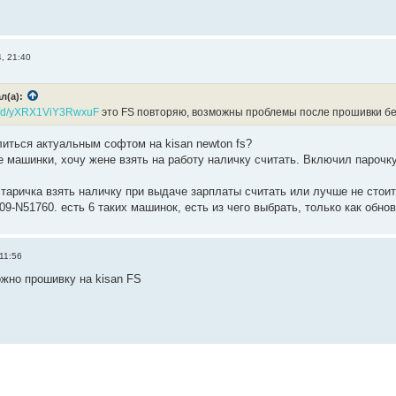
, 21:40
л(а):
.sk/d/yXRX1ViY3RwxuF
это FS повторяю, возможны проблемы после прошивки бе
литься актуальным софтом на kisan newton fs?
 машинки, хочу жене взять на работу наличку считать. Включил парочку,
старичка взять наличку при выдаче зарплаты считать или лучше не стои
l09-N51760. есть 6 таких машинок, есть из чего выбрать, только как обно
11:56
ожно прошивку на kisan FS