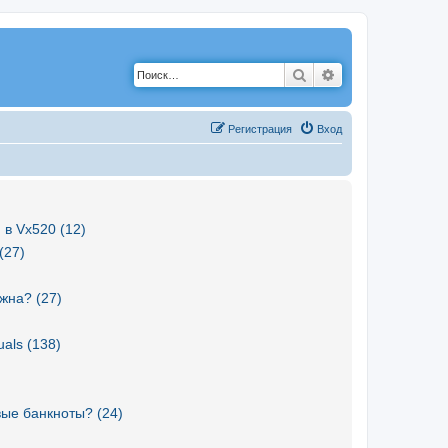
Поиск
Расширенный по
Р
е
г
и
с
т
р
а
ц
и
я
Вход
 в Vx520 (12)
(27)
жна? (27)
als (138)
вые банкноты? (24)