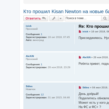
Кто прошил Kisan Newton на новые б
Ответить
П
О
т
в
е
т
и
т
ь
Re: Кто проши
ivick
Прохожий
Н
ivick
»
16 окт 2018, 0
Сообщения:
1
е
Зарегистрирован:
16 окт 2018, 07:45
п
Присоединяюсь. Нужн
Авто:
виноград
р
о
ч
и
т
а
AleXiN
Н
AleXiN
»
26 ноя 2018,
н
Прохожий
е
н
п
Ребята привет, поде
о
Сообщения:
1
р
е
Зарегистрирован:
26 ноя 2018, 23:29
о
с
ч
о
и
о
т
б
а
щ
н
е
Stiles
н
н
Н
Stiles
»
04 июл 2019, 
Новичок
о
и
е
е
е
п
День добрый!
Сообщения:
12
с
р
Зарегистрирован:
31 авг 2015, 04:46
Поделитесь обновле
о
о
о
ч
Может есть у кого д
б
и
На ФС и ФС+ ?
щ
т