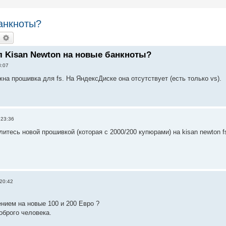
анкноты?
оиск
Расширенный поиск
л Kisan Newton на новые банкноты?
8:07
а прошивка для fs. На ЯндексДиске она отсутствует (есть только vs).
 23:36
литесь новой прошивкой (которая с 2000/200 купюрами) на kisan newton f
20:42
нием на новые 100 и 200 Евро ?
оброго человека.