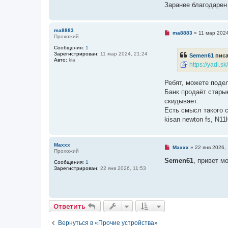
е
а
Заранее благодарен
н
н
и
н
е
о
е
ma8883
Н
ma8883
»
11 мар 2024
с
Прохожий
е
о
п
о
Сообщения:
1
р
б
Зарегистрирован:
11 мар 2024, 21:24
Semen61
писа
о
щ
Авто:
kia
ч
https://yadi
е
и
н
т
и
а
Ребят, можете поде
е
н
Банк продаёт старые
н
о
скидывает.
е
Есть смысл такого 
с
о
kisan newton fs, N11
о
б
щ
е
Maxxx
Н
Maxxx
»
22 янв 2026, 
н
Прохожий
е
и
п
Semen61
, привет м
е
Сообщения:
1
р
Зарегистрирован:
22 янв 2026, 11:53
о
ч
и
т
а
н
Ответить
О
т
в
е
т
и
т
ь
н
о
е
Вернуться в «Прочие устройства»
с