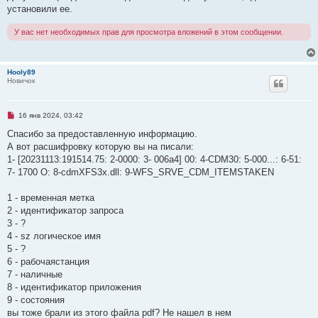
о
установили ее.
о
б
У вас нет необходимых прав для просмотра вложений в этом сообщении.
щ
е
н
и
е
Hooly89
Новичок
Н
16 янв 2024, 03:42
е
п
Спасибо за предоставленную информацию.
р
А вот расшифровку которую вы на писали:
о
ч
1- [20231113:191514.75: 2-0000: 3- 006a4] 00: 4-CDM30: 5-000...: 6-51:
и
7- 1700 O: 8-cdmXFS3x.dll: 9-WFS_SRVE_CDM_ITEMSTAKEN
т
а
н
1 - временная метка
н
о
2 - идентификатор запроса
е
3 - ?
с
о
4 - sz логическое имя
о
5 - ?
б
щ
6 - рабочаястанция
е
7 - наличные
н
и
8 - идентификатор приложения
е
9 - состояния
вы тоже брали из этого файла pdf? Не нашел в нем