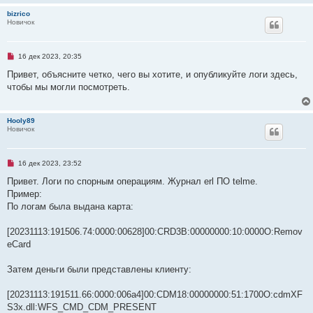
н
н
bizrico
о
Новичок
е
с
о
о
Н
16 дек 2023, 20:35
б
е
щ
п
Привет, объясните четко, чего вы хотите, и опубликуйте логи здесь,
е
р
н
чтобы мы могли посмотреть.
о
и
ч
е
и
т
Hooly89
а
Новичок
н
н
о
е
Н
16 дек 2023, 23:52
с
е
о
п
Привет. Логи по спорным операциям. Журнал erl ПО telme.
о
р
б
Пример:
о
щ
ч
По логам была выдана карта:
е
и
н
т
и
а
[20231113:191506.74:0000:00628]00:CRD3B:00000000:10:0000O:Remov
е
н
eCard
н
о
е
Затем деньги были представлены клиенту:
с
о
о
[20231113:191511.66:0000:006a4]00:CDM18:00000000:51:1700O:cdmXF
б
щ
S3x.dll:WFS_CMD_CDM_PRESENT