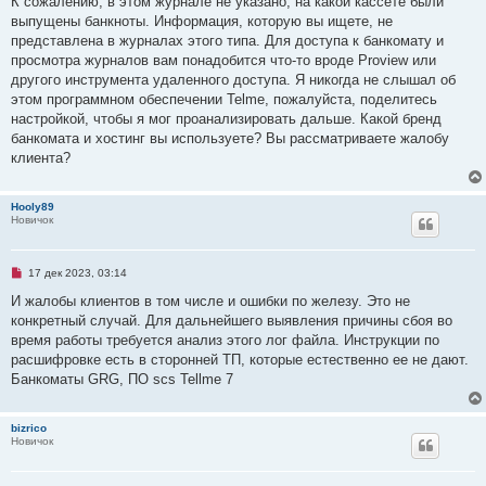
К сожалению, в этом журнале не указано, на какой кассете были
выпущены банкноты. Информация, которую вы ищете, не
представлена в журналах этого типа. Для доступа к банкомату и
просмотра журналов вам понадобится что-то вроде Proview или
другого инструмента удаленного доступа. Я никогда не слышал об
этом программном обеспечении Telme, пожалуйста, поделитесь
настройкой, чтобы я мог проанализировать дальше. Какой бренд
банкомата и хостинг вы используете? Вы рассматриваете жалобу
клиента?
Hooly89
Новичок
Н
17 дек 2023, 03:14
е
п
И жалобы клиентов в том числе и ошибки по железу. Это не
р
конкретный случай. Для дальнейшего выявления причины сбоя во
о
ч
время работы требуется анализ этого лог файла. Инструкции по
и
расшифровке есть в сторонней ТП, которые естественно ее не дают.
т
а
Банкоматы GRG, ПО scs Tellme 7
н
н
о
bizrico
е
Новичок
с
о
о
б