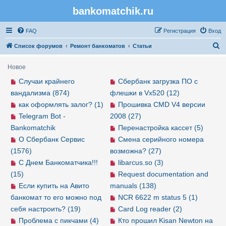
bankomatchik.ru
Регистрация
FAQ
Р
е
г
и
с
т
р
а
ц
и
я
Вход
П
Список форумов
Ремонт банкоматов
Статьи
о
Новое
и
Случаи крайнего
Сбербанк загрузка ПО с
с
вандализма (874)
флешки в Vx520 (12)
к
как оформлять залог? (1)
Прошивка CMD V4 версии
Telegram Bot -
2008 (27)
Bankomatchik
Перенастройка кассет (5)
О Сбербанк Сервис
Смена серийного номера
(1576)
возможна? (27)
С Днем Банкоматчика!!!
libarcus.so (3)
(15)
Request documentation and
Если купить на Авито
manuals (138)
банкомат то его можно под
NCR 6622 m status 5 (1)
себя настроить? (19)
Card Log reader (2)
Проблема с пикчами (4)
Кто прошил Kisan Newton на