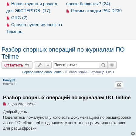
Новая группа и раздел
новые банкноты? (24)
для ЭКСПЕРТОВ. (17)
Режим отладки PAX D230
GRG (2)
Срочно нужен человек в г.
Тюмень
Разбор спорных операций по журналам ПО
Tellme
Ответить
Поиск
Расширен
О
т
в
е
т
и
т
ь
Первое новое сообщение
• 10 сообщений • Страница
1
из
1
Hooly89
Новичок
Разбор спорных операций по журналам ПО Tellme
Н
13 дек 2023, 22:49
е
п
Добрый день.
р
Поделитесь пожалуйста у кого есть документацией по расшифровке
о
ч
логов ПО tellme , erl и т.д. может у кого то програмулина осталась
и
для расшифровки
т
а