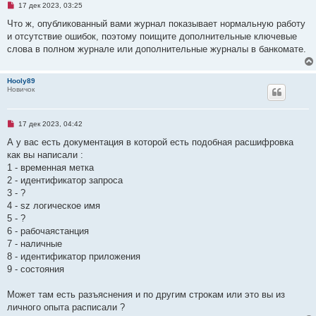
щ
Н
17 дек 2023, 03:25
е
е
н
п
Что ж, опубликованный вами журнал показывает нормальную работу
и
р
и отсутствие ошибок, поэтому поищите дополнительные ключевые
е
о
ч
слова в полном журнале или дополнительные журналы в банкомате.
и
т
а
Hooly89
н
Новичок
н
о
е
с
о
Н
17 дек 2023, 04:42
о
е
б
п
А у вас есть документация в которой есть подобная расшифровка
щ
р
как вы написали :
е
о
н
ч
1 - временная метка
и
и
2 - идентификатор запроса
е
т
а
3 - ?
н
4 - sz логическое имя
н
о
5 - ?
е
6 - рабочаястанция
с
о
7 - наличные
о
8 - идентификатор приложения
б
щ
9 - состояния
е
н
и
Может там есть разъяснения и по другим строкам или это вы из
е
личного опыта расписали ?