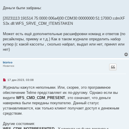
е
н
и
Деньги были забраны:
е
[20231113:191514.75:0000:006a4]00:CDM30:00000000:51:1700O:cdmXF
S3x.dll:WFS_SRVE_CDM_ITEMSTAKEN
Может есть ещё дополнительные расшифровки команд и ответов (по
ресайклеры, приему и т.д.) Как в таком журнале определить набор
купюр (с какой кассеты , сколько набрал, выдал или нет, принял или
нет)
bizrico
Новичок
Н
17 дек 2023, 03:08
е
п
Журналы кажутся неполными. Или, скорее, это программное
р
обеспечение Telme представляет их по-другому. Однако если вы
о
ч
видите
WFS_CMD_CDM_PRESENT
, это означает, что деньги
и
наверняка были переданы покупателю. Данный статус
т
а
устанавливается, как только клиент получает доступ к денежным
н
средствам.
н
о
е
Другие состояния:
с
о
WFS_CDM_NOTPRESENTED
- У клиента не было доступа к