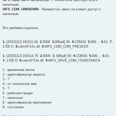
о
наличным.
б
щ
WFS_CDM_UNKNOWN
- Неизвестно, имел ли клиент доступ к
е
наличным.
н
и
е
Вот разбивка журнала:
1-
[20231113:191511.66:
2-
0000:
3-
006a4] 00:
4-
CDM18:
5-
000...:
6-
51:
7-
1700 O:
8-
cdmXFS3x.dll:
9-
WFS_CMD_CDM_PRESENT
1-
[20231113:191514.75:
2-
0000:
3-
006a4] 00:
4-
CDM30:
5-
000...:
6-
51:
7-
1700 O:
8-
cdmXFS3x.dll:
9-
WFS_SRVE_CDM_ITEMSTAKEN
1 - временная метка
2 - идентификатор запроса
3 - ?
4 - sz логическое имя
5 - ?
6 - рабочаястанция
7 - наличные
8 - идентификатор приложения
9 - состояния