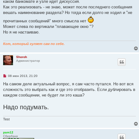
каком банкомате и узле идет дискуссия.
н
о
Как это реализовать - не знаю, может после последнего сообщения
е
вешать наименование раздела? Но тогда если долго не ходил и "не
с
о
прочитанных сообщений" много смысла нет
о
б
Может слева по вертикали "плавающее окно "?
щ
Но я не настаиваю.
е
н
и
е
Кот, который гуляет сам по себе.
Shoroh
Администратор
Н
08 июн 2013, 21:20
е
п
На самом деле актуальный вопрос, я сам часто путался. Но вот вся
р
сложность это выбрать как и где это отобразить. Если дублировать в
о
ч
каждом сообщении, не будет ли это каша?
и
т
Надо подумать.
а
н
н
о
Test
е
с
о
о
pam12
б
Сбербанк
щ