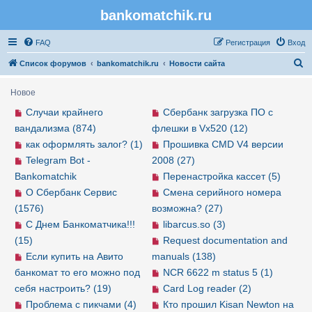
bankomatchik.ru
Регистрация
FAQ
Р
е
г
и
с
т
р
а
ц
и
я
Вход
П
Список форумов
bankomatchik.ru
Новости сайта
о
Новое
и
Случаи крайнего
Сбербанк загрузка ПО с
с
вандализма (874)
флешки в Vx520 (12)
к
как оформлять залог? (1)
Прошивка CMD V4 версии
Telegram Bot -
2008 (27)
Bankomatchik
Перенастройка кассет (5)
О Сбербанк Сервис
Смена серийного номера
(1576)
возможна? (27)
С Днем Банкоматчика!!!
libarcus.so (3)
(15)
Request documentation and
Если купить на Авито
manuals (138)
банкомат то его можно под
NCR 6622 m status 5 (1)
себя настроить? (19)
Card Log reader (2)
Проблема с пикчами (4)
Кто прошил Kisan Newton на