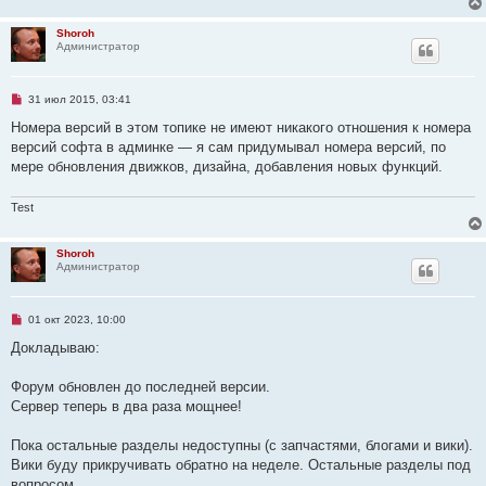
и
т
Shoroh
а
Администратор
н
н
о
е
Н
31 июл 2015, 03:41
с
е
о
п
Номера версий в этом топике не имеют никакого отношения к номера
о
р
б
версий софта в админке — я сам придумывал номера версий, по
о
щ
ч
мере обновления движков, дизайна, добавления новых функций.
е
и
н
т
и
а
е
Test
н
н
о
Shoroh
е
Администратор
с
о
о
б
Н
01 окт 2023, 10:00
щ
е
е
п
Докладываю:
н
р
и
о
е
ч
Форум обновлен до последней версии.
и
Сервер теперь в два раза мощнее!
т
а
н
Пока остальные разделы недоступны (с запчастями, блогами и вики).
н
о
Вики буду прикручивать обратно на неделе. Остальные разделы под
е
вопросом.