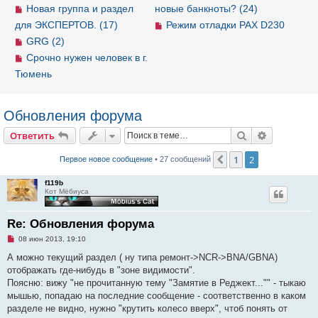
Новая группа и раздел
новые банкноты? (24)
для ЭКСПЕРТОВ. (17)
Режим отладки PAX D230
GRG (2)
Срочно нужен человек в г.
Тюмень
Обновления форума
Ответить
Поиск
Расширен
О
т
в
е
т
и
т
ь
1
2
Пред.
Первое новое сообщение
• 27 сообщений
f119b
Кот Мёбиуса
Re: Обновления форума
Н
08 июн 2013, 19:10
е
п
А можно текущий раздел ( ну типа ремонт->NCR->BNA/GBNA)
р
отображать где-нибудь в "зоне видимости".
о
ч
Поясню: вижу "не прочитанную тему "Замятие в Реджект..."" - тыкаю
и
мышью, попадаю на последние сообщение - соответственно в каком
т
а
разделе не видно, нужно "крутить колесо вверх", чтоб понять от
н