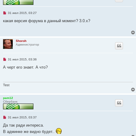
е
н
и
Н
31 июл 2015, 03:27
е
е
п
какая версия форума в данный момент? 3.0.х?
р
о
ч
и
т
Shoroh
а
Администратор
н
н
о
е
Н
31 июл 2015, 03:36
с
е
о
п
А черт его знает. А что?
о
р
б
о
щ
ч
е
и
н
т
Test
и
а
е
н
н
pam12
о
Сбербанк
е
с
о
о
Н
31 июл 2015, 03:37
б
е
щ
п
Да так ради интереса.
е
р
н
В админке же видно будет..
о
и
ч
е