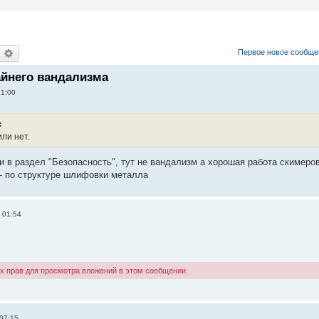
оиск
Расширенный поиск
Первое новое сообще
айнего вандализма
21:00
:
или нет.
и в раздел "Безопасность", тут не вандализм а хорошая работа скимеров
 - по структуре шлифовки металла
 01:54
х прав для просмотра вложений в этом сообщении.
 07:15