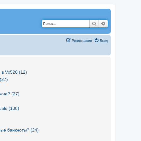
Поиск
Расширенный по
Р
е
г
и
с
т
р
а
ц
и
я
Вход
 в Vx520 (12)
(27)
жна? (27)
als (138)
вые банкноты? (24)