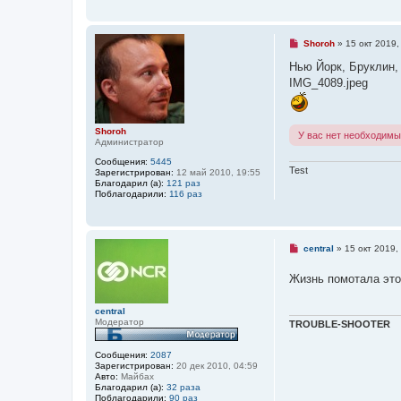
щ
т
е
а
н
н
и
н
Н
Shoroh
»
15 окт 2019,
е
о
е
е
п
Нью Йорк, Бруклин,
с
р
IMG_4089.jpeg
о
о
о
ч
б
и
щ
т
е
а
Shoroh
У вас нет необходимы
н
н
Администратор
и
н
е
о
Сообщения:
5445
Test
е
Зарегистрирован:
12 май 2010, 19:55
с
Благодарил (а):
121 раз
о
Поблагодарили:
116 раз
о
б
щ
е
н
Н
central
»
15 окт 2019,
и
е
е
п
Жизнь помотала эт
р
о
ч
central
и
Модератор
т
TROUBLE-SHOOTER
а
н
н
Сообщения:
2087
о
Зарегистрирован:
20 дек 2010, 04:59
е
Авто:
Майбах
с
Благодарил (а):
32 раза
о
Поблагодарили:
90 раз