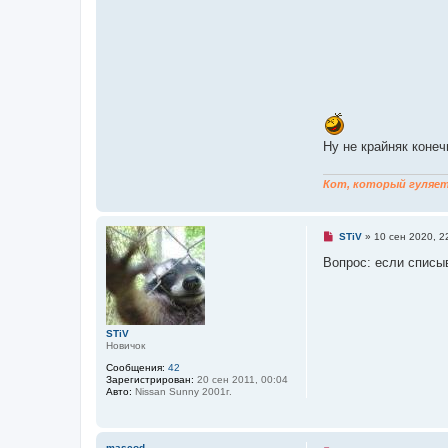
Ну не крайняк конеч
Кот, который гуляет 
Н
STiV
»
10 сен 2020, 2
е
п
Вопрос: если списы
р
о
ч
и
т
а
STiV
н
Новичок
н
Сообщения:
42
о
Зарегистрирован:
20 сен 2011, 00:04
е
Авто:
Nissan Sunny 2001г.
с
о
о
б
щ
mascod