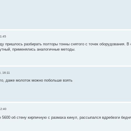
21:45
ду пришлось разбирать полторы тонны снятого с точек оборудования. В 
утный, применялись аналогичные методы.
, 16:11
го, даже молоток можно побольше взять
22:40
ne 5600 об стену кирпичную с размаха кинул, рассыпался вдребезги бед