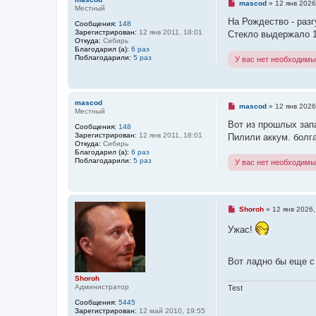
е
Н
mascod
»
12 янв 2026
Местный
н
е
и
п
На Рождество - разг
Сообщения:
148
е
р
Зарегистрирован:
12 янв 2011, 18:01
Стекло выдержало 17
о
Откуда:
Сибирь
ч
Благодарил (а):
6 раз
и
Поблагодарили:
5 раз
У вас нет необходимы
т
а
н
н
о
mascod
е
Н
mascod
»
12 янв 2026
Местный
с
е
о
п
Вот из прошлых зап
Сообщения:
148
о
р
Зарегистрирован:
12 янв 2011, 18:01
Пилили аккум. болг
б
о
Откуда:
Сибирь
щ
ч
Благодарил (а):
6 раз
е
и
Поблагодарили:
5 раз
У вас нет необходимы
н
т
и
а
е
н
н
о
е
Н
Shoroh
»
12 янв 2026,
с
е
о
п
Ужас!
о
р
б
о
щ
ч
е
и
Вот ладно бы еще с
н
т
и
а
Shoroh
е
н
Администратор
Test
н
о
Сообщения:
5445
е
Зарегистрирован:
12 май 2010, 19:55