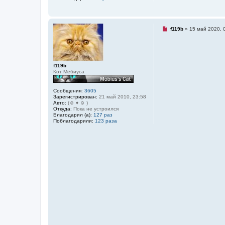
о
б
щ
е
н
Н
f119b
»
15 май 2020, 
и
е
е
п
р
о
ч
и
f119b
т
Кот Мёбиуса
а
н
н
Сообщения:
3605
о
Зарегистрирован:
21 май 2010, 23:58
е
Авто:
(☺ ♦ ☺ )
с
Откуда:
Пока не устроился
о
Благодарил (а):
127 раз
о
Поблагодарили:
123 раза
б
щ
е
н
и
е