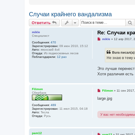
Случаи крайнего вандализма
Ответить
П
О
т
в
е
т
и
т
ь
Re: Случаи кр
mikle
Специалист
Н
mikle
»
12 апр 2017, 
Сообщения:
470
е
Зарегистрирован:
09 июн 2010, 15:12
п
Авто:
японский 4х4
р
Bura писал(а)
Откуда:
Из подмосковных лесов
о
Поблагодарили:
12 раз
ч
Не знаю в тему 
и
т
а
Это лучше перенест
н
Хотя различия есть
н
о
е
с
Filimon
о
Н
Filimon
»
11 сен 2017,
Сбербанк
о
е
б
п
large.jpg
щ
р
е
о
Сообщения:
489
н
ч
Зарегистрирован:
11 июл 2015, 04:18
и
и
Авто:
Тесла
У вас нет необходимы
е
т
Откуда:
Русь
а
н
н
о
pam12
е
Н
pam12
»
31 окт 2017,