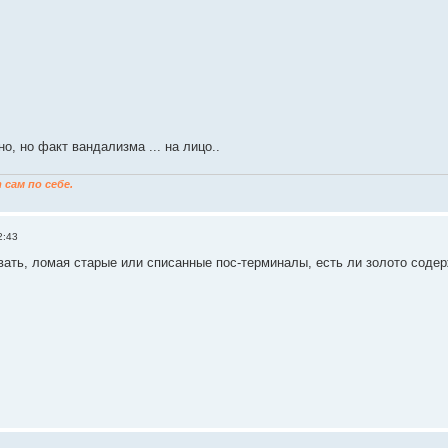
но, но факт вандализма ... на лицо..
сам по себе.
2:43
вать, ломая старые или списанные пос-терминалы, есть ли золото соде