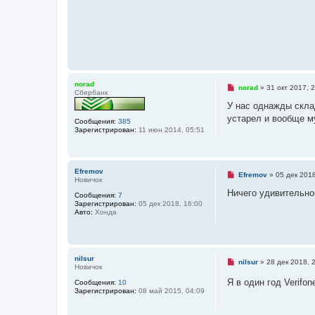
norad
Н
norad
»
31 окт 2017, 
Сбербанк
е
п
У нас однажды скла
р
устарел и вообще м
о
Сообщения:
385
ч
Зарегистрирован:
11 июн 2014, 05:51
и
т
а
н
Efremov
н
Н
Efremov
»
05 дек 2018
Новичок
о
е
е
п
Ничего удивительно
Сообщения:
7
с
р
Зарегистрирован:
05 дек 2018, 16:00
о
о
Авто:
Хонда
о
ч
б
и
щ
т
е
а
н
н
и
nilsur
н
Н
nilsur
»
28 дек 2018, 
е
Новичок
о
е
е
п
Я в один год Verifo
Сообщения:
10
с
р
Зарегистрирован:
08 май 2015, 04:09
о
о
о
ч
б
и