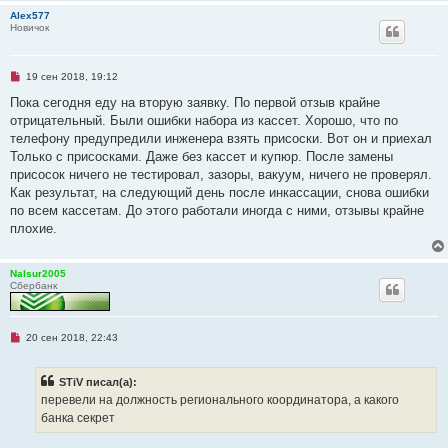
а
Alex577
н
Новичок
н
о
е
с
о
Н
19 сен 2018, 19:12
о
е
б
п
Пока сегодня еду на вторую заявку. По первой отзыв крайне
щ
р
отрицательный. Были ошибки набора из кассет. Хорошо, что по
е
о
н
ч
телефону предупредили инженера взять присоски. Вот он и приехал
и
и
Только с присосками. Даже без кассет и купюр. После замены
е
т
а
присосок ничего не тестировал, зазоры, вакуум, ничего не проверял.
н
Как результат, на следующий день после инкассации, снова ошибки
н
о
по всем кассетам. До этого работали иногда с ними, отзывы крайне
е
плохие.
с
о
о
б
Nalsur2005
щ
Сбербанк
е
н
и
е
Н
20 сен 2018, 22:43
е
п
р
STiV писал(а):
о
ч
перевели на должность регионального координатора, а какого
и
банка секрет
т
а
н