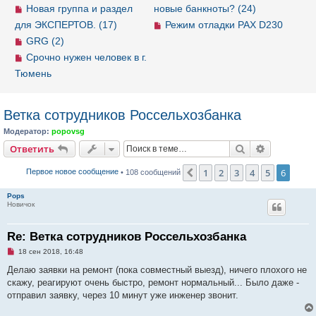
Новая группа и раздел
новые банкноты? (24)
для ЭКСПЕРТОВ. (17)
Режим отладки PAX D230
GRG (2)
Срочно нужен человек в г.
Тюмень
Ветка сотрудников Россельхозбанка
Модератор:
popovsg
Ответить
Поиск
Расширен
О
т
в
е
т
и
т
ь
1
2
3
4
5
6
Пред.
Первое новое сообщение
• 108 сообщений
Pops
Новичок
Re: Ветка сотрудников Россельхозбанка
Н
18 сен 2018, 16:48
е
п
Делаю заявки на ремонт (пока совместный выезд), ничего плохого не
р
скажу, реагируют очень быстро, ремонт нормальный... Было даже -
о
ч
отправил заявку, через 10 минут уже инженер звонит.
и
т