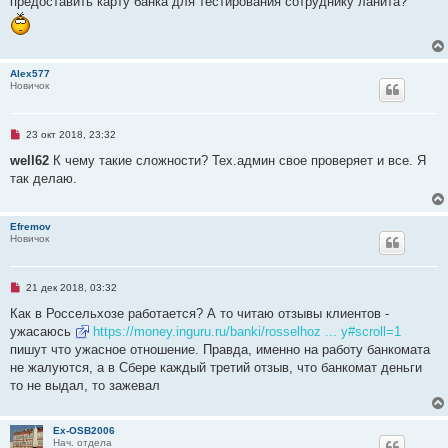
предоставить карту банка для тестирования сотруднику ланита?
н
о
е
с
о
о
Alex577
б
Новичок
щ
е
н
и
Н
23 окт 2018, 23:32
е
е
п
well62
К чему такие сложности? Тех.админ свое проверяет и все. Я
р
так делаю.
о
ч
и
т
Efremov
а
Новичок
н
н
о
е
Н
21 дек 2018, 03:32
с
е
о
п
Как в Россельхозе работается? А то читаю отзывы клиентов -
о
р
б
ужасаюсь
https://money.inguru.ru/banki/rosselhoz ... y#scroll=1
о
щ
ч
пишут что ужасное отношение. Правда, именно на работу банкомата
е
и
н
не жалуются, а в Сбере каждый третий отзыв, что банкомат деньги
т
и
а
то не выдал, то зажевал
е
н
н
о
е
Ex-OSB2006
с
Нач. отдела