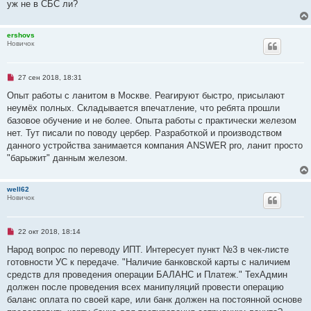
уж не в СБС ли?
н
о
е
с
ershovs
о
Новичок
о
б
щ
е
Н
27 сен 2018, 18:31
н
е
и
п
Опыт работы с ланитом в Москве. Реагируют быстро, присылают
е
р
неумёх полных. Складывается впечатление, что ребята прошли
о
ч
базовое обучение и не более. Опыта работы с практически железом
и
нет. Тут писали по поводу цербер. Разработкой и производством
т
а
данного устройства занимается компания ANSWER pro, ланит просто
н
"барыжит" данным железом.
н
о
е
с
well62
о
Новичок
о
б
щ
е
Н
22 окт 2018, 18:14
н
е
и
п
Народ вопрос по переводу ИПТ. Интересует пункт №3 в чек-листе
е
р
готовности УС к передаче. "Наличие банковской карты с наличием
о
ч
средств для проведения операции БАЛАНС и Платеж." ТехАдмин
и
должен после проведения всех манипуляций провести операцию
т
а
баланс оплата по своей каре, или банк должен на постоянной основе
н