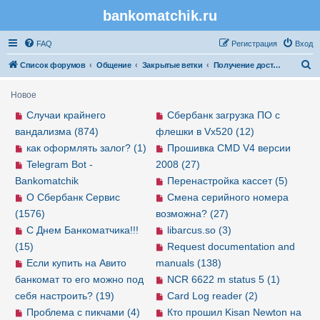
bankomatchik.ru
Регистрация
FAQ
Р
е
г
и
с
т
р
а
ц
и
я
Вход
П
Список форумов
Общение
Закрытые ветки
Получение доступа в закрыте ветки
о
Новое
и
Случаи крайнего
Сбербанк загрузка ПО с
с
вандализма (874)
флешки в Vx520 (12)
к
как оформлять залог? (1)
Прошивка CMD V4 версии
Telegram Bot -
2008 (27)
Bankomatchik
Перенастройка кассет (5)
О Сбербанк Сервис
Смена серийного номера
(1576)
возможна? (27)
С Днем Банкоматчика!!!
libarcus.so (3)
(15)
Request documentation and
Если купить на Авито
manuals (138)
банкомат то его можно под
NCR 6622 m status 5 (1)
себя настроить? (19)
Card Log reader (2)
Проблема с пикчами (4)
Кто прошил Kisan Newton на