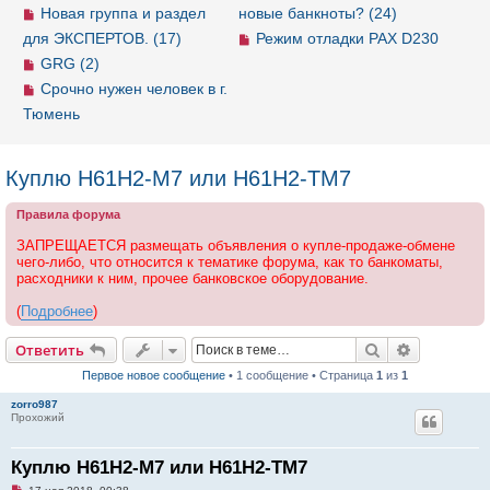
Новая группа и раздел
новые банкноты? (24)
для ЭКСПЕРТОВ. (17)
Режим отладки PAX D230
GRG (2)
Срочно нужен человек в г.
Тюмень
Куплю H61H2-M7 или H61H2-ТM7
Правила форума
ЗАПРЕЩАЕТСЯ размещать объявления о купле-продаже-обмене
чего-либо, что относится к тематике форума, как то банкоматы,
расходники к ним, прочее банковское оборудование.
(
Подробнее
)
Ответить
Поиск
Расширен
О
т
в
е
т
и
т
ь
Первое новое сообщение
• 1 сообщение • Страница
1
из
1
zorro987
Прохожий
Куплю H61H2-M7 или H61H2-ТM7
Н