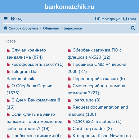
bankomatchik.ru
Регистрация
FAQ
Р
е
г
и
с
т
р
а
ц
и
я
Вход
П
Список форумов
Общение
Барахолка
о
Новое
и
Случаи крайнего
Сбербанк загрузка ПО с
с
вандализма (874)
флешки в Vx520 (12)
к
как оформлять залог? (1)
Прошивка CMD V4 версии
Telegram Bot -
2008 (27)
Bankomatchik
Перенастройка кассет (5)
О Сбербанк Сервис
Смена серийного номера
(1576)
возможна? (27)
С Днем Банкоматчика!!!
libarcus.so (3)
(15)
Request documentation and
Если купить на Авито
manuals (138)
банкомат то его можно под
NCR 6622 m status 5 (1)
себя настроить? (19)
Card Log reader (2)
Проблема с пикчами (4)
Кто прошил Kisan Newton на