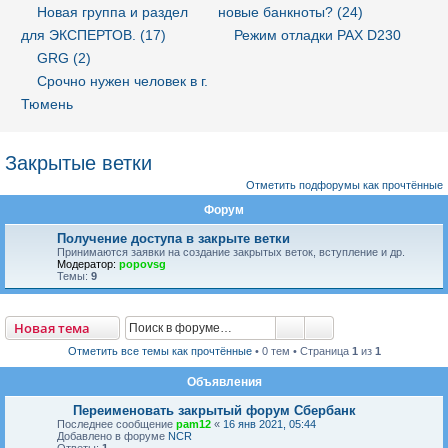
Новая группа и раздел
новые банкноты? (24)
для ЭКСПЕРТОВ. (17)
Режим отладки PAX D230
GRG (2)
Срочно нужен человек в г.
Тюмень
Закрытые ветки
Отметить подфорумы как прочтённые
Форум
Получение доступа в закрыте ветки
Принимаются заявки на создание закрытых веток, вступление и др.
Модератор:
popovsg
Темы:
9
Новая тема
Поиск
Расширенный пои
Н
о
в
а
я
т
е
м
а
Отметить все темы как прочтённые
• 0 тем • Страница
1
из
1
Объявления
Переименовать закрытый форум Сбербанк
Последнее сообщение
pam12
«
16 янв 2021, 05:44
Добавлено в форуме
NCR