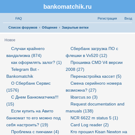
bankomatchik.ru
Регистрация
FAQ
Р
е
г
и
с
т
р
а
ц
и
я
Вход
П
Список форумов
Общение
Закрытые ветки
о
Новое
и
Случаи крайнего
Сбербанк загрузка ПО с
с
вандализма (874)
флешки в Vx520 (12)
к
как оформлять залог? (1)
Прошивка CMD V4 версии
Telegram Bot -
2008 (27)
Bankomatchik
Перенастройка кассет (5)
О Сбербанк Сервис
Смена серийного номера
(1576)
возможна? (27)
С Днем Банкоматчика!!!
libarcus.so (3)
(15)
Request documentation and
Если купить на Авито
manuals (138)
банкомат то его можно под
NCR 6622 m status 5 (1)
себя настроить? (19)
Card Log reader (2)
Проблема с пикчами (4)
Кто прошил Kisan Newton на