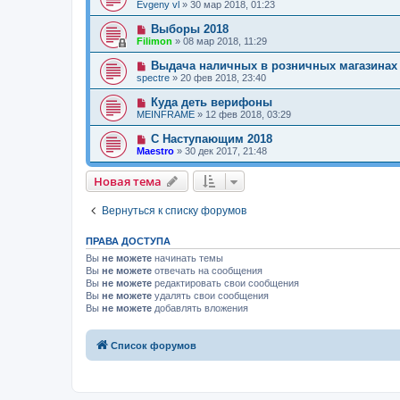
Evgeny vl
»
30 мар 2018, 01:23
Выборы 2018
Filimon
»
08 мар 2018, 11:29
Выдача наличных в розничных магазинах
spectre
»
20 фев 2018, 23:40
Куда деть верифоны
MEINFRAME
»
12 фев 2018, 03:29
С Наступающим 2018
Maestro
»
30 дек 2017, 21:48
Новая тема
Н
о
в
а
я
т
е
м
а
Вернуться к списку форумов
ПРАВА ДОСТУПА
Вы
не можете
начинать темы
Вы
не можете
отвечать на сообщения
Вы
не можете
редактировать свои сообщения
Вы
не можете
удалять свои сообщения
Вы
не можете
добавлять вложения
Связаться с
Список форумов
администрацией