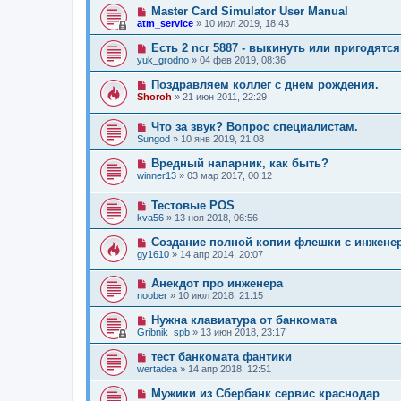
Master Card Simulator User Manual
atm_service
»
10 июл 2019, 18:43
Есть 2 ncr 5887 - выкинуть или пригодятся
yuk_grodno
»
04 фев 2019, 08:36
Поздравляем коллег с днем рождения.
Shoroh
»
21 июн 2011, 22:29
Что за звук? Вопрос специалистам.
Sungod
»
10 янв 2019, 21:08
Вредный напарник, как быть?
winner13
»
03 мар 2017, 00:12
Тестовые POS
kva56
»
13 ноя 2018, 06:56
Создание полной копии флешки с инжен
gy1610
»
14 апр 2014, 20:07
Анекдот про инженера
noober
»
10 июл 2018, 21:15
Нужна клавиатура от банкомата
Gribnik_spb
»
13 июн 2018, 23:17
тест банкомата фантики
wertadea
»
14 апр 2018, 12:51
Мужики из Сбербанк сервис краснодар