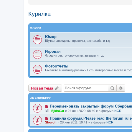
Курилка
ФОРУМ
Юмор
Шутки, анекдоты, приколы, фотожабы и т.д.
Игровая
Флэш-игры, головоломки, загадки и т.д.
Фотоотчеты
Бываете в командировках? Есть интересные места и фо
Новая тема
Поиск
Рас
Н
о
в
а
я
т
е
м
а
ОБЪЯВЛЕНИЯ
Переименовать закрытый форум Сбербан
EjkinCat
»
24 сен 2020, 08:40
» в форуме
NCR
Правила форума.Please read the forum rules
Shoroh
»
28 янв 2011, 19:41
» в форуме
NCR