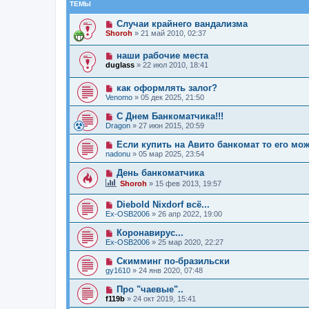
ТЕМЫ
Случаи крайнего вандализма
Shoroh
»
21 май 2010, 02:37
наши рабочие места
duglass
»
22 июл 2010, 18:41
как оформлять залог?
Venomo
»
05 дек 2025, 21:50
С Днем Банкоматчика!!!
Dragon
»
27 июн 2015, 20:59
Если купить на Авито банкомат то его мо
nadonu
»
05 мар 2025, 23:54
День банкоматчика
Shoroh
»
15 фев 2013, 19:57
Diebold Nixdorf всё...
Ex-OSB2006
»
26 апр 2022, 19:00
Коронавирус...
Ex-OSB2006
»
25 мар 2020, 22:27
Скимминг по-бразильски
gy1610
»
24 янв 2020, 07:48
Про "чаевые"..
f119b
»
24 окт 2019, 15:41