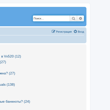
Поиск
Расширенный по
Р
е
г
и
с
т
р
а
ц
и
я
Вход
 в Vx520 (12)
(27)
жна? (27)
als (138)
вые банкноты? (24)