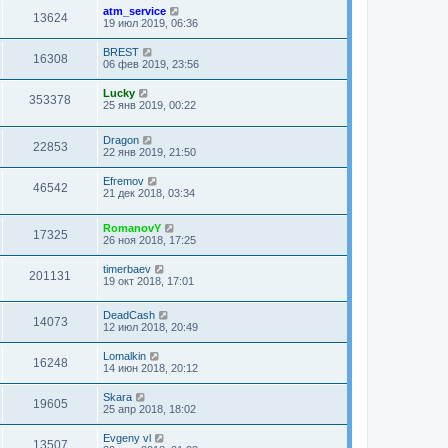
atm_service
13624
19 июл 2019, 06:36
BREST
16308
06 фев 2019, 23:56
Lucky
353378
25 янв 2019, 00:22
Dragon
22853
22 янв 2019, 21:50
Efremov
46542
21 дек 2018, 03:34
RomanovY
17325
26 ноя 2018, 17:25
timerbaev
201131
19 окт 2018, 17:01
DeadCash
14073
12 июл 2018, 20:49
Lomalkin
16248
14 июн 2018, 20:12
Skara
19605
25 апр 2018, 18:02
Evgeny vl
13507