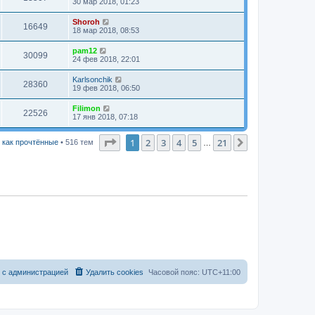
30 мар 2018, 01:23
Shoroh
16649
18 мар 2018, 08:53
pam12
30099
24 фев 2018, 22:01
Karlsonchik
28360
19 фев 2018, 06:50
Filimon
22526
17 янв 2018, 07:18
Страница
1
из
21
1
2
3
4
5
21
След.
 как прочтённые
• 516 тем
…
с
а
д
м
и
н
и
с
т
р
а
ц
и
е
й
Удалить cookies
Часовой пояс:
UTC+11:00