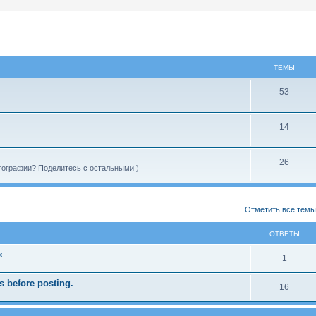
ТЕМЫ
53
14
26
тографии? Поделитесь с остальными )
ширенный поиск
Отметить все темы
ОТВЕТЫ
к
1
 before posting.
16