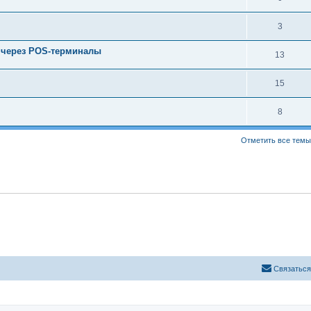
3
 через POS-терминалы
13
15
8
Отметить все темы
С
в
я
з
а
т
ь
с
я