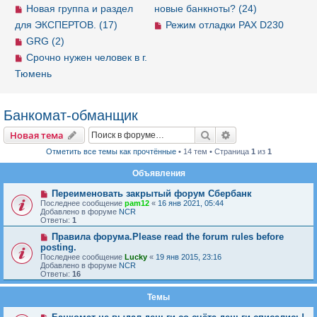
Новая группа и раздел
новые банкноты? (24)
для ЭКСПЕРТОВ. (17)
Режим отладки PAX D230
GRG (2)
Срочно нужен человек в г.
Тюмень
Банкомат-обманщик
Новая тема
Поиск
Расширенный пои
Н
о
в
а
я
т
е
м
а
Отметить все темы как прочтённые
• 14 тем • Страница
1
из
1
Объявления
Переименовать закрытый форум Сбербанк
Последнее сообщение
pam12
«
16 янв 2021, 05:44
Добавлено в форуме
NCR
Ответы:
1
Правила форума.Please read the forum rules before
posting.
Последнее сообщение
Lucky
«
19 янв 2015, 23:16
Добавлено в форуме
NCR
Ответы:
16
Темы