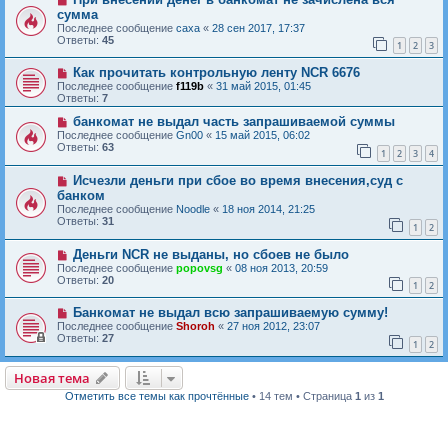
сумма
Последнее сообщение
caxa
«
28 сен 2017, 17:37
Ответы:
45
1
2
3
Как прочитать контрольную ленту NCR 6676
Последнее сообщение
f119b
«
31 май 2015, 01:45
Ответы:
7
банкомат не выдал часть запрашиваемой суммы
Последнее сообщение
Gn00
«
15 май 2015, 06:02
Ответы:
63
1
2
3
4
Исчезли деньги при сбое во время внесения,суд с
банком
Последнее сообщение
Noodle
«
18 ноя 2014, 21:25
Ответы:
31
1
2
Деньги NCR не выданы, но сбоев не было
Последнее сообщение
popovsg
«
08 ноя 2013, 20:59
Ответы:
20
1
2
Банкомат не выдал всю запрашиваемую сумму!
Последнее сообщение
Shoroh
«
27 ноя 2012, 23:07
Ответы:
27
1
2
Новая тема
Н
о
в
а
я
т
е
м
а
Отметить все темы как прочтённые
• 14 тем • Страница
1
из
1