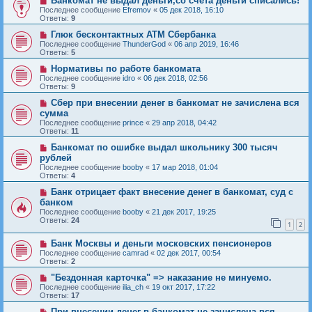
Банкомат не выдал деньги,со счёта деньги списались!
Последнее сообщение
Efremov
«
05 дек 2018, 16:10
Ответы:
9
Глюк бесконтактных АТМ Сбербанка
Последнее сообщение
ThunderGod
«
06 апр 2019, 16:46
Ответы:
5
Нормативы по работе банкомата
Последнее сообщение
idro
«
06 дек 2018, 02:56
Ответы:
9
Сбер при внесении денег в банкомат не зачислена вся
сумма
Последнее сообщение
prince
«
29 апр 2018, 04:42
Ответы:
11
Банкомат по ошибке выдал школьнику 300 тысяч
рублей
Последнее сообщение
booby
«
17 мар 2018, 01:04
Ответы:
4
Банк отрицает факт внесение денег в банкомат, суд с
банком
Последнее сообщение
booby
«
21 дек 2017, 19:25
Ответы:
24
1
2
Банк Москвы и деньги московских пенсионеров
Последнее сообщение
camrad
«
02 дек 2017, 00:54
Ответы:
2
"Бездонная карточка" => наказание не минуемо.
Последнее сообщение
ilia_ch
«
19 окт 2017, 17:22
Ответы:
17
При внесении денег в банкомат не зачислена вся