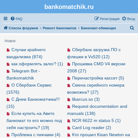
bankomatchik.ru
Регистрация
FAQ
Р
е
г
и
с
т
р
а
ц
и
я
Вход
П
Список форумов
Ремонт банкоматов
Банкомат-обманщик
о
Новое
и
Случаи крайнего
Сбербанк загрузка ПО с
с
вандализма (874)
флешки в Vx520 (12)
к
как оформлять залог? (1)
Прошивка CMD V4 версии
Telegram Bot -
2008 (27)
Bankomatchik
Перенастройка кассет (5)
О Сбербанк Сервис
Смена серийного номера
(1576)
возможна? (27)
С Днем Банкоматчика!!!
libarcus.so (3)
(15)
Request documentation and
Если купить на Авито
manuals (138)
банкомат то его можно под
NCR 6622 m status 5 (1)
себя настроить? (19)
Card Log reader (2)
Проблема с пикчами (4)
Кто прошил Kisan Newton на