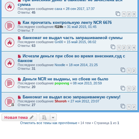
сумма
Последнее сообщение
caxa
«
28 сен 2017, 17:37
Ответы:
45
1
2
3
Как прочитать контрольную ленту NCR 6676
Последнее сообщение
f119b
«
31 май 2015, 01:45
Ответы:
7
банкомат не выдал часть запрашиваемой суммы
Последнее сообщение
Gn00
«
15 май 2015, 06:02
Ответы:
63
1
2
3
4
Исчезли деньги при сбое во время внесения,суд с
банком
Последнее сообщение
Noodle
«
18 ноя 2014, 21:25
Ответы:
31
1
2
Деньги NCR не выданы, но сбоев не было
Последнее сообщение
popovsg
«
08 ноя 2013, 20:59
Ответы:
20
1
2
Банкомат не выдал всю запрашиваемую сумму!
Последнее сообщение
Shoroh
«
27 ноя 2012, 23:07
Ответы:
27
1
2
Новая тема
Н
о
в
а
я
т
е
м
а
Отметить все темы как прочтённые
• 14 тем • Страница
1
из
1