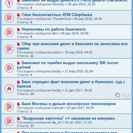
Банкомат не выдал деньги,со счёта деньги списались!
Последнее сообщение
Efremov
«
05 дек 2018, 16:10
Ответы:
9
Глюк бесконтактных АТМ Сбербанка
Последнее сообщение
ThunderGod
«
06 апр 2019, 16:46
Ответы:
5
Нормативы по работе банкомата
Последнее сообщение
idro
«
06 дек 2018, 02:56
Ответы:
9
Сбер при внесении денег в банкомат не зачислена вся
сумма
Последнее сообщение
prince
«
29 апр 2018, 04:42
Ответы:
11
Банкомат по ошибке выдал школьнику 300 тысяч
рублей
Последнее сообщение
booby
«
17 мар 2018, 01:04
Ответы:
4
Банк отрицает факт внесение денег в банкомат, суд с
банком
Последнее сообщение
booby
«
21 дек 2017, 19:25
Ответы:
24
1
2
Банк Москвы и деньги московских пенсионеров
Последнее сообщение
camrad
«
02 дек 2017, 00:54
Ответы:
2
"Бездонная карточка" => наказание не минуемо.
Последнее сообщение
ilia_ch
«
19 окт 2017, 17:22
Ответы:
17
При внесении денег в банкомат не зачислена вся