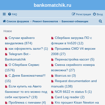
bankomatchik.ru
Регистрация
FAQ
Р
е
г
и
с
т
р
а
ц
и
я
Вход
П
Список форумов
Ремонт банкоматов
Банкомат-обманщик
о
Новое
и
Случаи крайнего
Сбербанк загрузка ПО с
с
вандализма (874)
флешки в Vx520 (12)
к
как оформлять залог? (1)
Прошивка CMD V4 версии
Telegram Bot -
2008 (27)
Bankomatchik
Перенастройка кассет (5)
О Сбербанк Сервис
Смена серийного номера
(1576)
возможна? (27)
С Днем Банкоматчика!!!
libarcus.so (3)
(15)
Request documentation and
Если купить на Авито
manuals (138)
банкомат то его можно под
NCR 6622 m status 5 (1)
себя настроить? (19)
Card Log reader (2)
Проблема с пикчами (4)
Кто прошил Kisan Newton на