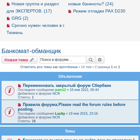
Новая группа и раздел
новые банкноты? (24)
для ЭКСПЕРТОВ. (17)
Режим отладки PAX D230
GRG (2)
Срочно нужен человек в г.
Тюмень
Банкомат-обманщик
Новая тема
Поиск
Расширенный пои
Н
о
в
а
я
т
е
м
а
Отметить все темы как прочтённые
• 14 тем • Страница
1
из
1
Объявления
Переименовать закрытый форум Сбербанк
Последнее сообщение
pam12
«
16 янв 2021, 05:44
Добавлено в форуме
NCR
Ответы:
1
Правила форума.Please read the forum rules before
posting.
Последнее сообщение
Lucky
«
19 янв 2015, 23:16
Добавлено в форуме
NCR
Ответы:
16
Темы