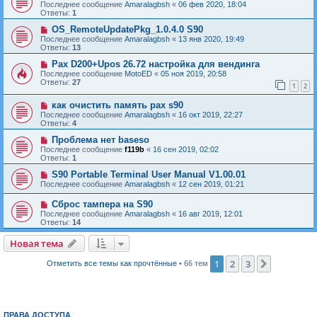
Последнее сообщение
Amaralagbsh
«
06 фев 2020, 18:04
Ответы:
1
OS_RemoteUpdatePkg_1.0.4.0 S90
Последнее сообщение
Amaralagbsh
«
13 янв 2020, 19:49
Ответы:
13
Pax D200+Upos 26.72 настройка для вендинга
Последнее сообщение
MotoED
«
05 ноя 2019, 20:58
Ответы:
27
1
2
как очистить память pax s90
Последнее сообщение
Amaralagbsh
«
16 окт 2019, 22:27
Ответы:
4
Проблема нет baseso
Последнее сообщение
f119b
«
16 сен 2019, 02:02
Ответы:
1
S90 Portable Terminal User Manual V1.00.01
Последнее сообщение
Amaralagbsh
«
12 сен 2019, 01:21
Сброс тампера на S90
Последнее сообщение
Amaralagbsh
«
16 авг 2019, 12:01
Ответы:
14
Новая тема
Н
о
в
а
я
т
е
м
а
1
2
3
След.
Отметить все темы как прочтённые
• 66 тем
ПРАВА ДОСТУПА