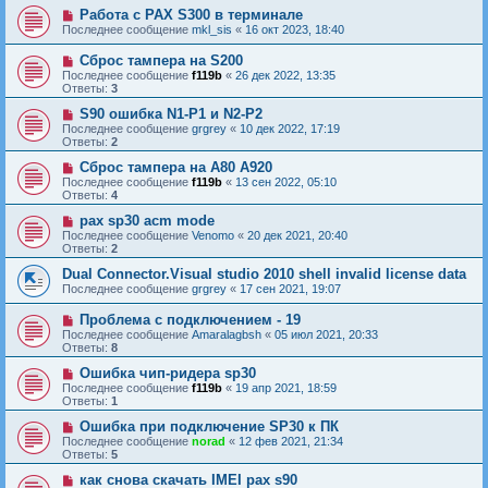
Работа с PAX S300 в терминале
Последнее сообщение
mkl_sis
«
16 окт 2023, 18:40
Сброс тампера на S200
Последнее сообщение
f119b
«
26 дек 2022, 13:35
Ответы:
3
S90 ошибка N1-P1 и N2-P2
Последнее сообщение
grgrey
«
10 дек 2022, 17:19
Ответы:
2
Сброс тампера на A80 A920
Последнее сообщение
f119b
«
13 сен 2022, 05:10
Ответы:
4
pax sp30 acm mode
Последнее сообщение
Venomo
«
20 дек 2021, 20:40
Ответы:
2
Dual Connector.Visual studio 2010 shell invalid license data
Последнее сообщение
grgrey
«
17 сен 2021, 19:07
Проблема с подключением - 19
Последнее сообщение
Amaralagbsh
«
05 июл 2021, 20:33
Ответы:
8
Ошибка чип-ридера sp30
Последнее сообщение
f119b
«
19 апр 2021, 18:59
Ответы:
1
Ошибка при подключение SP30 к ПК
Последнее сообщение
norad
«
12 фев 2021, 21:34
Ответы:
5
как снова скачать IMEI pax s90