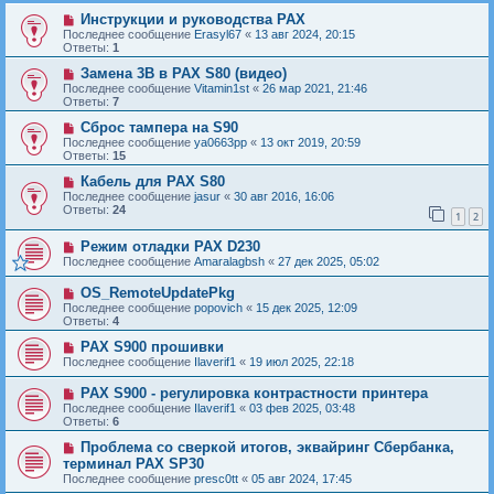
Инструкции и руководства PAX
Последнее сообщение
Erasyl67
«
13 авг 2024, 20:15
Ответы:
1
Замена 3В в PAX S80 (видео)
Последнее сообщение
Vitamin1st
«
26 мар 2021, 21:46
Ответы:
7
Сброс тампера на S90
Последнее сообщение
ya0663pp
«
13 окт 2019, 20:59
Ответы:
15
Кабель для PAX S80
Последнее сообщение
jasur
«
30 авг 2016, 16:06
Ответы:
24
1
2
Режим отладки PAX D230
Последнее сообщение
Amaralagbsh
«
27 дек 2025, 05:02
OS_RemoteUpdatePkg
Последнее сообщение
popovich
«
15 дек 2025, 12:09
Ответы:
4
PAX S900 прошивки
Последнее сообщение
Ilaverif1
«
19 июл 2025, 22:18
PAX S900 - регулировка контрастности принтера
Последнее сообщение
Ilaverif1
«
03 фев 2025, 03:48
Ответы:
6
Проблема со сверкой итогов, эквайринг Сбербанка,
терминал PAX SP30
Последнее сообщение
presc0tt
«
05 авг 2024, 17:45