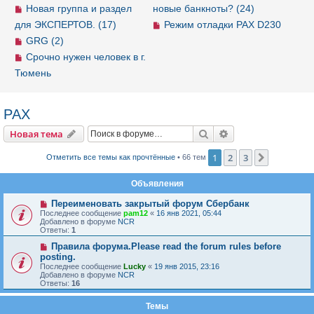
Новая группа и раздел
новые банкноты? (24)
для ЭКСПЕРТОВ. (17)
Режим отладки PAX D230
GRG (2)
Срочно нужен человек в г.
Тюмень
PAX
Новая тема
Поиск
Расширенный пои
Н
о
в
а
я
т
е
м
а
1
2
3
След.
Отметить все темы как прочтённые
• 66 тем
Объявления
Переименовать закрытый форум Сбербанк
Последнее сообщение
pam12
«
16 янв 2021, 05:44
Добавлено в форуме
NCR
Ответы:
1
Правила форума.Please read the forum rules before
posting.
Последнее сообщение
Lucky
«
19 янв 2015, 23:16
Добавлено в форуме
NCR
Ответы:
16
Темы