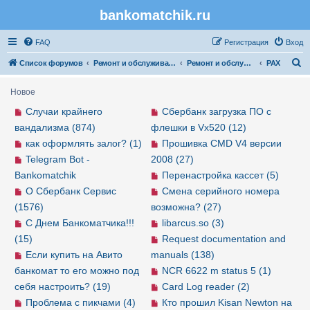
bankomatchik.ru
Регистрация
FAQ
Р
е
г
и
с
т
р
а
ц
и
я
Вход
П
Список форумов
Ремонт и обслуживание банковской техники
Ремонт и обслуживание POS-терминалов
PAX
о
Новое
и
Случаи крайнего
Сбербанк загрузка ПО с
с
вандализма (874)
флешки в Vx520 (12)
к
как оформлять залог? (1)
Прошивка CMD V4 версии
Telegram Bot -
2008 (27)
Bankomatchik
Перенастройка кассет (5)
О Сбербанк Сервис
Смена серийного номера
(1576)
возможна? (27)
С Днем Банкоматчика!!!
libarcus.so (3)
(15)
Request documentation and
Если купить на Авито
manuals (138)
банкомат то его можно под
NCR 6622 m status 5 (1)
себя настроить? (19)
Card Log reader (2)
Проблема с пикчами (4)
Кто прошил Kisan Newton на