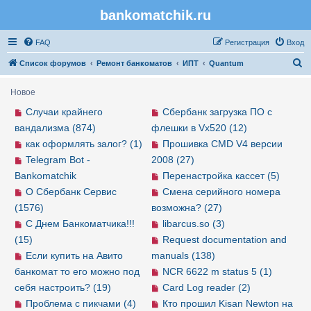
bankomatchik.ru
Регистрация
FAQ
Р
е
г
и
с
т
р
а
ц
и
я
Вход
П
Список форумов
Ремонт банкоматов
ИПТ
Quantum
о
Новое
и
Случаи крайнего
Сбербанк загрузка ПО с
с
вандализма (874)
флешки в Vx520 (12)
к
как оформлять залог? (1)
Прошивка CMD V4 версии
Telegram Bot -
2008 (27)
Bankomatchik
Перенастройка кассет (5)
О Сбербанк Сервис
Смена серийного номера
(1576)
возможна? (27)
С Днем Банкоматчика!!!
libarcus.so (3)
(15)
Request documentation and
Если купить на Авито
manuals (138)
банкомат то его можно под
NCR 6622 m status 5 (1)
себя настроить? (19)
Card Log reader (2)
Проблема с пикчами (4)
Кто прошил Kisan Newton на