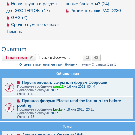
Новая группа и раздел
новые банкноты? (24)
для ЭКСПЕРТОВ. (17)
Режим отладки PAX D230
GRG (2)
Срочно нужен человек в г.
Тюмень
Quantum
Новая тема
Поиск
Расширенный пои
Н
о
в
а
я
т
е
м
а
Отметить все темы как прочтённые
• 4 темы • Страница
1
из
1
Объявления
Переименовать закрытый форум Сбербанк
Последнее сообщение
pam12
«
16 янв 2021, 05:44
Добавлено в форуме
NCR
Ответы:
1
Правила форума.Please read the forum rules before
posting.
Последнее сообщение
Lucky
«
19 янв 2015, 23:16
Добавлено в форуме
NCR
Ответы:
16
Темы