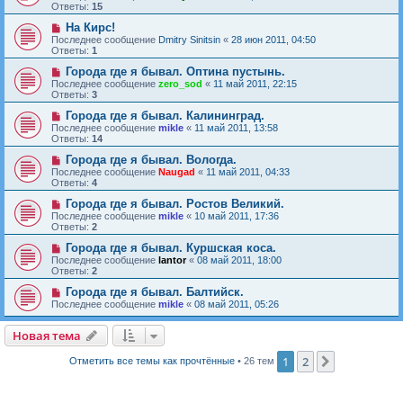
Ответы:
15
На Кирс!
Последнее сообщение
Dmitry Sinitsin
«
28 июн 2011, 04:50
Ответы:
1
Города где я бывал. Оптина пустынь.
Последнее сообщение
zero_sod
«
11 май 2011, 22:15
Ответы:
3
Города где я бывал. Калининград.
Последнее сообщение
mikle
«
11 май 2011, 13:58
Ответы:
14
Города где я бывал. Вологда.
Последнее сообщение
Naugad
«
11 май 2011, 04:33
Ответы:
4
Города где я бывал. Ростов Великий.
Последнее сообщение
mikle
«
10 май 2011, 17:36
Ответы:
2
Города где я бывал. Куршская коса.
Последнее сообщение
lantor
«
08 май 2011, 18:00
Ответы:
2
Города где я бывал. Балтийск.
Последнее сообщение
mikle
«
08 май 2011, 05:26
Новая тема
Н
о
в
а
я
т
е
м
а
1
2
След.
Отметить все темы как прочтённые
• 26 тем