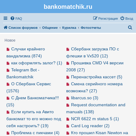
bankomatchik.ru
Регистрация
FAQ
Р
е
г
и
с
т
р
а
ц
и
я
Вход
П
Список форумов
Общение
Курилка
Фотоотчеты
о
Новое
и
Случаи крайнего
Сбербанк загрузка ПО с
с
вандализма (874)
флешки в Vx520 (12)
к
как оформлять залог? (1)
Прошивка CMD V4 версии
Telegram Bot -
2008 (27)
Bankomatchik
Перенастройка кассет (5)
О Сбербанк Сервис
Смена серийного номера
(1576)
возможна? (27)
С Днем Банкоматчика!!!
libarcus.so (3)
(15)
Request documentation and
Если купить на Авито
manuals (138)
банкомат то его можно под
NCR 6622 m status 5 (1)
себя настроить? (19)
Card Log reader (2)
Проблема с пикчами (4)
Кто прошил Kisan Newton на