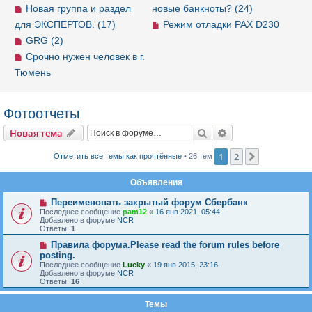
Новая группа и раздел
новые банкноты? (24)
для ЭКСПЕРТОВ. (17)
Режим отладки PAX D230
GRG (2)
Срочно нужен человек в г.
Тюмень
Фотоотчеты
Новая тема
Поиск
Расширенный пои
Н
о
в
а
я
т
е
м
а
1
2
След.
Отметить все темы как прочтённые
• 26 тем
Объявления
Переименовать закрытый форум Сбербанк
Последнее сообщение
pam12
«
16 янв 2021, 05:44
Добавлено в форуме
NCR
Ответы:
1
Правила форума.Please read the forum rules before
posting.
Последнее сообщение
Lucky
«
19 янв 2015, 23:16
Добавлено в форуме
NCR
Ответы:
16
Темы