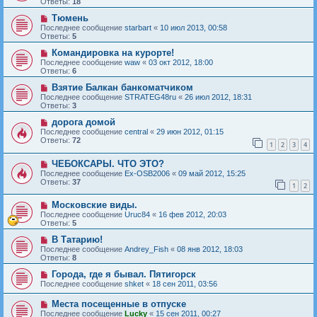
Ответы:
18
Тюмень
Последнее сообщение
starbart
«
10 июл 2013, 00:58
Ответы:
5
Командировка на курорте!
Последнее сообщение
waw
«
03 окт 2012, 18:00
Ответы:
6
Взятие Балкан банкоматчиком
Последнее сообщение
STRATEG48ru
«
26 июл 2012, 18:31
Ответы:
3
дорога домой
Последнее сообщение
central
«
29 июн 2012, 01:15
Ответы:
72
1
2
3
4
ЧЕБОКСАРЫ. ЧТО ЭТО?
Последнее сообщение
Ex-OSB2006
«
09 май 2012, 15:25
Ответы:
37
1
2
Московские виды.
Последнее сообщение
Uruc84
«
16 фев 2012, 20:03
Ответы:
5
В Татарию!
Последнее сообщение
Andrey_Fish
«
08 янв 2012, 18:03
Ответы:
8
Города, где я бывал. Пятигорск
Последнее сообщение
shket
«
18 сен 2011, 03:56
Места посещенные в отпуске
Последнее сообщение
Lucky
«
15 сен 2011, 00:27