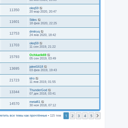
oleq59
11350
20 мар 2020, 20:47
Stiles
11601
18 фев 2020, 22:25
dmitryq
12753
24 янв 2020, 18:42
oleq59
11703
11 сен 2019, 21:22
Ochkarik69
15793
05 сен 2019, 03:49
jaleel1618
13695
03 фев 2019, 19:43
idro
21723
11 янв 2019, 01:55
ThunderGod
13344
07 дек 2018, 03:41
metal61
14570
30 ноя 2018, 07:12
1
2
3
4
5
След.
етить все темы как прочтённые
• 115 тем