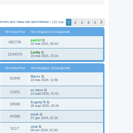
1
2
3
4
5
След.
етить все темы как прочтённые
• 115 тем
ПРОСМОТРЫ
ПОСЛЕДНЕЕ СООБЩЕНИЕ
pam12
682728
16 янв 2021, 05:44
Lucky
1244370
19 янв 2015, 23:16
ПРОСМОТРЫ
ПОСЛЕДНЕЕ СООБЩЕНИЕ
Maxxx
81645
22 янв 2026, 11:56
sc micro
12451
14 май 2025, 01:01
Evgeniy78
18569
28 мар 2025, 20:34
smok
40396
07 дек 2024, 02:26
usup
5117
09 окт 2024, 01:50