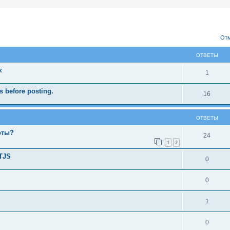
ширенный поиск
Отм
ОТВЕТЫ
к
1
 before posting.
16
ОТВЕТЫ
оты?
24
1
2
TJS
0
0
1
0