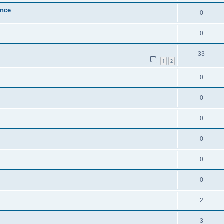
nce
0
0
33
1
2
0
0
0
0
0
0
2
3