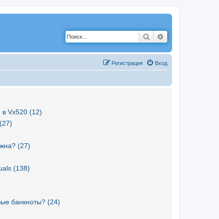
Поиск
Расширенный по
Р
е
г
и
с
т
р
а
ц
и
я
Вход
 в Vx520 (12)
(27)
жна? (27)
als (138)
вые банкноты? (24)