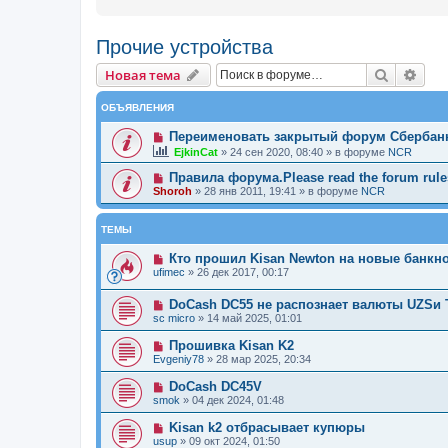
Прочие устройства
Новая тема
Поиск
Рас
Н
о
в
а
я
т
е
м
а
ОБЪЯВЛЕНИЯ
Переименовать закрытый форум Сбербан
EjkinCat
»
24 сен 2020, 08:40
» в форуме
NCR
Правила форума.Please read the forum rules
Shoroh
»
28 янв 2011, 19:41
» в форуме
NCR
ТЕМЫ
Кто прошил Kisan Newton на новые банкн
ufimec
»
26 дек 2017, 00:17
DoCash DC55 не распознает валюты UZSи 
sc micro
»
14 май 2025, 01:01
Прошивка Kisan K2
Evgeniy78
»
28 мар 2025, 20:34
DoCash DC45V
smok
»
04 дек 2024, 01:48
Kisan k2 отбрасывает купюры
usup
»
09 окт 2024, 01:50