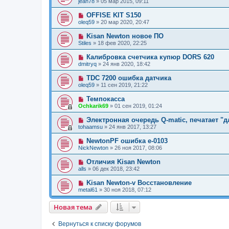
jean78
»
05 мар 2015, 09:11
OFFISE KIT S150
oleq59
»
20 мар 2020, 20:47
Kisan Newton новое ПО
Stiles
»
18 фев 2020, 22:25
Калибровка счетчика купюр DORS 620
dmitryq
»
24 янв 2020, 18:42
TDC 7200 ошибка датчика
oleq59
»
11 сен 2019, 21:22
Темпокасса
Ochkarik69
»
01 сен 2019, 01:24
Электронная очередь Q-matic, печатает "
tohaamsu
»
24 янв 2017, 13:27
NewtonPF ошибка e-0103
NickNewton
»
26 ноя 2017, 08:06
Отличия Kisan Newton
alls
»
06 дек 2018, 23:42
Kisan Newton-v Восстановление
metal61
»
30 ноя 2018, 07:12
Новая тема
Н
о
в
а
я
т
е
м
а
Вернуться к списку форумов