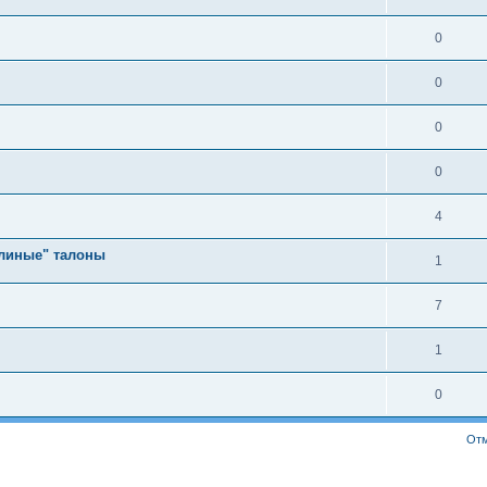
0
0
0
0
4
длиные" талоны
1
7
1
0
Отм