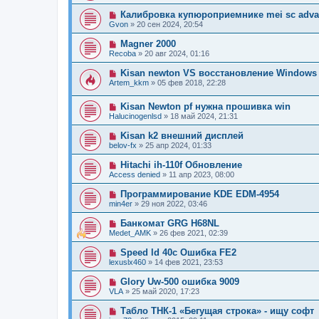
Калибровка купюроприемнике mei sc adva
Gvon
»
20 сен 2024, 20:54
Magner 2000
Recoba
»
20 авг 2024, 01:16
Kisan newton VS восстановление Windows
Artem_kkm
»
05 фев 2018, 22:28
Kisan Newton pf нужна прошивка win
Halucinogenlsd
»
18 май 2024, 21:31
Kisan k2 внешний дисплей
belov-fx
»
25 апр 2024, 01:33
Hitachi ih-110f Обновление
Access denied
»
11 апр 2023, 08:00
Программирование KDE EDM-4954
min4er
»
29 ноя 2022, 03:46
Банкомат GRG H68NL
Medet_AMK
»
26 фев 2021, 02:39
Speed ld 40c Ошибка FE2
lexuslx460
»
14 фев 2021, 23:53
Glory Uw-500 ошибка 9009
VLA
»
25 май 2020, 17:23
Табло ТНК-1 «Бегущая строка» - ищу софт