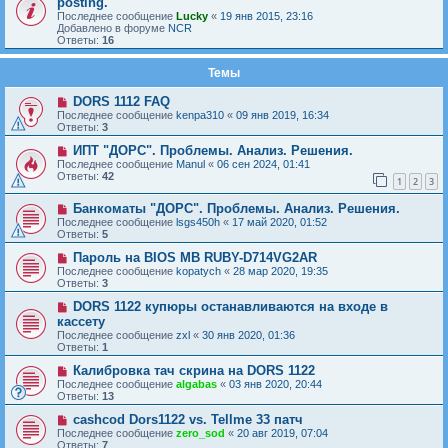
posting.
Последнее сообщение
Lucky
«
19 янв 2015, 23:16
Добавлено в форуме
NCR
Ответы:
16
Темы
DORS 1112 FAQ
Последнее сообщение
kenpa310
«
09 янв 2019, 16:34
Ответы:
3
ИПТ "ДОРС". Проблемы. Анализ. Решения.
Последнее сообщение
Manul
«
06 сен 2024, 01:41
Ответы:
42
1
2
3
Банкоматы "ДОРС". Проблемы. Анализ. Решения.
Последнее сообщение
lsgs450h
«
17 май 2020, 01:52
Ответы:
5
Пароль на BIOS MB RUBY-D714VG2AR
Последнее сообщение
kopatych
«
28 мар 2020, 19:35
Ответы:
3
DORS 1122 купюры останавливаются на входе в
кассету
Последнее сообщение
zxl
«
30 янв 2020, 01:36
Ответы:
1
Калибровка тач скрина на DORS 1122
Последнее сообщение
algabas
«
03 янв 2020, 20:44
Ответы:
13
cashcod Dors1122 vs. Tellme 33 патч
Последнее сообщение
zero_sod
«
20 авг 2019, 07:04
Ответы:
7