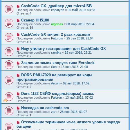
CashCode GX. драйвер для microUSB
Последнее сообщение
kopatych
«
05 май 2019, 04:58
Ответы:
4
Сканер HH5180
Последнее сообщение
algabas
«
08 мар 2019, 22:04
Ответы:
19
CashCode GX мигает 2 раза красным
Последнее сообщение
Futurum
«
25 сен 2018, 21:04
Ответы:
4
Ищу утилиту тестирования для CashCode GX
Последнее сообщение
ramilka
«
19 сен 2018, 23:21
Ответы:
2
Заклинил замок копруса типа Evrolock.
Последнее сообщение
Sent
«
13 сен 2018, 21:08
DORS PMU-7020 не реагирует на коды
программирования
Последнее сообщение
Arcon
«
02 авг 2018, 17:59
Ответы:
2
Dors 1122 СЕЙФ модель(фирма) замка.
Последнее сообщение
Faloron
«
13 май 2018, 07:02
Ответы:
3
Накладка на cashcode sm
Последнее сообщение
zart
«
28 янв 2018, 01:07
Ответы:
1
Отключение терминала из-за низкого уровня заряда
батареи