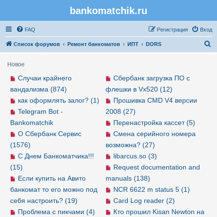
bankomatchik.ru
Регистрация
FAQ
Р
е
г
и
с
т
р
а
ц
и
я
Вход
П
Список форумов
Ремонт банкоматов
ИПТ
DORS
о
Новое
и
Случаи крайнего
Сбербанк загрузка ПО с
с
вандализма (874)
флешки в Vx520 (12)
к
как оформлять залог? (1)
Прошивка CMD V4 версии
Telegram Bot -
2008 (27)
Bankomatchik
Перенастройка кассет (5)
О Сбербанк Сервис
Смена серийного номера
(1576)
возможна? (27)
С Днем Банкоматчика!!!
libarcus.so (3)
(15)
Request documentation and
Если купить на Авито
manuals (138)
банкомат то его можно под
NCR 6622 m status 5 (1)
себя настроить? (19)
Card Log reader (2)
Проблема с пикчами (4)
Кто прошил Kisan Newton на