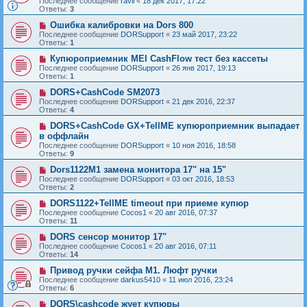
Последнее сообщение
ravil
«
18 дек 2017, 17:22
Ответы:
3
Ошибка калибровки на Dors 800
Последнее сообщение
DORSupport
«
23 май 2017, 23:22
Ответы:
1
Купюроприемник MEI CashFlow тест без кассеты
Последнее сообщение
DORSupport
«
26 янв 2017, 19:13
Ответы:
1
DORS+CashCode SM2073
Последнее сообщение
DORSupport
«
21 дек 2016, 22:37
Ответы:
4
DORS+CashCode GX+TellME купюроприемник выпадает
в оффлайн
Последнее сообщение
DORSupport
«
10 ноя 2016, 18:58
Ответы:
9
Dors1122M1 замена монитора 17" на 15"
Последнее сообщение
DORSupport
«
03 окт 2016, 18:53
Ответы:
2
DORS1122+TellME timeout при приеме купюр
Последнее сообщение
Cocos1
«
20 авг 2016, 07:37
Ответы:
11
DORS сенсор монитор 17"
Последнее сообщение
Cocos1
«
20 авг 2016, 07:11
Ответы:
14
Привод ручки сейфа М1. Люфт ручки
Последнее сообщение
darkus5410
«
11 июл 2016, 23:24
Ответы:
6
DORS\cashcode жует купюры