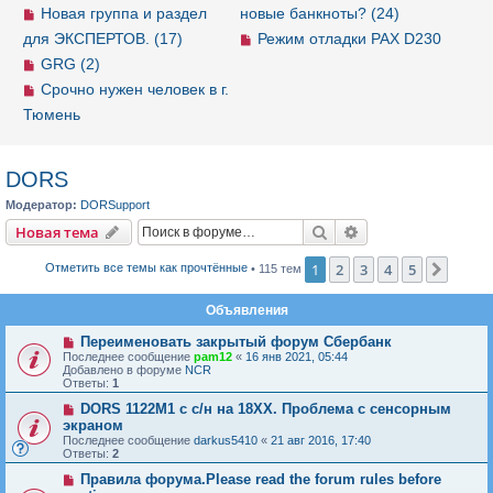
Новая группа и раздел
новые банкноты? (24)
для ЭКСПЕРТОВ. (17)
Режим отладки PAX D230
GRG (2)
Срочно нужен человек в г.
Тюмень
DORS
Модератор:
DORSupport
Новая тема
Поиск
Расширенный пои
Н
о
в
а
я
т
е
м
а
1
2
3
4
5
След.
Отметить все темы как прочтённые
• 115 тем
Объявления
Переименовать закрытый форум Сбербанк
Последнее сообщение
pam12
«
16 янв 2021, 05:44
Добавлено в форуме
NCR
Ответы:
1
DORS 1122M1 с с/н на 18ХХ. Проблема с сенсорным
экраном
Последнее сообщение
darkus5410
«
21 авг 2016, 17:40
Ответы:
2
Правила форума.Please read the forum rules before