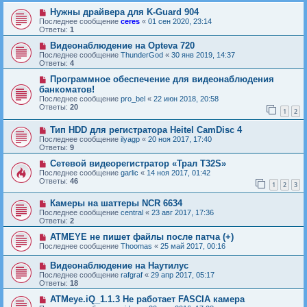
Нужны драйвера для K-Guard 904
Последнее сообщение
ceres
«
01 сен 2020, 23:14
Ответы:
1
Видеонаблюдение на Opteva 720
Последнее сообщение
ThunderGod
«
30 янв 2019, 14:37
Ответы:
4
Программное обеспечение для видеонаблюдения
банкоматов!
Последнее сообщение
pro_bel
«
22 июн 2018, 20:58
Ответы:
20
1
2
Тип HDD для регистратора Heitel CamDisc 4
Последнее сообщение
ilyagp
«
20 ноя 2017, 17:40
Ответы:
9
Сетевой видеорегистратор «Трал Т32S»
Последнее сообщение
garlic
«
14 ноя 2017, 01:42
Ответы:
46
1
2
3
Камеры на шаттеры NCR 6634
Последнее сообщение
central
«
23 авг 2017, 17:36
Ответы:
2
ATMEYE не пишет файлы после патча (+)
Последнее сообщение
Thoomas
«
25 май 2017, 00:16
Видеонаблюдение на Наутилус
Последнее сообщение
rafgraf
«
29 апр 2017, 05:17
Ответы:
18
ATMeye.iQ_1.1.3 Не работает FASCIA камера