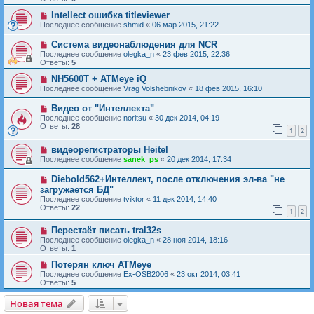
Intellect ошибка titleviewer
Последнее сообщение
shmid
«
06 мар 2015, 21:22
Система видеонаблюдения для NCR
Последнее сообщение
olegka_n
«
23 фев 2015, 22:36
Ответы:
5
NH5600T + ATMeye iQ
Последнее сообщение
Vrag Volshebnikov
«
18 фев 2015, 16:10
Видео от "Интеллекта"
Последнее сообщение
noritsu
«
30 дек 2014, 04:19
Ответы:
28
1
2
видеорегистраторы Heitel
Последнее сообщение
sanek_ps
«
20 дек 2014, 17:34
Diebold562+Интеллект, после отключения эл-ва "не
загружается БД"
Последнее сообщение
tviktor
«
11 дек 2014, 14:40
Ответы:
22
1
2
Перестаёт писать tral32s
Последнее сообщение
olegka_n
«
28 ноя 2014, 18:16
Ответы:
1
Потерян ключ ATMeye
Последнее сообщение
Ex-OSB2006
«
23 окт 2014, 03:41
Ответы:
5
Новая тема
Н
о
в
а
я
т
е
м
а