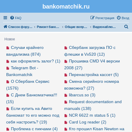
bankomatchik.ru
Регистрация
FAQ
Р
е
г
и
с
т
р
а
ц
и
я
Вход
П
Список форумов
Ремонт банкоматов
Общие вопросы
Видеонаблюдение
о
Новое
и
Случаи крайнего
Сбербанк загрузка ПО с
с
вандализма (874)
флешки в Vx520 (12)
к
как оформлять залог? (1)
Прошивка CMD V4 версии
Telegram Bot -
2008 (27)
Bankomatchik
Перенастройка кассет (5)
О Сбербанк Сервис
Смена серийного номера
(1576)
возможна? (27)
С Днем Банкоматчика!!!
libarcus.so (3)
(15)
Request documentation and
Если купить на Авито
manuals (138)
банкомат то его можно под
NCR 6622 m status 5 (1)
себя настроить? (19)
Card Log reader (2)
Проблема с пикчами (4)
Кто прошил Kisan Newton на