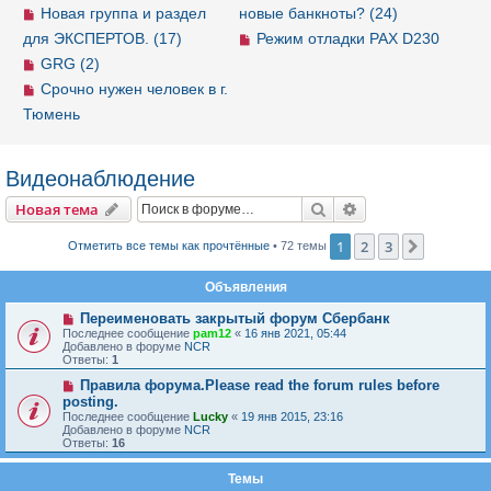
Новая группа и раздел
новые банкноты? (24)
для ЭКСПЕРТОВ. (17)
Режим отладки PAX D230
GRG (2)
Срочно нужен человек в г.
Тюмень
Видеонаблюдение
Новая тема
Поиск
Расширенный пои
Н
о
в
а
я
т
е
м
а
1
2
3
След.
Отметить все темы как прочтённые
• 72 темы
Объявления
Переименовать закрытый форум Сбербанк
Последнее сообщение
pam12
«
16 янв 2021, 05:44
Добавлено в форуме
NCR
Ответы:
1
Правила форума.Please read the forum rules before
posting.
Последнее сообщение
Lucky
«
19 янв 2015, 23:16
Добавлено в форуме
NCR
Ответы:
16
Темы