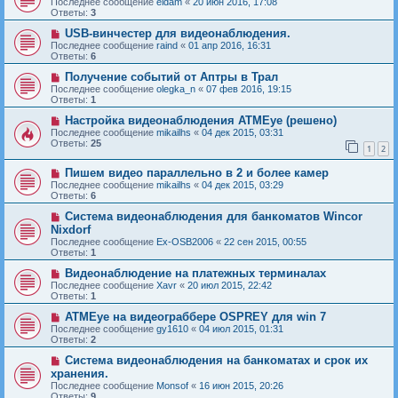
Последнее сообщение
eidam
«
20 июн 2016, 17:08
Ответы:
3
USB-винчестер для видеонаблюдения.
Последнее сообщение
raind
«
01 апр 2016, 16:31
Ответы:
6
Получение событий от Аптры в Трал
Последнее сообщение
olegka_n
«
07 фев 2016, 19:15
Ответы:
1
Настройка видеонаблюдения ATMEye (решено)
Последнее сообщение
mikailhs
«
04 дек 2015, 03:31
Ответы:
25
1
2
Пишем видео параллельно в 2 и более камер
Последнее сообщение
mikailhs
«
04 дек 2015, 03:29
Ответы:
6
Система видеонаблюдения для банкоматов Wincor
Nixdorf
Последнее сообщение
Ex-OSB2006
«
22 сен 2015, 00:55
Ответы:
1
Видеонаблюдение на платежных терминалах
Последнее сообщение
Xavr
«
20 июл 2015, 22:42
Ответы:
1
ATMEye на видеограббере OSPREY для win 7
Последнее сообщение
gy1610
«
04 июл 2015, 01:31
Ответы:
2
Система видеонаблюдения на банкоматах и срок их
хранения.
Последнее сообщение
Monsof
«
16 июн 2015, 20:26
Ответы:
9