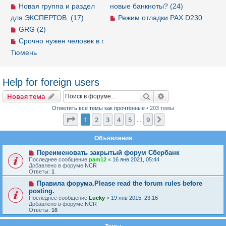
Новая группа и раздел
новые банкноты? (24)
для ЭКСПЕРТОВ. (17)
Режим отладки PAX D230
GRG (2)
Срочно нужен человек в г.
Тюмень
Help for foreign users
Новая тема
Поиск
Расширенный пои
Н
о
в
а
я
т
е
м
а
Отметить все темы как прочтённые
• 203 темы
Страница
1
из
9
1
2
3
4
5
9
След.
…
Объявления
Переименовать закрытый форум Сбербанк
Последнее сообщение
pam12
«
16 янв 2021, 05:44
Добавлено в форуме
NCR
Ответы:
1
Правила форума.Please read the forum rules before
posting.
Последнее сообщение
Lucky
«
19 янв 2015, 23:16
Добавлено в форуме
NCR
Ответы:
16