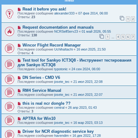
Темы
Read it before you ask!
Последнее сообщение
alexander333
«
07 фев 2014, 06:00
Ответы:
23
1
2
Request documentation and manuals
Последнее сообщение
NCRSelfServ23
«
01 май 2026, 05:55
Ответы:
138
1
4
5
6
7
…
Wincor Flight Record Manager
Последнее сообщение
UchihaItachi
«
16 июл 2025, 21:50
Ответы:
4
Test tool for Sankyo ICT3Q8 - Инструмент тестирования
для Sankyo ICT3Q8
Последнее сообщение
typotonic
«
24 сен 2024, 06:00
DN Series - CMD V6
Последнее сообщение
josete_tec
«
21 июл 2023, 22:08
RM4 Service Manual
Последнее сообщение
josete_tec
«
21 июл 2023, 22:07
this is real ncr dongle ??
Последнее сообщение
central
«
26 апр 2023, 01:43
Ответы:
3
APTRA for Win10
Последнее сообщение
josete_tec
«
16 мар 2023, 03:13
Driver for NCR diagnostic service key
Последнее сообщение
havendim
«
16 дек 2022, 17:28