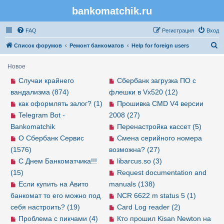
bankomatchik.ru
Регистрация
FAQ
Р
е
г
и
с
т
р
а
ц
и
я
Вход
П
Список форумов
Ремонт банкоматов
Help for foreign users
о
Новое
и
Случаи крайнего
Сбербанк загрузка ПО с
с
вандализма (874)
флешки в Vx520 (12)
к
как оформлять залог? (1)
Прошивка CMD V4 версии
Telegram Bot -
2008 (27)
Bankomatchik
Перенастройка кассет (5)
О Сбербанк Сервис
Смена серийного номера
(1576)
возможна? (27)
С Днем Банкоматчика!!!
libarcus.so (3)
(15)
Request documentation and
Если купить на Авито
manuals (138)
банкомат то его можно под
NCR 6622 m status 5 (1)
себя настроить? (19)
Card Log reader (2)
Проблема с пикчами (4)
Кто прошил Kisan Newton на