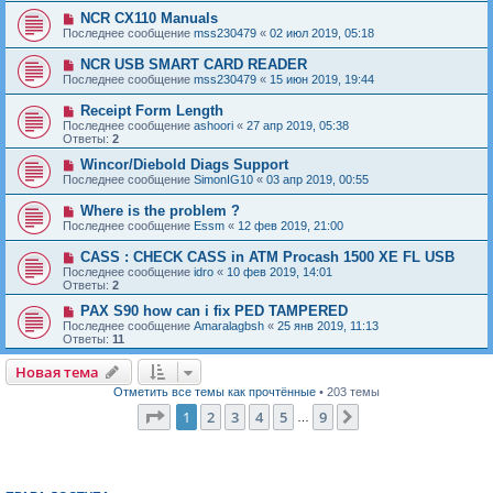
NCR CX110 Manuals
Последнее сообщение
mss230479
«
02 июл 2019, 05:18
NCR USB SMART CARD READER
Последнее сообщение
mss230479
«
15 июн 2019, 19:44
Receipt Form Length
Последнее сообщение
ashoori
«
27 апр 2019, 05:38
Ответы:
2
Wincor/Diebold Diags Support
Последнее сообщение
SimonIG10
«
03 апр 2019, 00:55
Where is the problem ?
Последнее сообщение
Essm
«
12 фев 2019, 21:00
CASS : CHECK CASS in ATM Procash 1500 XE FL USB
Последнее сообщение
idro
«
10 фев 2019, 14:01
Ответы:
2
PAX S90 how can i fix PED TAMPERED
Последнее сообщение
Amaralagbsh
«
25 янв 2019, 11:13
Ответы:
11
Новая тема
Н
о
в
а
я
т
е
м
а
Отметить все темы как прочтённые
• 203 темы
Страница
1
из
9
1
2
3
4
5
9
След.
…