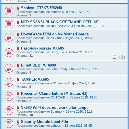
Ответы:
2
Sankyo ICT3K7-3R6940
Последнее сообщение
ashoori
«
28 сен 2022, 01:29
Ответы:
1
NCR SS22/34 BLACK GREEN AND OFFLINE
Последнее сообщение
NCRSelfServ23
«
20 май 2022, 15:12
DownGrade FRM on V4 MotherBoards
Последнее сообщение
nick182
«
30 дек 2021, 01:58
Ответы:
1
Разблокировать VX685
Последнее сообщение
Barrt_S
«
08 июн 2021, 11:07
Ответы:
31
1
2
LineX BEB PC 4000
Последнее сообщение
John Candy
«
02 мар 2021, 03:25
Ответы:
4
TAMPER VX685
Последнее сообщение
kt3102em
«
23 фев 2021, 18:47
Ответы:
5
Presenter Clamp failure (M-Status 43)
Последнее сообщение
OUTCASH
«
03 фев 2020, 19:35
Ответы:
2
Vx680 WIFI does not work after tamper
Последнее сообщение
Scamax
«
31 янв 2020, 23:11
Ответы:
18
Security Module Load File
Последнее сообщение
ashoori
«
13 июл 2019, 06:05