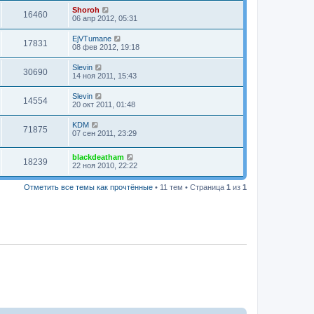
Shoroh
16460
06 апр 2012, 05:31
EjVTumane
17831
08 фев 2012, 19:18
Slevin
30690
14 ноя 2011, 15:43
Slevin
14554
20 окт 2011, 01:48
KDM
71875
07 сен 2011, 23:29
blackdeatham
18239
22 ноя 2010, 22:22
Отметить все темы как прочтённые
• 11 тем • Страница
1
из
1