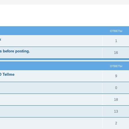
ширенный поиск
ОТВЕТЫ
к
1
 before posting.
16
ОТВЕТЫ
 Tellme
9
0
18
13
2