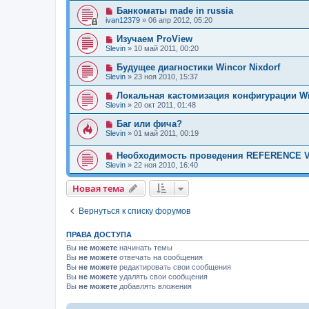
Банкоматы made in russia
ivan12379
»
06 апр 2012, 05:20
Изучаем ProView
Slevin
»
10 май 2011, 00:20
Будущее диагностики Wincor Nixdorf
Slevin
»
23 ноя 2010, 15:37
Локальная кастомизация конфигурации W
Slevin
»
20 окт 2011, 01:48
Баг или фича?
Slevin
»
01 май 2011, 00:19
Необходимость проведения REFERENCE 
Slevin
»
22 ноя 2010, 16:40
Новая тема
Н
о
в
а
я
т
е
м
а
Вернуться к списку форумов
ПРАВА ДОСТУПА
Вы
не можете
начинать темы
Вы
не можете
отвечать на сообщения
Вы
не можете
редактировать свои сообщения
Вы
не можете
удалять свои сообщения
Вы
не можете
добавлять вложения