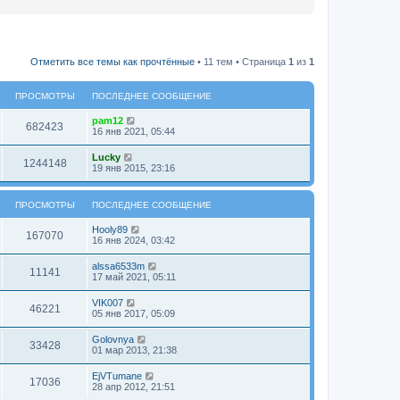
Отметить все темы как прочтённые
• 11 тем • Страница
1
из
1
ПРОСМОТРЫ
ПОСЛЕДНЕЕ СООБЩЕНИЕ
pam12
682423
16 янв 2021, 05:44
Lucky
1244148
19 янв 2015, 23:16
ПРОСМОТРЫ
ПОСЛЕДНЕЕ СООБЩЕНИЕ
Hooly89
167070
16 янв 2024, 03:42
alssa6533m
11141
17 май 2021, 05:11
VIK007
46221
05 янв 2017, 05:09
Golovnya
33428
01 мар 2013, 21:38
EjVTumane
17036
28 апр 2012, 21:51