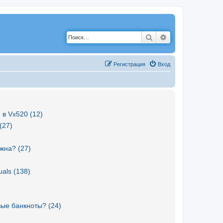
Поиск
Расширенный по
Р
е
г
и
с
т
р
а
ц
и
я
Вход
 в Vx520 (12)
(27)
жна? (27)
als (138)
вые банкноты? (24)