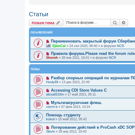
Статьи
Новая тема
Поиск
Рас
Н
о
в
а
я
т
е
м
а
ОБЪЯВЛЕНИЯ
Переименовать закрытый форум Сбербан
EjkinCat
»
24 сен 2020, 08:40
» в форуме
NCR
Правила форума.Please read the forum rules
Shoroh
»
28 янв 2011, 19:41
» в форуме
NCR
ТЕМЫ
Разбор спорных операций по журналам ПО
Hooly89
»
13 дек 2023, 22:49
Accessing CDI Store Values C
alssa6533m
»
17 май 2021, 05:11
Мультизагрузочная флеш.
vtorm-b
»
07 фев 2013, 14:24
Помощь студенту
koivol
»
15 май 2012, 05:42
Логирование действий в ProCash xDC SOP
Slevin
»
28 апр 2012, 19:43