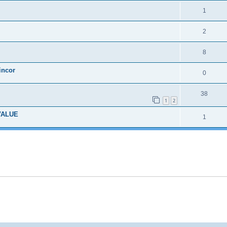
1
2
8
incor
0
38
1
2
VALUE
1